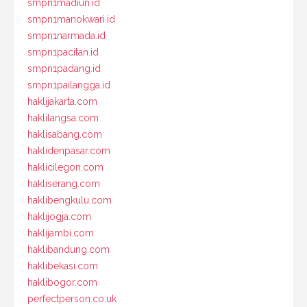
smpn1madiun.id
smpn1manokwari.id
smpn1narmada.id
smpn1pacitan.id
smpn1padang.id
smpn1pailangga.id
haklijakarta.com
haklilangsa.com
haklisabang.com
haklidenpasar.com
haklicilegon.com
hakliserang.com
haklibengkulu.com
haklijogja.com
haklijambi.com
haklibandung.com
haklibekasi.com
haklibogor.com
perfectperson.co.uk