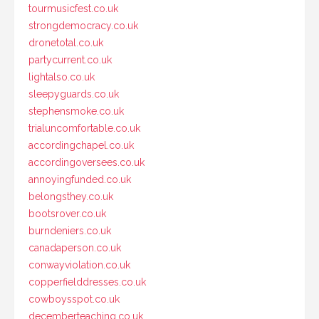
tourmusicfest.co.uk
strongdemocracy.co.uk
dronetotal.co.uk
partycurrent.co.uk
lightalso.co.uk
sleepyguards.co.uk
stephensmoke.co.uk
trialuncomfortable.co.uk
accordingchapel.co.uk
accordingoversees.co.uk
annoyingfunded.co.uk
belongsthey.co.uk
bootsrover.co.uk
burndeniers.co.uk
canadaperson.co.uk
conwayviolation.co.uk
copperfielddresses.co.uk
cowboysspot.co.uk
decemberteaching.co.uk