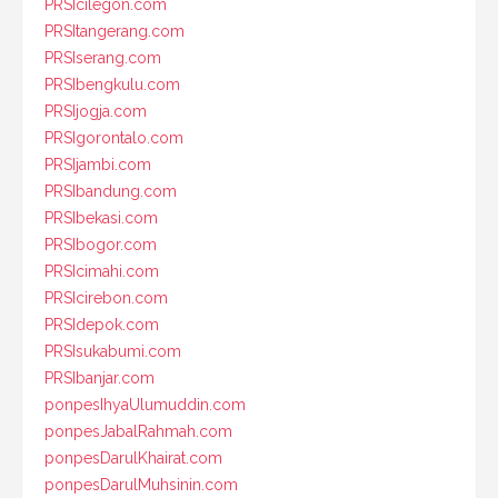
PRSIcilegon.com
PRSItangerang.com
PRSIserang.com
PRSIbengkulu.com
PRSIjogja.com
PRSIgorontalo.com
PRSIjambi.com
PRSIbandung.com
PRSIbekasi.com
PRSIbogor.com
PRSIcimahi.com
PRSIcirebon.com
PRSIdepok.com
PRSIsukabumi.com
PRSIbanjar.com
ponpesIhyaUlumuddin.com
ponpesJabalRahmah.com
ponpesDarulKhairat.com
ponpesDarulMuhsinin.com