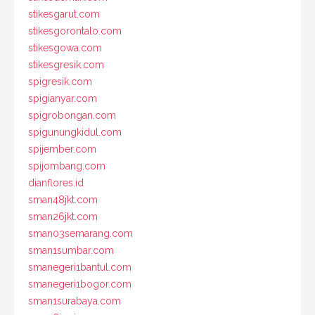
stikesgarut.com
stikesgorontalo.com
stikesgowa.com
stikesgresik.com
spigresik.com
spigianyar.com
spigrobongan.com
spigunungkidul.com
spijember.com
spijombang.com
dianflores.id
sman48jkt.com
sman26jkt.com
sman03semarang.com
sman1sumbar.com
smanegeri1bantul.com
smanegeri1bogor.com
sman1surabaya.com