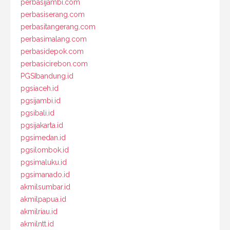
perbasijambi.com
perbasiserang.com
perbasitangerang.com
perbasimalang.com
perbasidepok.com
perbasicirebon.com
PGSIbandung.id
pgsiaceh.id
pgsijambi.id
pgsibali.id
pgsijakarta.id
pgsimedan.id
pgsilombok.id
pgsimaluku.id
pgsimanado.id
akmilsumbar.id
akmilpapua.id
akmilriau.id
akmilntt.id