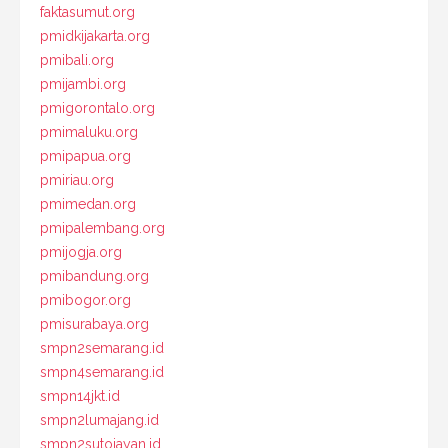
faktasumut.org
pmidkijakarta.org
pmibali.org
pmijambi.org
pmigorontalo.org
pmimaluku.org
pmipapua.org
pmiriau.org
pmimedan.org
pmipalembang.org
pmijogja.org
pmibandung.org
pmibogor.org
pmisurabaya.org
smpn2semarang.id
smpn4semarang.id
smpn14jkt.id
smpn2lumajang.id
smpn2sutojayan.id