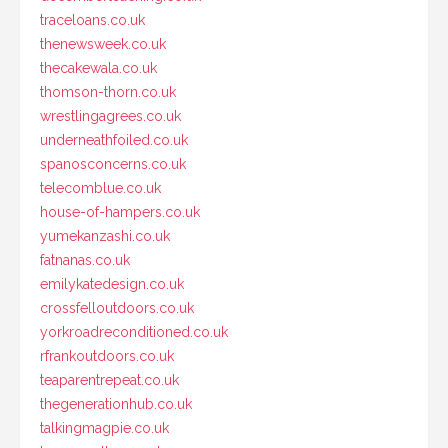
traceloans.co.uk
thenewsweek.co.uk
thecakewala.co.uk
thomson-thorn.co.uk
wrestlingagrees.co.uk
underneathfoiled.co.uk
spanosconcerns.co.uk
telecomblue.co.uk
house-of-hampers.co.uk
yumekanzashi.co.uk
fatnanas.co.uk
emilykatedesign.co.uk
crossfelloutdoors.co.uk
yorkroadreconditioned.co.uk
rfrankoutdoors.co.uk
teaparentrepeat.co.uk
thegenerationhub.co.uk
talkingmagpie.co.uk