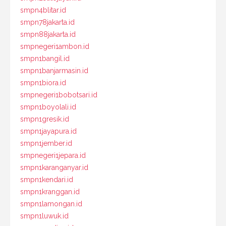
smpn4blitar.id
smpn78jakarta.id
smpn88jakarta.id
smpnegeri1ambon.id
smpn1bangil.id
smpn1banjarmasin.id
smpn1biora.id
smpnegeri1bobotsari.id
smpn1boyolali.id
smpn1gresik.id
smpn1jayapura.id
smpn1jember.id
smpnegeri1jepara.id
smpn1karanganyar.id
smpn1kendari.id
smpn1kranggan.id
smpn1lamongan.id
smpn1luwuk.id