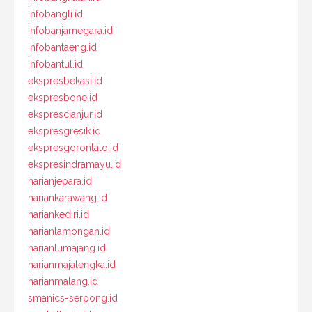
infobangli.id
infobanjarnegara.id
infobantaeng.id
infobantul.id
ekspresbekasi.id
ekspresbone.id
eksprescianjur.id
ekspresgresik.id
ekspresgorontalo.id
ekspresindramayu.id
harianjepara.id
hariankarawang.id
hariankediri.id
harianlamongan.id
harianlumajang.id
harianmajalengka.id
harianmalang.id
smanics-serpong.id