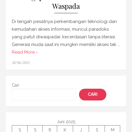
Waspada
Di tengah pesatnya perkembangan teknologi dan
kemudahan akses informasi, muncul paradoks
yang patut diwaspadai: kecerdasan tanpa literasi.
Generasi muda saat ini mungkin memiliki akses tak …
Read More ›
Posted
28/06/2025
on
Cari
CARI
Juni 2025
S
S
R
K
J
S
M