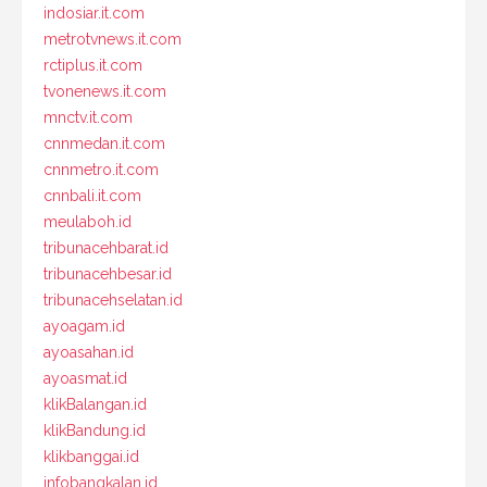
indosiar.it.com
metrotvnews.it.com
rctiplus.it.com
tvonenews.it.com
mnctv.it.com
cnnmedan.it.com
cnnmetro.it.com
cnnbali.it.com
meulaboh.id
tribunacehbarat.id
tribunacehbesar.id
tribunacehselatan.id
ayoagam.id
ayoasahan.id
ayoasmat.id
klikBalangan.id
klikBandung.id
klikbanggai.id
infobangkalan.id