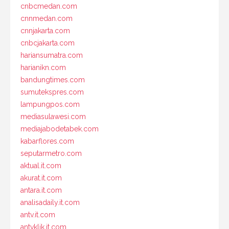
cnbcmedan.com
cnnmedan.com
cnnjakarta.com
cnbcjakarta.com
hariansumatra.com
harianikn.com
bandungtimes.com
sumutekspres.com
lampungpos.com
mediasulawesi.com
mediajabodetabek.com
kabarflores.com
seputarmetro.com
aktual.it.com
akurat.it.com
antara.it.com
analisadaily.it.com
antv.it.com
antvklik.it.com