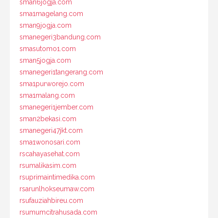
sman6jogja.com
sma1magelang.com
sman9jogja.com
smanegeri3bandung.com
smasutomo1.com
sman5jogja.com
smanegeri1tangerang.com
sma1purworejo.com
sma1malang.com
smanegeri1jember.com
sman2bekasi.com
smanegeri47jkt.com
sma1wonosari.com
rscahayasehat.com
rsumalikasim.com
rsuprimaintimedika.com
rsarunlhokseumaw.com
rsufauziahbireu.com
rsumumcitrahusada.com