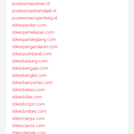
puskesmassenen.id
puskesmaskramatjati.id
puskesmasngambeg.id
stikespacitan.com
stikespamekasan.com
stikespandeglang.com
stikespangandaran.com
stikesacehbarat.com
stikesbadung.com
stikesbanggai.com
stikesbangka.com
stikesbanyumas.com
stikesbekasi.com
stikesblitar.com
stikesbogor.com
stikesbrebes.com
stikescianjur.com
stikesciamis.com
stikesdemak.com