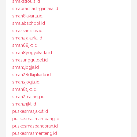
smakstlouis.id
smapraditadirgantara.id
sman8jakarta.id
smalabschool.id
smaskanisius.id
sman2jakarta.id
sman68jkt.id
sman8yogyakarta.id
smasungguldel.id
sman1jogja.id
sman28dkijakarta.id
sman3jogja.id
sman81jkt.id
sman2malang.id
sman21jkt.id
puskesmasjakut.id
puskesmasmampang.id
puskesmaspancoran.id
puskesmasmenteng.id