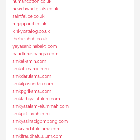
humancotton.co.uk
newdawndigitals.co.uk
saintfelice.co.uk
mrjapparel.co.uk
kinkycatalog.co.uk
thefaciahub.co.uk
yayasanbinabakti.com
paudtunasbangsa.com
smkal-amin.com
smkal-manar.com
smkdarulamal.com
smkitpasundan.com
smkpgrikamal.com
smktarbiyatululum.com
smkyasalam-elummah.com
smkpelitaynh.com
smkyasinacigombong.com
smknahdatululama.com
smkitraudhatululum.com