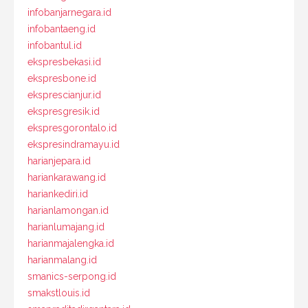
infobanjarnegara.id
infobantaeng.id
infobantul.id
ekspresbekasi.id
ekspresbone.id
eksprescianjur.id
ekspresgresik.id
ekspresgorontalo.id
ekspresindramayu.id
harianjepara.id
hariankarawang.id
hariankediri.id
harianlamongan.id
harianlumajang.id
harianmajalengka.id
harianmalang.id
smanics-serpong.id
smakstlouis.id