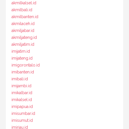
akmilkalsel.id
akmilbali.id
akmilbanten.id
akmilaceh.id
akmiljabar.id
akmiljateng.id
akmiljatim.id
imijatim.id
imijateng.id
imigorontalo.id
imibanten.id
imibali.id
imijambi.id
imikalbar.id
imikalsel.id
imipapua.id
imisumbar.id
imisumut.id
imiriau.id