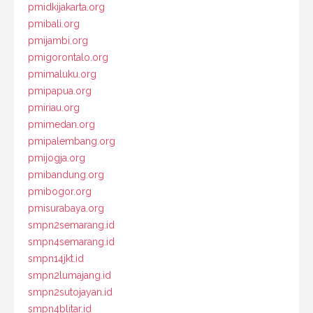
pmidkijakarta.org
pmibali.org
pmijambi.org
pmigorontalo.org
pmimaluku.org
pmipapua.org
pmiriau.org
pmimedan.org
pmipalembang.org
pmijogja.org
pmibandung.org
pmibogor.org
pmisurabaya.org
smpn2semarang.id
smpn4semarang.id
smpn14jkt.id
smpn2lumajang.id
smpn2sutojayan.id
smpn4blitar.id