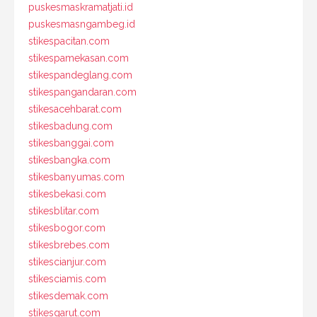
puskesmaskramatjati.id
puskesmasngambeg.id
stikespacitan.com
stikespamekasan.com
stikespandeglang.com
stikespangandaran.com
stikesacehbarat.com
stikesbadung.com
stikesbanggai.com
stikesbangka.com
stikesbanyumas.com
stikesbekasi.com
stikesblitar.com
stikesbogor.com
stikesbrebes.com
stikescianjur.com
stikesciamis.com
stikesdemak.com
stikesgarut.com