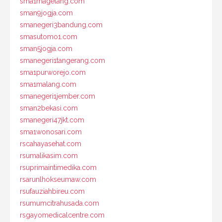
sma1magelang.com
sman9jogja.com
smanegeri3bandung.com
smasutomo1.com
sman5jogja.com
smanegeri1tangerang.com
sma1purworejo.com
sma1malang.com
smanegeri1jember.com
sman2bekasi.com
smanegeri47jkt.com
sma1wonosari.com
rscahayasehat.com
rsumalikasim.com
rsuprimaintimedika.com
rsarunlhokseumaw.com
rsufauziahbireu.com
rsumumcitrahusada.com
rsgayomedicalcentre.com