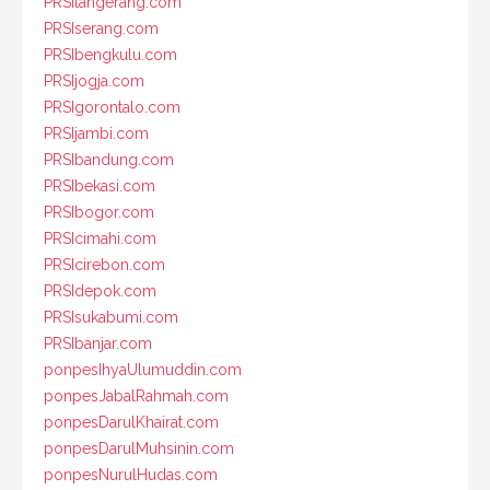
PRSItangerang.com
PRSIserang.com
PRSIbengkulu.com
PRSIjogja.com
PRSIgorontalo.com
PRSIjambi.com
PRSIbandung.com
PRSIbekasi.com
PRSIbogor.com
PRSIcimahi.com
PRSIcirebon.com
PRSIdepok.com
PRSIsukabumi.com
PRSIbanjar.com
ponpesIhyaUlumuddin.com
ponpesJabalRahmah.com
ponpesDarulKhairat.com
ponpesDarulMuhsinin.com
ponpesNurulHudas.com