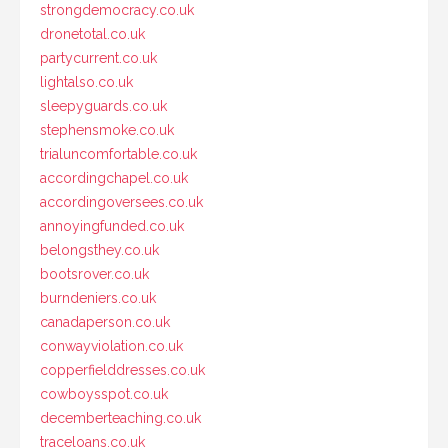
strongdemocracy.co.uk
dronetotal.co.uk
partycurrent.co.uk
lightalso.co.uk
sleepyguards.co.uk
stephensmoke.co.uk
trialuncomfortable.co.uk
accordingchapel.co.uk
accordingoversees.co.uk
annoyingfunded.co.uk
belongsthey.co.uk
bootsrover.co.uk
burndeniers.co.uk
canadaperson.co.uk
conwayviolation.co.uk
copperfielddresses.co.uk
cowboysspot.co.uk
decemberteaching.co.uk
traceloans.co.uk