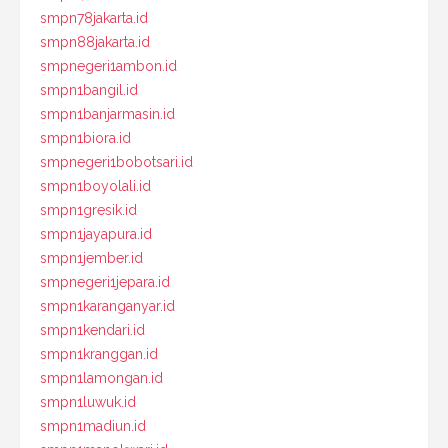
smpn78jakarta.id
smpn88jakarta.id
smpnegeri1ambon.id
smpn1bangil.id
smpn1banjarmasin.id
smpn1biora.id
smpnegeri1bobotsari.id
smpn1boyolali.id
smpn1gresik.id
smpn1jayapura.id
smpn1jember.id
smpnegeri1jepara.id
smpn1karanganyar.id
smpn1kendari.id
smpn1kranggan.id
smpn1lamongan.id
smpn1luwuk.id
smpn1madiun.id