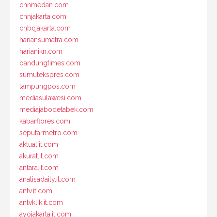
cnnmedan.com
cnnjakarta.com
cnbcjakarta.com
hariansumatra.com
harianikn.com
bandungtimes.com
sumutekspres.com
lampungpos.com
mediasulawesi.com
mediajabodetabek.com
kabarflores.com
seputarmetro.com
aktual.it.com
akurat.it.com
antara.it.com
analisadaily.it.com
antv.it.com
antvklik.it.com
ayojakarta.it.com