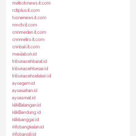
metrotvnews.it.com
rctiplus.it.com
tvonenews.it.com
mnctv.it.com
cnnmedan.it.com
cnnmetro.it.com
cnnbali.it.com
meulaboh.id
tribunacehbarat.id
tribunacehbesar.id
tribunacehselatan.id
ayoagam.id
ayoasahan.id
ayoasmat.id
klikBalangan.id
klikBandung.id
klikbanggai.id
infobangkalan.id
infobangli.id