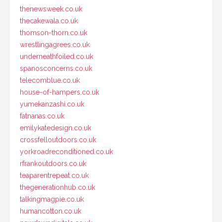
thenewsweek.co.uk
thecakewala.co.uk
thomson-thorn.co.uk
wrestlingagrees.co.uk
underneathfoiled.co.uk
spanosconcerns.co.uk
telecomblue.co.uk
house-of-hampers.co.uk
yumekanzashi.co.uk
fatnanas.co.uk
emilykatedesign.co.uk
crossfelloutdoors.co.uk
yorkroadreconditioned.co.uk
rfrankoutdoors.co.uk
teaparentrepeat.co.uk
thegenerationhub.co.uk
talkingmagpie.co.uk
humancotton.co.uk