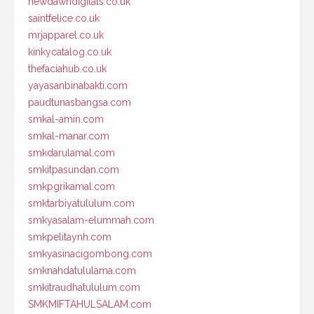
newdawndigitals.co.uk
saintfelice.co.uk
mrjapparel.co.uk
kinkycatalog.co.uk
thefaciahub.co.uk
yayasanbinabakti.com
paudtunasbangsa.com
smkal-amin.com
smkal-manar.com
smkdarulamal.com
smkitpasundan.com
smkpgrikamal.com
smktarbiyatululum.com
smkyasalam-elummah.com
smkpelitaynh.com
smkyasinacigombong.com
smknahdatululama.com
smkitraudhatululum.com
SMKMIFTAHULSALAM.com