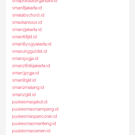
smapraditadirgantara.id
sman8jakarta.id
smalabschool.id
smaskanisius.id
sman2jakarta.id
sman68jkt.id
sman8yogyakarta.id
smasungguldel.id
sman1jogja.id
sman28dkijakarta.id
sman3jogja.id
sman81jkt.id
sman2malang.id
sman21jkt.id
puskesmasjakut.id
puskesmasmampang.id
puskesmaspancoran.id
puskesmasmenteng.id
puskesmassenen.id