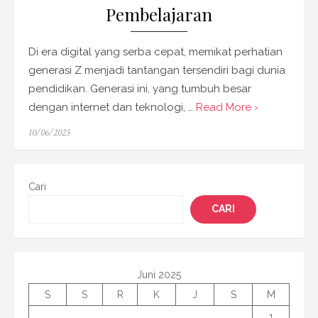
Pembelajaran
Di era digital yang serba cepat, memikat perhatian
generasi Z menjadi tantangan tersendiri bagi dunia
pendidikan. Generasi ini, yang tumbuh besar
dengan internet dan teknologi, …
Read More ›
Posted
10/06/2025
on
Cari
CARI
Juni 2025
S
S
R
K
J
S
M
1