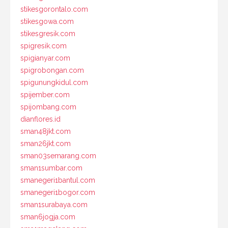
stikesgorontalo.com
stikesgowa.com
stikesgresik.com
spigresik.com
spigianyar.com
spigrobongan.com
spigunungkidul.com
spijember.com
spijombang.com
dianflores.id
sman48jkt.com
sman26jkt.com
sman03semarang.com
sman1sumbar.com
smanegeri1bantul.com
smanegeri1bogor.com
sman1surabaya.com
sman6jogja.com