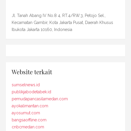
Jl. Tanah Abang IV No.8 4, RT.4/RW.3, Petojo Sel.,
Kecamatan Gambir, Kota Jakarta Pusat, Daerah Khusus
Ibukota Jakarta 10160, Indonesia
Website terkait
sumselnews.id
publikjabodetabek.id
pemudapancasilamedan.com
ayokalimantan.com
ayosumut.com
bangsaoffline.com
cnbcmedan.com