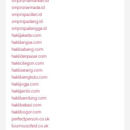
smpn1manokwari.id
smpn1narmada.id
smpn1pacitan.id
smpn1padang.id
smpn1pailangga.id
haklijakarta.com
haklilangsa.com
haklisabang.com
haklidenpasar.com
haklicilegon.com
hakliserang.com
haklibengkulu.com
haklijogja.com
haklijambi.com
haklibandung.com
haklibekasi.com
haklibogor.com
perfectperson.co.uk
tourmusicfest.co.uk