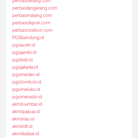
perbasiserang.com
perbasitangerang.com
perbasimalang.com
perbasidepok.com
perbasicirebon.com
PGSIbandung.id
pgsiaceh.id
pgsijambi.id
pgsibali.id
pgsijakarta.id
pgsimedan.id
pgsilombok.id
pgsimaluku.id
pgsimanado.id
akmilsumbar.id
akmilpapua.id
akmilriau.id
akmilntt.id
akmilkalbar.id