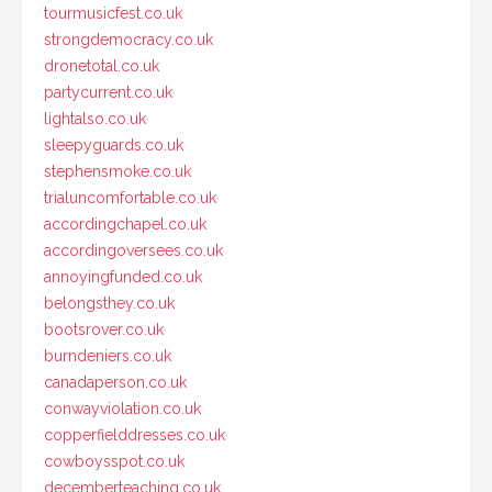
tourmusicfest.co.uk
strongdemocracy.co.uk
dronetotal.co.uk
partycurrent.co.uk
lightalso.co.uk
sleepyguards.co.uk
stephensmoke.co.uk
trialuncomfortable.co.uk
accordingchapel.co.uk
accordingoversees.co.uk
annoyingfunded.co.uk
belongsthey.co.uk
bootsrover.co.uk
burndeniers.co.uk
canadaperson.co.uk
conwayviolation.co.uk
copperfielddresses.co.uk
cowboysspot.co.uk
decemberteaching.co.uk