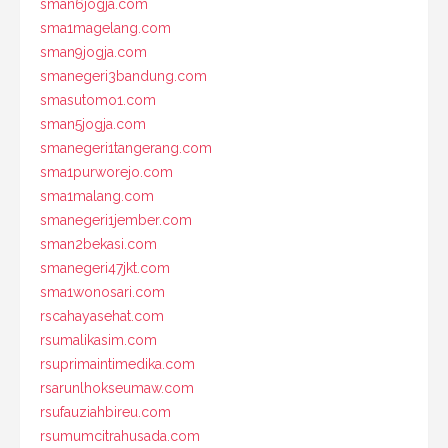
sman6jogja.com
sma1magelang.com
sman9jogja.com
smanegeri3bandung.com
smasutomo1.com
sman5jogja.com
smanegeri1tangerang.com
sma1purworejo.com
sma1malang.com
smanegeri1jember.com
sman2bekasi.com
smanegeri47jkt.com
sma1wonosari.com
rscahayasehat.com
rsumalikasim.com
rsuprimaintimedika.com
rsarunlhokseumaw.com
rsufauziahbireu.com
rsumumcitrahusada.com