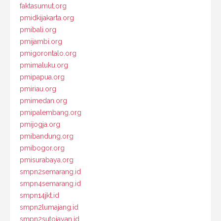
faktasumut.org
pmidkijakarta.org
pmibali.org
pmijambi.org
pmigorontalo.org
pmimaluku.org
pmipapua.org
pmiriau.org
pmimedan.org
pmipalembang.org
pmijogja.org
pmibandung.org
pmibogor.org
pmisurabaya.org
smpn2semarang.id
smpn4semarang.id
smpn14jkt.id
smpn2lumajang.id
smpn2sutojayan.id