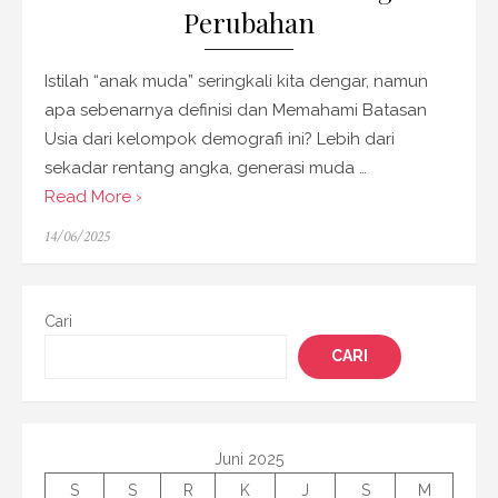
Perubahan
Istilah “anak muda” seringkali kita dengar, namun
apa sebenarnya definisi dan Memahami Batasan
Usia dari kelompok demografi ini? Lebih dari
sekadar rentang angka, generasi muda …
Read More ›
Posted
14/06/2025
on
Cari
CARI
Juni 2025
S
S
R
K
J
S
M