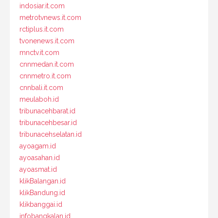
indosiar.it.com
metrotvnews.it.com
rctiplus.it.com
tvonenews.it.com
mnctv.it.com
cnnmedan.it.com
cnnmetro.it.com
cnnbali.it.com
meulaboh.id
tribunacehbarat.id
tribunacehbesar.id
tribunacehselatan.id
ayoagam.id
ayoasahan.id
ayoasmat.id
klikBalangan.id
klikBandung.id
klikbanggai.id
infobangkalan.id