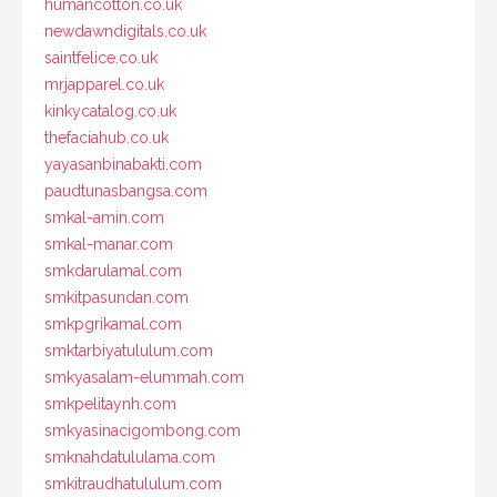
humancotton.co.uk
newdawndigitals.co.uk
saintfelice.co.uk
mrjapparel.co.uk
kinkycatalog.co.uk
thefaciahub.co.uk
yayasanbinabakti.com
paudtunasbangsa.com
smkal-amin.com
smkal-manar.com
smkdarulamal.com
smkitpasundan.com
smkpgrikamal.com
smktarbiyatululum.com
smkyasalam-elummah.com
smkpelitaynh.com
smkyasinacigombong.com
smknahdatululama.com
smkitraudhatululum.com