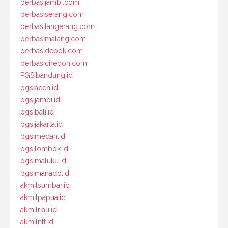
perbasijambi.com
perbasiserang.com
perbasitangerang.com
perbasimalang.com
perbasidepok.com
perbasicirebon.com
PGSIbandung.id
pgsiaceh.id
pgsijambi.id
pgsibali.id
pgsijakarta.id
pgsimedan.id
pgsilombok.id
pgsimaluku.id
pgsimanado.id
akmilsumbar.id
akmilpapua.id
akmilriau.id
akmilntt.id