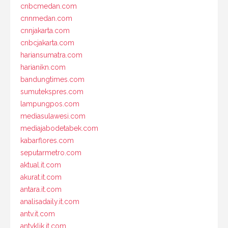
cnbcmedan.com
cnnmedan.com
cnnjakarta.com
cnbcjakarta.com
hariansumatra.com
harianikn.com
bandungtimes.com
sumutekspres.com
lampungpos.com
mediasulawesi.com
mediajabodetabek.com
kabarflores.com
seputarmetro.com
aktual.it.com
akurat.it.com
antara.it.com
analisadaily.it.com
antv.it.com
antvklik.it.com