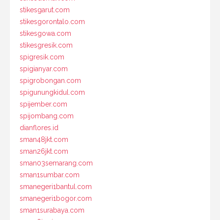
stikesgarut.com
stikesgorontalo.com
stikesgowa.com
stikesgresik.com
spigresik.com
spigianyar.com
spigrobongan.com
spigunungkidul.com
spijember.com
spijombang.com
dianflores.id
sman48jkt.com
sman26jkt.com
sman03semarang.com
sman1sumbar.com
smanegeri1bantul.com
smanegeri1bogor.com
sman1surabaya.com