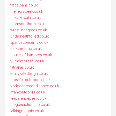
traceloans.co.uk
thenewsweek.co.uk
thecakewala.co.uk
thomson-thorn.co.uk
wrestlingagrees.co.uk
underneathfoiled.co.uk
spanosconcerns.co.uk
telecomblue.co.uk
house-of-hampers.co.uk
yumekanzashi.co.uk
fatnanas.co.uk
emilykatedesign.co.uk
crossfelloutdoors.co.uk
yorkroadreconditioned.co.uk
rfrankoutdoors.co.uk
teaparentrepeat.co.uk
thegenerationhub.co.uk
talkingmagpie.co.uk