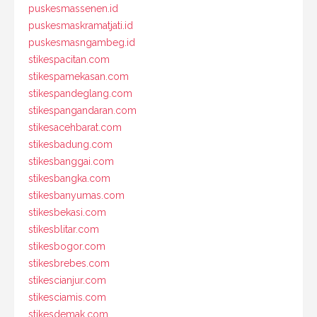
puskesmassenen.id
puskesmaskramatjati.id
puskesmasngambeg.id
stikespacitan.com
stikespamekasan.com
stikespandeglang.com
stikespangandaran.com
stikesacehbarat.com
stikesbadung.com
stikesbanggai.com
stikesbangka.com
stikesbanyumas.com
stikesbekasi.com
stikesblitar.com
stikesbogor.com
stikesbrebes.com
stikescianjur.com
stikesciamis.com
stikesdemak.com