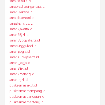
smakstlouis.id
smapraditadirgantara.id
sman8jakarta.id
smalabschool.id
smaskanisius.id
sman2jakarta.id
sman68jkt.id
sman8yogyakarta.id
smasungguldel.id
sman1jogja.id
sman28dkijakarta.id
sman3jogja.id
sman81jkt.id
sman2malang.id
sman21jkt.id
puskesmasjakut.id
puskesmasmampang.id
puskesmaspancoran.id
puskesmasmenteng.id