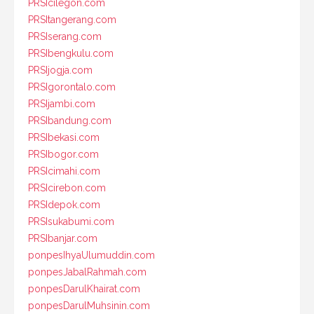
PRSIcilegon.com
PRSItangerang.com
PRSIserang.com
PRSIbengkulu.com
PRSIjogja.com
PRSIgorontalo.com
PRSIjambi.com
PRSIbandung.com
PRSIbekasi.com
PRSIbogor.com
PRSIcimahi.com
PRSIcirebon.com
PRSIdepok.com
PRSIsukabumi.com
PRSIbanjar.com
ponpesIhyaUlumuddin.com
ponpesJabalRahmah.com
ponpesDarulKhairat.com
ponpesDarulMuhsinin.com