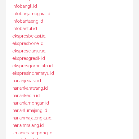
infobangli.id
infobanjarnegara.id
infobantaeng.id
infobantul.id
ekspresbekasi.id
ekspresbone.id
eksprescianjur.id
ekspresgresik.id
ekspresgorontalo.id
ekspresindramayu.id
harianjepara.id
hariankarawang.id
hariankediri.id
harianlamongan.id
harianlumajang.id
harianmajalengka.id
harianmalang.id
smanics-serpong.id