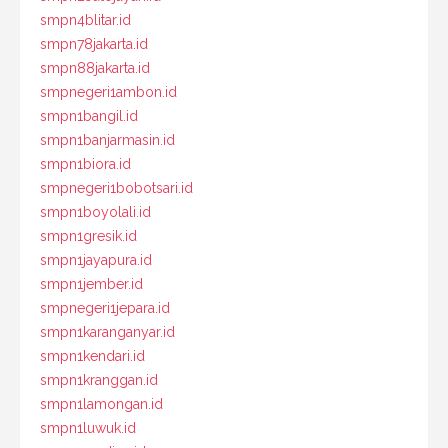
smpn4blitar.id
smpn78jakarta.id
smpn88jakarta.id
smpnegeri1ambon.id
smpn1bangil.id
smpn1banjarmasin.id
smpn1biora.id
smpnegeri1bobotsari.id
smpn1boyolali.id
smpn1gresik.id
smpn1jayapura.id
smpn1jember.id
smpnegeri1jepara.id
smpn1karanganyar.id
smpn1kendari.id
smpn1kranggan.id
smpn1lamongan.id
smpn1luwuk.id