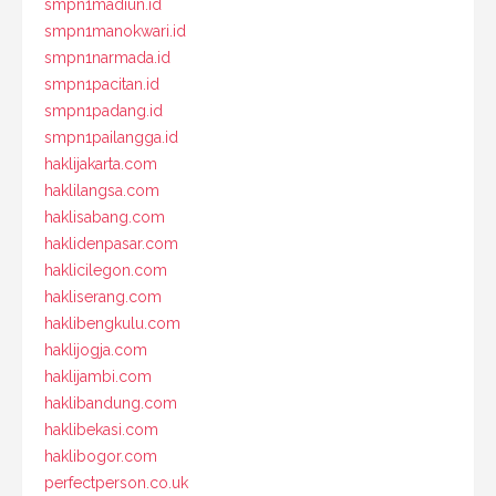
smpn1madiun.id
smpn1manokwari.id
smpn1narmada.id
smpn1pacitan.id
smpn1padang.id
smpn1pailangga.id
haklijakarta.com
haklilangsa.com
haklisabang.com
haklidenpasar.com
haklicilegon.com
hakliserang.com
haklibengkulu.com
haklijogja.com
haklijambi.com
haklibandung.com
haklibekasi.com
haklibogor.com
perfectperson.co.uk