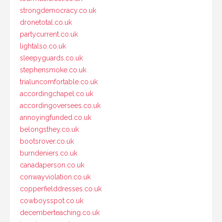
strongdemocracy.co.uk
dronetotal.co.uk
partycurrent.co.uk
lightalso.co.uk
sleepyguards.co.uk
stephensmoke.co.uk
trialuncomfortable.co.uk
accordingchapel.co.uk
accordingoversees.co.uk
annoyingfunded.co.uk
belongsthey.co.uk
bootsrover.co.uk
burndeniers.co.uk
canadaperson.co.uk
conwayviolation.co.uk
copperfielddresses.co.uk
cowboysspot.co.uk
decemberteaching.co.uk