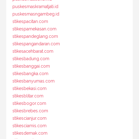
puskesmaskramatjati.id
puskesmasngambeg.id
stikespacitan.com
stikespamekasan.com
stikespandeglang.com
stikespangandaran.com
stikesacehbarat.com
stikesbadung.com
stikesbanggai.com
stikesbangka.com
stikesbanyumas.com
stikesbekasi.com
stikesblitar.com
stikesbogor.com
stikesbrebes.com
stikescianjur.com
stikesciamis.com
stikesdemak.com