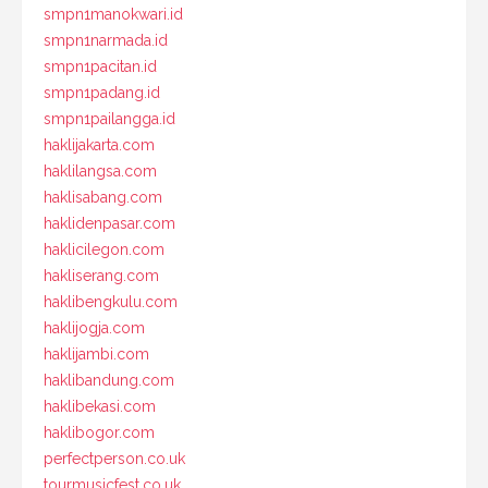
smpn1manokwari.id
smpn1narmada.id
smpn1pacitan.id
smpn1padang.id
smpn1pailangga.id
haklijakarta.com
haklilangsa.com
haklisabang.com
haklidenpasar.com
haklicilegon.com
hakliserang.com
haklibengkulu.com
haklijogja.com
haklijambi.com
haklibandung.com
haklibekasi.com
haklibogor.com
perfectperson.co.uk
tourmusicfest.co.uk