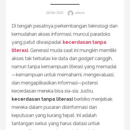
Posted
Author
28/06/2025
admin
on
Di tengah pesatnya perkembangan teknologi dan
kemudahan akses informasi, muncul paradoks
yang patut diwaspadai:
kecerdasan tanpa
literasi
. Generasi muda saat ini mungkin memiliki
akses tak terbatas ke data dan
gadget
canggih,
namun tanpa kemampuan literasi yang memadai
—kemampuan untuk memahami, mengevaluasi,
dan mengaplikasikan informasi—potensi
kecerdasan mereka bisa sia-sia. Justru,
kecerdasan tanpa literasi
berisiko menjebak
mereka dalam pusaran disinformasi dan
keputusan yang kurang tepat. Ini adalah
tantangan serius yang harus diatasi untuk