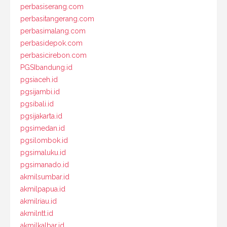
perbasiserang.com
perbasitangerang.com
perbasimalang.com
perbasidepok.com
perbasicirebon.com
PGSIbandung.id
pgsiaceh.id
pgsijambi.id
pgsibali.id
pgsijakarta.id
pgsimedan.id
pgsilombok.id
pgsimaluku.id
pgsimanado.id
akmilsumbar.id
akmilpapua.id
akmilriau.id
akmilntt.id
akmilkalbar.id