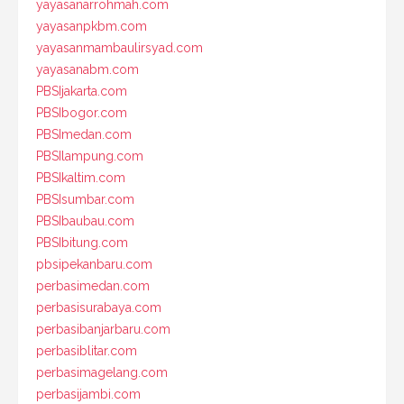
yayasanarrohmah.com
yayasanpkbm.com
yayasanmambaulirsyad.com
yayasanabm.com
PBSIjakarta.com
PBSIbogor.com
PBSImedan.com
PBSIlampung.com
PBSIkaltim.com
PBSIsumbar.com
PBSIbaubau.com
PBSIbitung.com
pbsipekanbaru.com
perbasimedan.com
perbasisurabaya.com
perbasibanjarbaru.com
perbasiblitar.com
perbasimagelang.com
perbasijambi.com