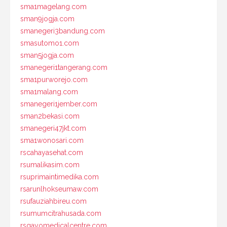
sma1magelang.com
sman9jogja.com
smanegeri3bandung.com
smasutomo1.com
sman5jogja.com
smanegeri1tangerang.com
sma1purworejo.com
sma1malang.com
smanegeri1jember.com
sman2bekasi.com
smanegeri47jkt.com
sma1wonosari.com
rscahayasehat.com
rsumalikasim.com
rsuprimaintimedika.com
rsarunlhokseumaw.com
rsufauziahbireu.com
rsumumcitrahusada.com
rsgayomedicalcentre.com