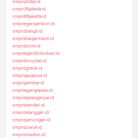
smpn4blitar.id
smpn78jakarta.id
smpn88jakarta.id
smpnegeri1ambon.id
smpn1bangil.id
smpn1banjarmasin.id
smpn1biora.id
smpnegeri1bobotsari.id
smpn1boyolali.id
smpn1gresik.id
smpn1jayapura.id
smpn1jember.id
smpnegeri1jepara.id
smpn1karanganyar.id
smpn1kendari.id
smpn1kranggan.id
smpn1lamongan.id
smpn1luwuk.id
smpn1madiun.id