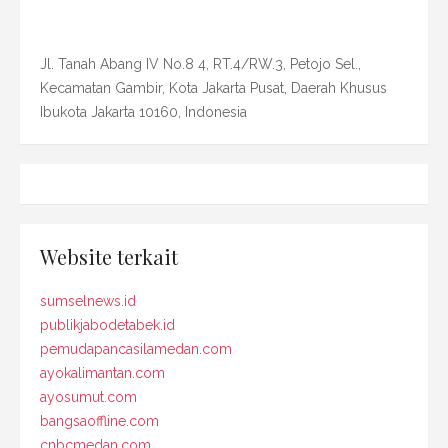
Jl. Tanah Abang IV No.8 4, RT.4/RW.3, Petojo Sel.,
Kecamatan Gambir, Kota Jakarta Pusat, Daerah Khusus
Ibukota Jakarta 10160, Indonesia
Website terkait
sumselnews.id
publikjabodetabek.id
pemudapancasilamedan.com
ayokalimantan.com
ayosumut.com
bangsaoffline.com
cnbcmedan.com