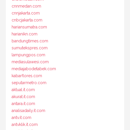
cnnmedan.com
cnnjakarta.com
cnbcjakarta.com
hariansumatra.com
harianikn.com
bandungtimes.com
sumutekspres.com
lampungpos.com
mediasulawesi.com
mediajabodetabek.com
kabarflores.com
seputarmetro.com
aktual.it.com
akurat.it.com
antara.it.com
analisadaily.it.com
antv.it.com
antvklik.it.com