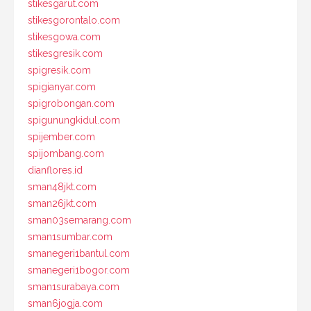
stikesgarut.com
stikesgorontalo.com
stikesgowa.com
stikesgresik.com
spigresik.com
spigianyar.com
spigrobongan.com
spigunungkidul.com
spijember.com
spijombang.com
dianflores.id
sman48jkt.com
sman26jkt.com
sman03semarang.com
sman1sumbar.com
smanegeri1bantul.com
smanegeri1bogor.com
sman1surabaya.com
sman6jogja.com