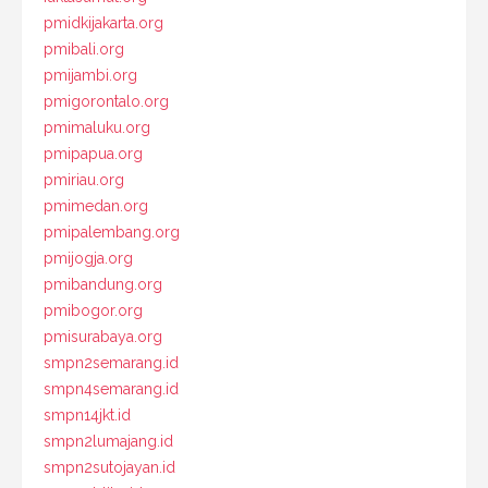
pmidkijakarta.org
pmibali.org
pmijambi.org
pmigorontalo.org
pmimaluku.org
pmipapua.org
pmiriau.org
pmimedan.org
pmipalembang.org
pmijogja.org
pmibandung.org
pmibogor.org
pmisurabaya.org
smpn2semarang.id
smpn4semarang.id
smpn14jkt.id
smpn2lumajang.id
smpn2sutojayan.id