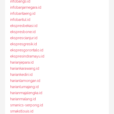
infobangli.id
infobanjarnegara.id
infobantaeng.id
infobantul.id
ekspresbekasi.id
ekspresbone.id
eksprescianjur.id
ekspresgresik.id
ekspresgorontalo.id
ekspresindramayu.id
harianjepara.id
hariankarawang.id
hariankediri.id
harianlamongan.id
harianlumajang.id
harianmajalengka.id
harianmalang.id
smanics-serpong.id
smakstlouis.id