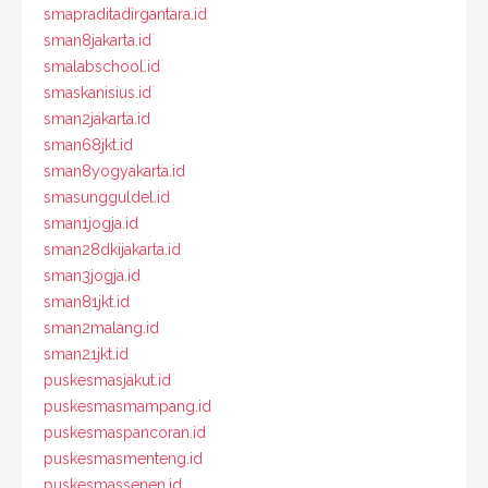
smapraditadirgantara.id
sman8jakarta.id
smalabschool.id
smaskanisius.id
sman2jakarta.id
sman68jkt.id
sman8yogyakarta.id
smasungguldel.id
sman1jogja.id
sman28dkijakarta.id
sman3jogja.id
sman81jkt.id
sman2malang.id
sman21jkt.id
puskesmasjakut.id
puskesmasmampang.id
puskesmaspancoran.id
puskesmasmenteng.id
puskesmassenen.id