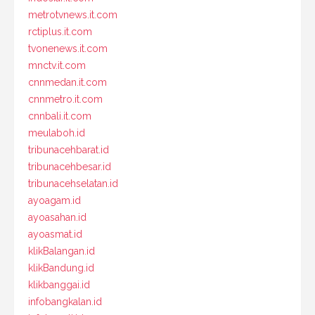
metrotvnews.it.com
rctiplus.it.com
tvonenews.it.com
mnctv.it.com
cnnmedan.it.com
cnnmetro.it.com
cnnbali.it.com
meulaboh.id
tribunacehbarat.id
tribunacehbesar.id
tribunacehselatan.id
ayoagam.id
ayoasahan.id
ayoasmat.id
klikBalangan.id
klikBandung.id
klikbanggai.id
infobangkalan.id