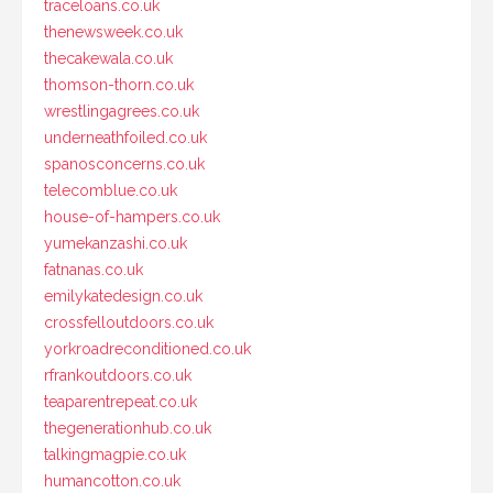
traceloans.co.uk
thenewsweek.co.uk
thecakewala.co.uk
thomson-thorn.co.uk
wrestlingagrees.co.uk
underneathfoiled.co.uk
spanosconcerns.co.uk
telecomblue.co.uk
house-of-hampers.co.uk
yumekanzashi.co.uk
fatnanas.co.uk
emilykatedesign.co.uk
crossfelloutdoors.co.uk
yorkroadreconditioned.co.uk
rfrankoutdoors.co.uk
teaparentrepeat.co.uk
thegenerationhub.co.uk
talkingmagpie.co.uk
humancotton.co.uk