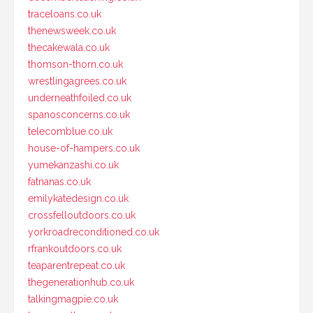
traceloans.co.uk
thenewsweek.co.uk
thecakewala.co.uk
thomson-thorn.co.uk
wrestlingagrees.co.uk
underneathfoiled.co.uk
spanosconcerns.co.uk
telecomblue.co.uk
house-of-hampers.co.uk
yumekanzashi.co.uk
fatnanas.co.uk
emilykatedesign.co.uk
crossfelloutdoors.co.uk
yorkroadreconditioned.co.uk
rfrankoutdoors.co.uk
teaparentrepeat.co.uk
thegenerationhub.co.uk
talkingmagpie.co.uk