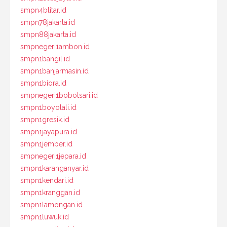
smpn4blitar.id
smpn78jakarta.id
smpn88jakarta.id
smpnegeri1ambon.id
smpn1bangil.id
smpn1banjarmasin.id
smpn1biora.id
smpnegeri1bobotsari.id
smpn1boyolali.id
smpn1gresik.id
smpn1jayapura.id
smpn1jember.id
smpnegeri1jepara.id
smpn1karanganyar.id
smpn1kendari.id
smpn1kranggan.id
smpn1lamongan.id
smpn1luwuk.id