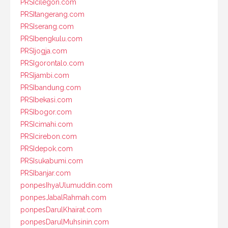
PRSIcilegon.com
PRSItangerang.com
PRSIserang.com
PRSIbengkulu.com
PRSIjogja.com
PRSIgorontalo.com
PRSIjambi.com
PRSIbandung.com
PRSIbekasi.com
PRSIbogor.com
PRSIcimahi.com
PRSIcirebon.com
PRSIdepok.com
PRSIsukabumi.com
PRSIbanjar.com
ponpesIhyaUlumuddin.com
ponpesJabalRahmah.com
ponpesDarulKhairat.com
ponpesDarulMuhsinin.com