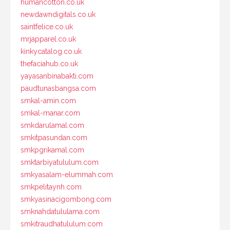
humancotton.co.uk
newdawndigitals.co.uk
saintfelice.co.uk
mrjapparel.co.uk
kinkycatalog.co.uk
thefaciahub.co.uk
yayasanbinabakti.com
paudtunasbangsa.com
smkal-amin.com
smkal-manar.com
smkdarulamal.com
smkitpasundan.com
smkpgrikamal.com
smktarbiyatululum.com
smkyasalam-elummah.com
smkpelitaynh.com
smkyasinacigombong.com
smknahdatululama.com
smkitraudhatululum.com