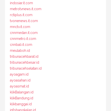
indosiar.it.com
metrotvnews.it.com
rctiplus.it.com
tvonenews.it.com
mnctv.it.com
cnnmedan.it.com
cnnmetro.it.com
cnnbali.it.com
meulaboh.id
tribunacehbarat.id
tribunacehbesar.id
tribunacehselatan.id
ayoagam.id
ayoasahan.id
ayoasmat.id
klikBalangan.id
klikBandung.id
klikbanggai.id
infobangkalan.id