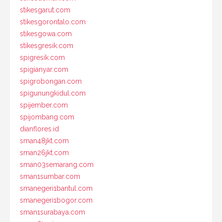
stikesgarut.com
stikesgorontalo.com
stikesgowa.com
stikesgresik.com
spigresik.com
spigianyar.com
spigrobongan.com
spigunungkidul.com
spijember.com
spijombang.com
dianflores.id
sman48jkt.com
sman26jkt.com
sman03semarang.com
sman1sumbar.com
smanegeri1bantul.com
smanegeri1bogor.com
sman1surabaya.com