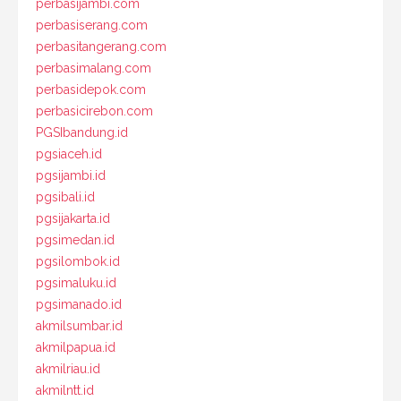
perbasijambi.com
perbasiserang.com
perbasitangerang.com
perbasimalang.com
perbasidepok.com
perbasicirebon.com
PGSIbandung.id
pgsiaceh.id
pgsijambi.id
pgsibali.id
pgsijakarta.id
pgsimedan.id
pgsilombok.id
pgsimaluku.id
pgsimanado.id
akmilsumbar.id
akmilpapua.id
akmilriau.id
akmilntt.id