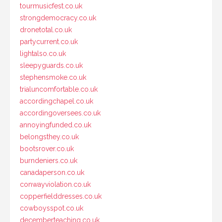
tourmusicfest.co.uk
strongdemocracy.co.uk
dronetotal.co.uk
partycurrent.co.uk
lightalso.co.uk
sleepyguards.co.uk
stephensmoke.co.uk
trialuncomfortable.co.uk
accordingchapel.co.uk
accordingoversees.co.uk
annoyingfunded.co.uk
belongsthey.co.uk
bootsrover.co.uk
burndeniers.co.uk
canadaperson.co.uk
conwayviolation.co.uk
copperfielddresses.co.uk
cowboysspot.co.uk
decemberteaching.co.uk