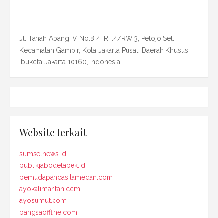
Jl. Tanah Abang IV No.8 4, RT.4/RW.3, Petojo Sel.,
Kecamatan Gambir, Kota Jakarta Pusat, Daerah Khusus
Ibukota Jakarta 10160, Indonesia
Website terkait
sumselnews.id
publikjabodetabek.id
pemudapancasilamedan.com
ayokalimantan.com
ayosumut.com
bangsaoffline.com