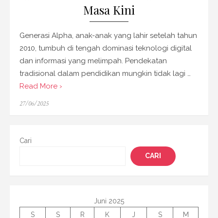
Masa Kini
Generasi Alpha, anak-anak yang lahir setelah tahun
2010, tumbuh di tengah dominasi teknologi digital
dan informasi yang melimpah. Pendekatan
tradisional dalam pendidikan mungkin tidak lagi …
Read More ›
Posted
27/06/2025
on
Cari
CARI
Juni 2025
S
S
R
K
J
S
M