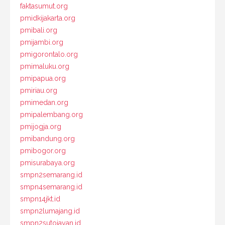
faktasumut.org
pmidkijakarta.org
pmibali.org
pmijambi.org
pmigorontalo.org
pmimaluku.org
pmipapua.org
pmiriau.org
pmimedan.org
pmipalembang.org
pmijogja.org
pmibandung.org
pmibogor.org
pmisurabaya.org
smpn2semarang.id
smpn4semarang.id
smpn14jkt.id
smpn2lumajang.id
smpn2sutojayan.id