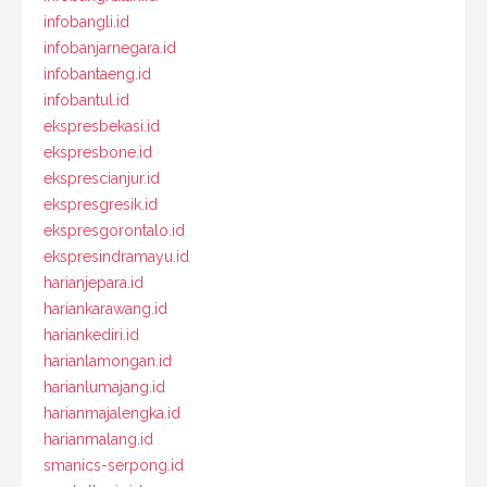
infobangli.id
infobanjarnegara.id
infobantaeng.id
infobantul.id
ekspresbekasi.id
ekspresbone.id
eksprescianjur.id
ekspresgresik.id
ekspresgorontalo.id
ekspresindramayu.id
harianjepara.id
hariankarawang.id
hariankediri.id
harianlamongan.id
harianlumajang.id
harianmajalengka.id
harianmalang.id
smanics-serpong.id