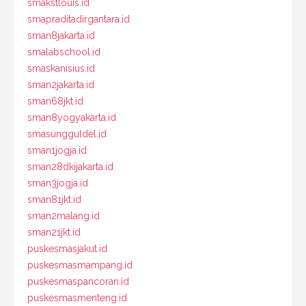
smakstlouis.id
smapraditadirgantara.id
sman8jakarta.id
smalabschool.id
smaskanisius.id
sman2jakarta.id
sman68jkt.id
sman8yogyakarta.id
smasungguldel.id
sman1jogja.id
sman28dkijakarta.id
sman3jogja.id
sman81jkt.id
sman2malang.id
sman21jkt.id
puskesmasjakut.id
puskesmasmampang.id
puskesmaspancoran.id
puskesmasmenteng.id