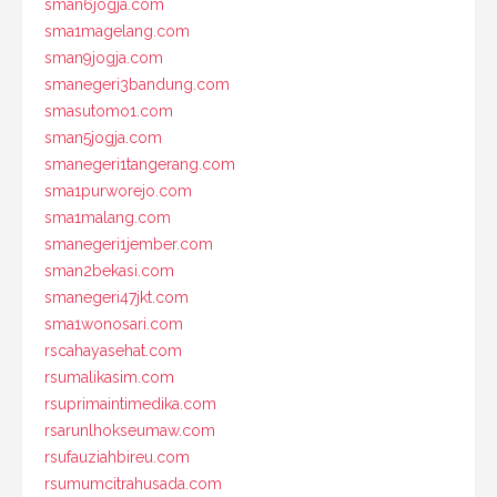
sman6jogja.com
sma1magelang.com
sman9jogja.com
smanegeri3bandung.com
smasutomo1.com
sman5jogja.com
smanegeri1tangerang.com
sma1purworejo.com
sma1malang.com
smanegeri1jember.com
sman2bekasi.com
smanegeri47jkt.com
sma1wonosari.com
rscahayasehat.com
rsumalikasim.com
rsuprimaintimedika.com
rsarunlhokseumaw.com
rsufauziahbireu.com
rsumumcitrahusada.com