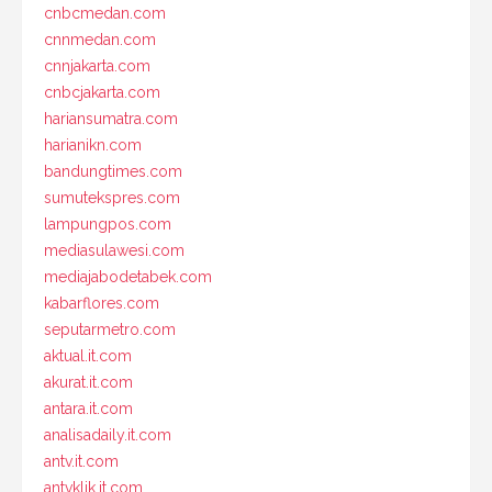
cnbcmedan.com
cnnmedan.com
cnnjakarta.com
cnbcjakarta.com
hariansumatra.com
harianikn.com
bandungtimes.com
sumutekspres.com
lampungpos.com
mediasulawesi.com
mediajabodetabek.com
kabarflores.com
seputarmetro.com
aktual.it.com
akurat.it.com
antara.it.com
analisadaily.it.com
antv.it.com
antvklik.it.com