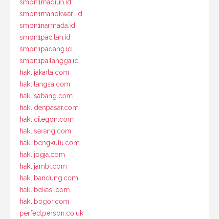
smpn1madiun.id
smpn1manokwari.id
smpn1narmada.id
smpn1pacitan.id
smpn1padang.id
smpn1pailangga.id
haklijakarta.com
haklilangsa.com
haklisabang.com
haklidenpasar.com
haklicilegon.com
hakliserang.com
haklibengkulu.com
haklijogja.com
haklijambi.com
haklibandung.com
haklibekasi.com
haklibogor.com
perfectperson.co.uk