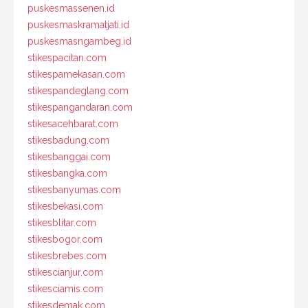
puskesmassenen.id
puskesmaskramatjati.id
puskesmasngambeg.id
stikespacitan.com
stikespamekasan.com
stikespandeglang.com
stikespangandaran.com
stikesacehbarat.com
stikesbadung.com
stikesbanggai.com
stikesbangka.com
stikesbanyumas.com
stikesbekasi.com
stikesblitar.com
stikesbogor.com
stikesbrebes.com
stikescianjur.com
stikesciamis.com
stikesdemak.com