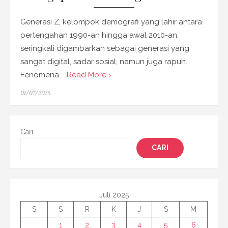
Generasi Z, kelompok demografi yang lahir antara
pertengahan 1990-an hingga awal 2010-an,
seringkali digambarkan sebagai generasi yang
sangat digital, sadar sosial, namun juga rapuh.
Fenomena …
Read More ›
Posted
01/07/2025
on
Cari
CARI
Juli 2025
S
S
R
K
J
S
M
1
2
3
4
5
6