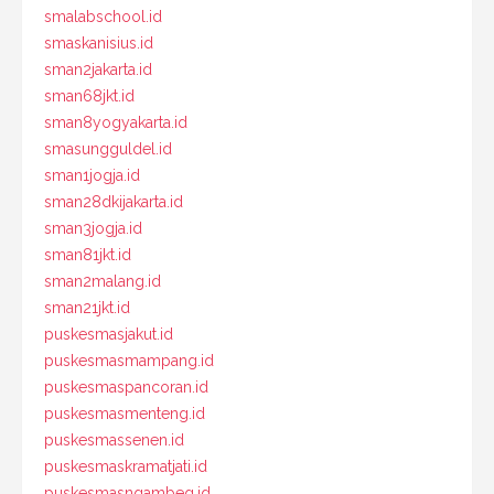
smalabschool.id
smaskanisius.id
sman2jakarta.id
sman68jkt.id
sman8yogyakarta.id
smasungguldel.id
sman1jogja.id
sman28dkijakarta.id
sman3jogja.id
sman81jkt.id
sman2malang.id
sman21jkt.id
puskesmasjakut.id
puskesmasmampang.id
puskesmaspancoran.id
puskesmasmenteng.id
puskesmassenen.id
puskesmaskramatjati.id
puskesmasngambeg.id