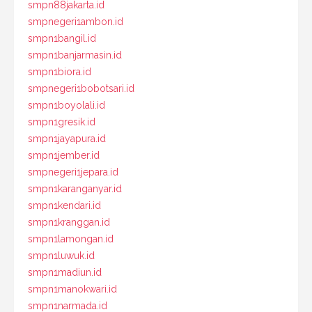
smpn88jakarta.id
smpnegeri1ambon.id
smpn1bangil.id
smpn1banjarmasin.id
smpn1biora.id
smpnegeri1bobotsari.id
smpn1boyolali.id
smpn1gresik.id
smpn1jayapura.id
smpn1jember.id
smpnegeri1jepara.id
smpn1karanganyar.id
smpn1kendari.id
smpn1kranggan.id
smpn1lamongan.id
smpn1luwuk.id
smpn1madiun.id
smpn1manokwari.id
smpn1narmada.id