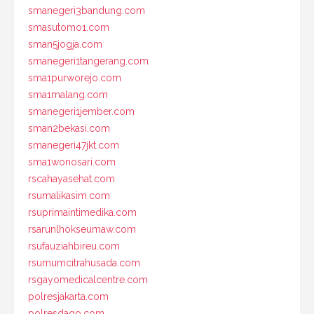
smanegeri3bandung.com
smasutomo1.com
sman5jogja.com
smanegeri1tangerang.com
sma1purworejo.com
sma1malang.com
smanegeri1jember.com
sman2bekasi.com
smanegeri47jkt.com
sma1wonosari.com
rscahayasehat.com
rsumalikasim.com
rsuprimaintimedika.com
rsarunlhokseumaw.com
rsufauziahbireu.com
rsumumcitrahusada.com
rsgayomedicalcentre.com
polresjakarta.com
polresdago.com