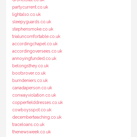
partycurrent.co.uk
lightalso.co.uk
sleepyguards.co.uk
stephensmoke.co.uk
trialuncomfortable.co.uk
accordingchapel.co.uk
accordingoversees.co.uk
annoyingfunded.co.uk
belongsthey.co.uk
bootsrover.co.uk
burndeniers.co.uk
canadaperson.co.uk
conwayviolation.co.uk
copperfielddresses.co.uk
cowboysspot.co.uk
decemberteaching.co.uk
traceloans.co.uk
thenewsweek.co.uk