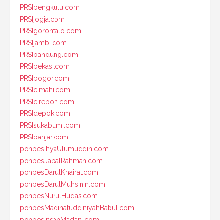
PRSIbengkulu.com
PRSIjogja.com
PRSIgorontalo.com
PRSIjambi.com
PRSIbandung.com
PRSIbekasi.com
PRSIbogor.com
PRSIcimahi.com
PRSIcirebon.com
PRSIdepok.com
PRSIsukabumi.com
PRSIbanjar.com
ponpesIhyaUlumuddin.com
ponpesJabalRahmah.com
ponpesDarulKhairat.com
ponpesDarulMuhsinin.com
ponpesNurulHudas.com
ponpesMadinatuddiniyahBabul.com
ponpesInsanMadani.com