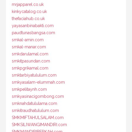
mrjapparel.co.uk
kinkycatalog.co.uk
thefaciahub.co.uk
yayasanbinabakti.com
paudtunasbangsa.com
smkal-amin.com
smkal-manar.com
smkdarulamal.com
smkitpasundan.com
smkpgrikamal.com
smktarbiyatululum.com
smkyasalam-elummah.com
smkpelitaynh.com
smkyasinacigombong.com
smknahdatululama.com
smkitraudhatululum.com
SMKMIFTAHULSALAM.com
SMKSILIWANGIMANDIRI.com
SMKMANDIRIBERKAH.com