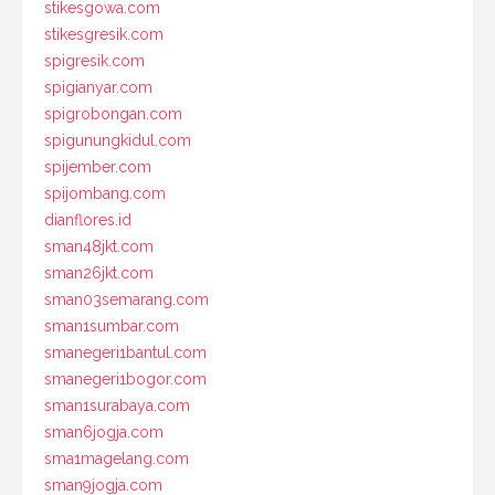
stikesgowa.com
stikesgresik.com
spigresik.com
spigianyar.com
spigrobongan.com
spigunungkidul.com
spijember.com
spijombang.com
dianflores.id
sman48jkt.com
sman26jkt.com
sman03semarang.com
sman1sumbar.com
smanegeri1bantul.com
smanegeri1bogor.com
sman1surabaya.com
sman6jogja.com
sma1magelang.com
sman9jogja.com