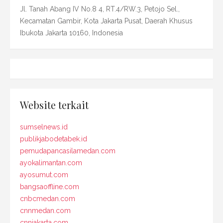
Jl. Tanah Abang IV No.8 4, RT.4/RW.3, Petojo Sel.,
Kecamatan Gambir, Kota Jakarta Pusat, Daerah Khusus
Ibukota Jakarta 10160, Indonesia
Website terkait
sumselnews.id
publikjabodetabek.id
pemudapancasilamedan.com
ayokalimantan.com
ayosumut.com
bangsaoffline.com
cnbcmedan.com
cnnmedan.com
cnnjakarta.com