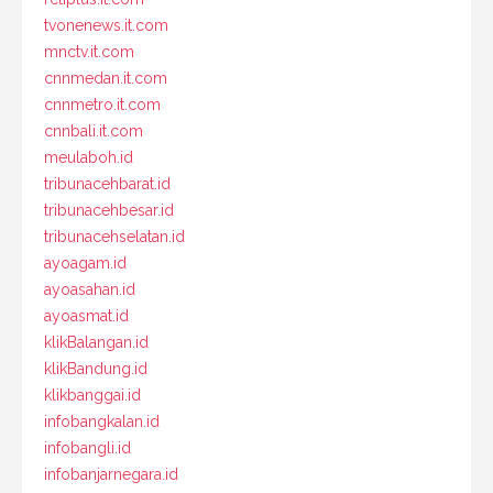
tvonenews.it.com
mnctv.it.com
cnnmedan.it.com
cnnmetro.it.com
cnnbali.it.com
meulaboh.id
tribunacehbarat.id
tribunacehbesar.id
tribunacehselatan.id
ayoagam.id
ayoasahan.id
ayoasmat.id
klikBalangan.id
klikBandung.id
klikbanggai.id
infobangkalan.id
infobangli.id
infobanjarnegara.id