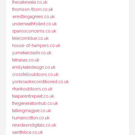
thecakewala.co.uk
thomson-thorn.co.uk
wrestlingagrees.co.uk
underneathfoiled.co.uk
spanosconcerns.co.uk
telecomblue.co.uk
house-of-hampers.co.uk
yumekanzashi.co.uk
fatnanas.co.uk
emilykatedesign.co.uk
crossfelloutdoors.co.uk
yorkroadreconditioned.co.uk
rfrankoutdoors.co.uk
teaparentrepeat.co.uk
thegenerationhub.co.uk
talkingmagpie.co.uk
humancotton.co.uk
newdawndigitals.co.uk
saintfelice.co.uk