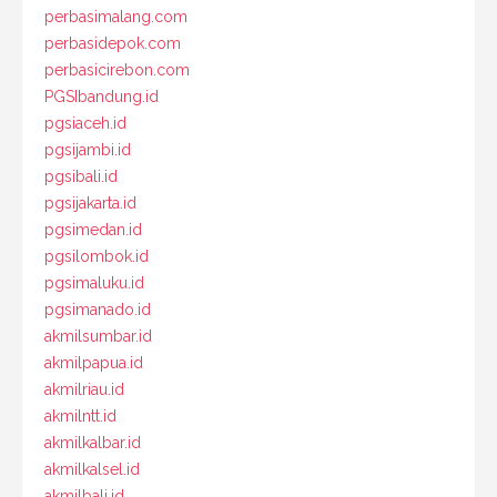
perbasimalang.com
perbasidepok.com
perbasicirebon.com
PGSIbandung.id
pgsiaceh.id
pgsijambi.id
pgsibali.id
pgsijakarta.id
pgsimedan.id
pgsilombok.id
pgsimaluku.id
pgsimanado.id
akmilsumbar.id
akmilpapua.id
akmilriau.id
akmilntt.id
akmilkalbar.id
akmilkalsel.id
akmilbali.id