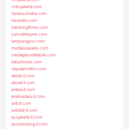
cnbcjakarta.com
hariansumatra.com
harianikn.com
bandungtimes.com
sumutekspres.com
lampungpos.com
mediasulawesi.com
mediajabodetabek.com
kabarflores.com
seputarmetro.com
aktual.it.com
akurat.it.com
antara.it.com
analisadaily.it.com
antv.it.com
antvklik.it.com
ayojakarta.it.com
ayobandung.it.com