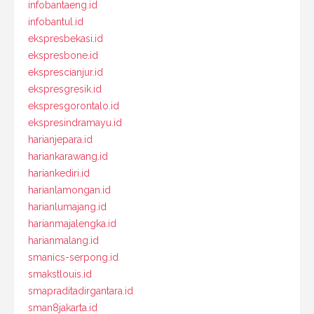
infobantaeng.id
infobantul.id
ekspresbekasi.id
ekspresbone.id
eksprescianjur.id
ekspresgresik.id
ekspresgorontalo.id
ekspresindramayu.id
harianjepara.id
hariankarawang.id
hariankediri.id
harianlamongan.id
harianlumajang.id
harianmajalengka.id
harianmalang.id
smanics-serpong.id
smakstlouis.id
smapraditadirgantara.id
sman8jakarta.id