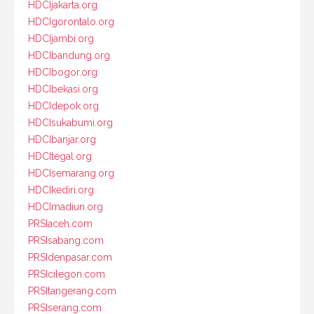
HDCIjakarta.org
HDCIgorontalo.org
HDCIjambi.org
HDCIbandung.org
HDCIbogor.org
HDCIbekasi.org
HDCIdepok.org
HDCIsukabumi.org
HDCIbanjar.org
HDCItegal.org
HDCIsemarang.org
HDCIkediri.org
HDCImadiun.org
PRSIaceh.com
PRSIsabang.com
PRSIdenpasar.com
PRSIcilegon.com
PRSItangerang.com
PRSIserang.com