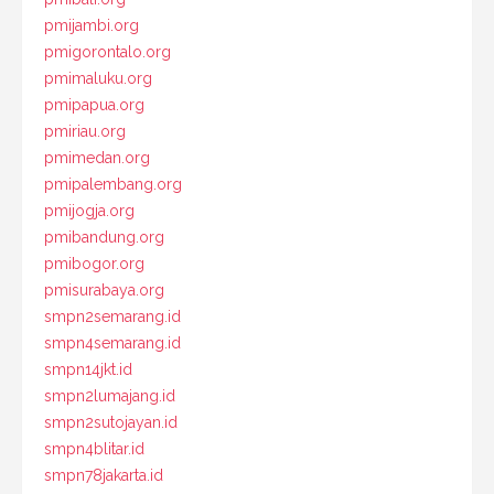
pmijambi.org
pmigorontalo.org
pmimaluku.org
pmipapua.org
pmiriau.org
pmimedan.org
pmipalembang.org
pmijogja.org
pmibandung.org
pmibogor.org
pmisurabaya.org
smpn2semarang.id
smpn4semarang.id
smpn14jkt.id
smpn2lumajang.id
smpn2sutojayan.id
smpn4blitar.id
smpn78jakarta.id