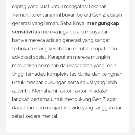
coping
yang kuat untuk mengatasi tekanan.
Namun, kerentanan ini bukan berarti Gen Z adalah
generasi yang lemah. Sebaliknya,
mengungkap
sensitivitas
mereka juga berarti menyadari
bahwa mereka adalah generasi yang sangat
terbuka tentang kesehatan mental, empati, dan
advokasi sosial. Kerapuhan mereka mungkin
merupakan cerminan dari kesadaran yang lebih
tinggi terhadap kompleksitas dunia, dan keinginan
untuk mencari dukungan serta solusi yang lebih
autentik. Memahami faktor-faktor ini adalah
langkah pertama untuk mendukung Gen Z agar
dapat tumbuh menjadi individu yang tangguh dan
sehat secara mental.