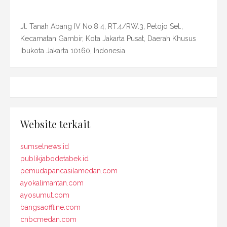
Jl. Tanah Abang IV No.8 4, RT.4/RW.3, Petojo Sel.,
Kecamatan Gambir, Kota Jakarta Pusat, Daerah Khusus
Ibukota Jakarta 10160, Indonesia
Website terkait
sumselnews.id
publikjabodetabek.id
pemudapancasilamedan.com
ayokalimantan.com
ayosumut.com
bangsaoffline.com
cnbcmedan.com