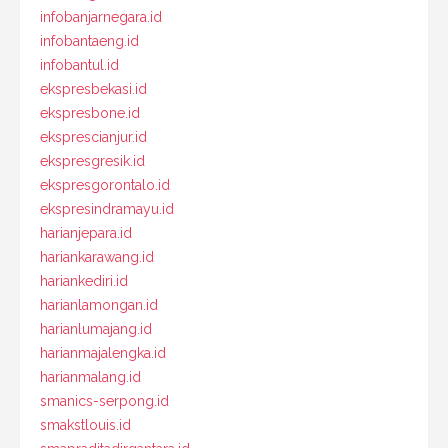
infobanjarnegara.id
infobantaeng.id
infobantul.id
ekspresbekasi.id
ekspresbone.id
eksprescianjur.id
ekspresgresik.id
ekspresgorontalo.id
ekspresindramayu.id
harianjepara.id
hariankarawang.id
hariankediri.id
harianlamongan.id
harianlumajang.id
harianmajalengka.id
harianmalang.id
smanics-serpong.id
smakstlouis.id