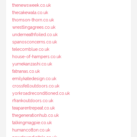
thenewsweek.co.uk
thecakewala.co.uk
thomson-thorn.co.uk
wrestlingagrees.co.uk
underneathfoiled.co.uk
spanosconcerns.co.uk
telecomblue.co.uk
house-of-hampers.co.uk
yumekanzashi.co.uk
fatnanas.co.uk
emilykatedesign.co.uk
crossfelloutdoors.co.uk
yorkroadreconditioned.co.uk
rfrankoutdoors.co.uk
teaparentrepeat.co.uk
thegenerationhub.co.uk
talkingmagpie.co.uk
humancotton.co.uk