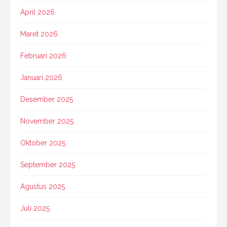
April 2026
Maret 2026
Februari 2026
Januari 2026
Desember 2025
November 2025
Oktober 2025
September 2025
Agustus 2025
Juli 2025