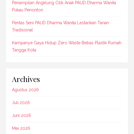
Penampilan Angklung Cilik Anak PAUD Dharma Wanita
Pukau Penonton
Pentas Seni PAUD Dharma Wanita Lestarikan Tarian
Tradisional
Kampanye Gaya Hidup Zero Waste Bebas Plastik Rumah
Tangga Kota
Archives
Agustus 2026
Juli 2026
Juni 2026
Mei 2026