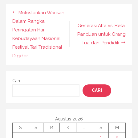
Navigasi
Melestarikan Warisan:
pos
Dalam Rangka
Generasi Alfa vs. Beta:
Peringatan Hari
Panduan untuk Orang
Kebudayaan Nasional,
Tua dan Pendidik
Festival Tari Tradisional
Digelar
Cari
CARI
Agustus 2026
S
S
R
K
J
S
M
1
2