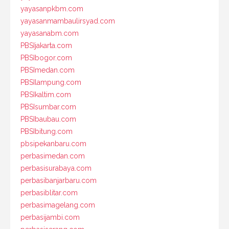
yayasanpkbm.com
yayasanmambaulirsyad.com
yayasanabm.com
PBSIjakarta.com
PBSIbogor.com
PBSImedan.com
PBSIlampung.com
PBSIkaltim.com
PBSIsumbar.com
PBSIbaubau.com
PBSIbitung.com
pbsipekanbaru.com
perbasimedan.com
perbasisurabaya.com
perbasibanjarbaru.com
perbasiblitar.com
perbasimagelang.com
perbasijambi.com