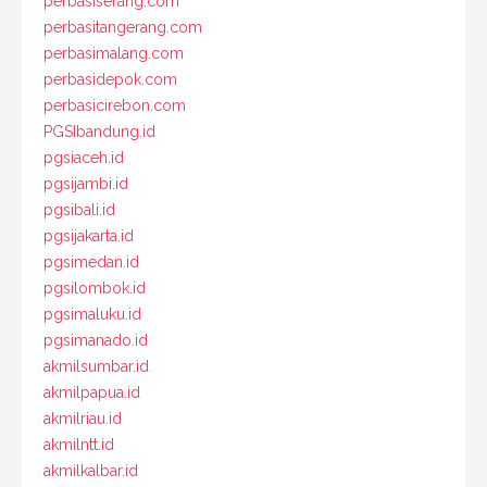
perbasiserang.com
perbasitangerang.com
perbasimalang.com
perbasidepok.com
perbasicirebon.com
PGSIbandung.id
pgsiaceh.id
pgsijambi.id
pgsibali.id
pgsijakarta.id
pgsimedan.id
pgsilombok.id
pgsimaluku.id
pgsimanado.id
akmilsumbar.id
akmilpapua.id
akmilriau.id
akmilntt.id
akmilkalbar.id