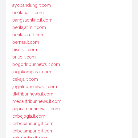
ayobandung.it.com
beritabali.it.com
bangsaonline.it.com
beritajatim.it.com
beritasatu.it.com
bernas.it.com
bisnis.it.com
brilio.it.com
bogortribunnews.it.com
jogjakompas.it.com
cekaja.it.com
jogjatribunnews.it.com
dkitribunnews.it.com
medantribunnews.it.com
papuatribunnews.it.com
cnbcjogja.it.com
cnbcbandung.it.com
cnbclampung.it.com