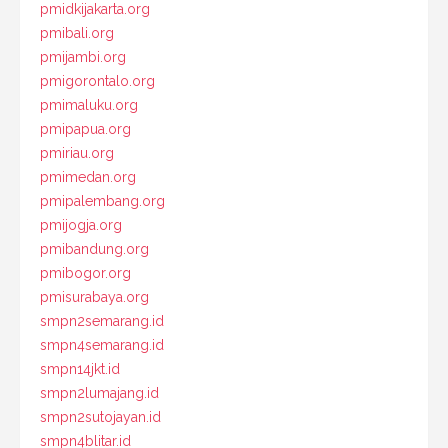
pmidkijakarta.org
pmibali.org
pmijambi.org
pmigorontalo.org
pmimaluku.org
pmipapua.org
pmiriau.org
pmimedan.org
pmipalembang.org
pmijogja.org
pmibandung.org
pmibogor.org
pmisurabaya.org
smpn2semarang.id
smpn4semarang.id
smpn14jkt.id
smpn2lumajang.id
smpn2sutojayan.id
smpn4blitar.id