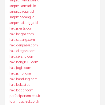
smpn1manokwari.id
smpn1narmada.id
smpn1pacitan.id
smpn1padang.id
smpn1pailangga.id
haklijakarta.com
haklilangsa.com
haklisabang.com
haklidenpasar.com
haklicilegon.com
hakliserang.com
haklibengkulu.com
haklijogja.com
haklijambi.com
haklibandung.com
haklibekasi.com
haklibogor.com
perfectperson.co.uk
tourmusicfest.co.uk