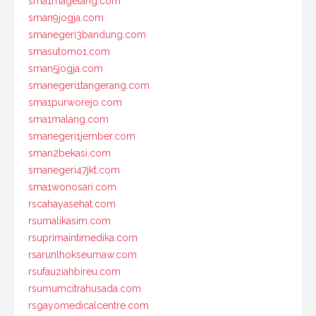
sma1magelang.com
sman9jogja.com
smanegeri3bandung.com
smasutomo1.com
sman5jogja.com
smanegeri1tangerang.com
sma1purworejo.com
sma1malang.com
smanegeri1jember.com
sman2bekasi.com
smanegeri47jkt.com
sma1wonosari.com
rscahayasehat.com
rsumalikasim.com
rsuprimaintimedika.com
rsarunlhokseumaw.com
rsufauziahbireu.com
rsumumcitrahusada.com
rsgayomedicalcentre.com