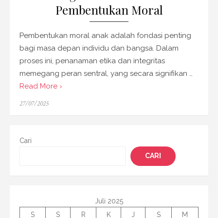
Pembentukan Moral
Pembentukan moral anak adalah fondasi penting
bagi masa depan individu dan bangsa. Dalam
proses ini, penanaman etika dan integritas
memegang peran sentral, yang secara signifikan …
Read More ›
Posted
27/07/2025
on
Cari
CARI
Juli 2025
S
S
R
K
J
S
M