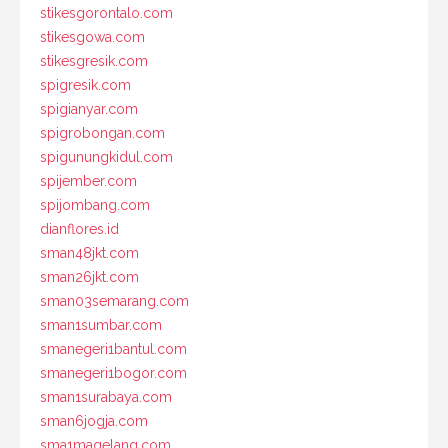
stikesgorontalo.com
stikesgowa.com
stikesgresik.com
spigresik.com
spigianyar.com
spigrobongan.com
spigunungkidul.com
spijember.com
spijombang.com
dianflores.id
sman48jkt.com
sman26jkt.com
sman03semarang.com
sman1sumbar.com
smanegeri1bantul.com
smanegeri1bogor.com
sman1surabaya.com
sman6jogja.com
sma1magelang.com