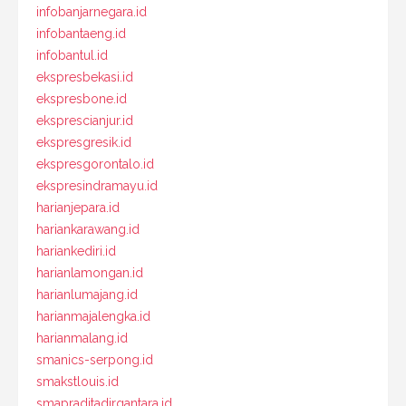
infobanjarnegara.id
infobantaeng.id
infobantul.id
ekspresbekasi.id
ekspresbone.id
eksprescianjur.id
ekspresgresik.id
ekspresgorontalo.id
ekspresindramayu.id
harianjepara.id
hariankarawang.id
hariankediri.id
harianlamongan.id
harianlumajang.id
harianmajalengka.id
harianmalang.id
smanics-serpong.id
smakstlouis.id
smapraditadirgantara.id