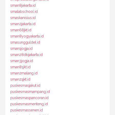
sman8jakarta.id
smalabschool.id
smaskanisius.id
sman2jakarta.id
sman68jkt.id
sman8yogyakarta.id
smasungguldel.id
sman1jogja.id
sman28dkijakarta.id
sman3jogja.id
sman81jkt.id
sman2malang.id
sman21jkt.id
puskesmasjakut.id
puskesmasmampang.id
puskesmaspancoran.id
puskesmasmenteng.id
puskesmassenen.id