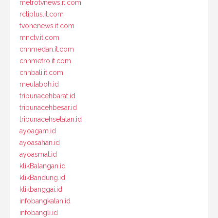
metrotvnews.it.com
rctiplus.it.com
tvonenews.it.com
mnctv.it.com
cnnmedan.it.com
cnnmetro.it.com
cnnbali.it.com
meulaboh.id
tribunacehbarat.id
tribunacehbesar.id
tribunacehselatan.id
ayoagam.id
ayoasahan.id
ayoasmat.id
klikBalangan.id
klikBandung.id
klikbanggai.id
infobangkalan.id
infobangli.id