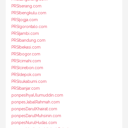
PRSIserang.com
PRSIbengkulu.com
PRSIjogja.com
PRSIgorontalo.com
PRSIjambi.com
PRSIbandung.com
PRSIbekasi.com
PRSIbogor.com
PRSIcimahi.com
PRSIcirebon.com
PRSIdepok.com
PRSIsukabumi.com
PRSIbanjar.com
ponpesIhyaUlumuddin.com
ponpesJabalRahmah.com
ponpesDarulKhairat.com
ponpesDarulMuhsinin.com
ponpesNurulHudas.com