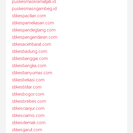
puskesmaskramatjati.id
puskesmasngambeg.id
stikespacitan.com
stikespamekasan.com
stikespandeglang.com
stikespangandaran.com
stikesacehbarat.com
stikesbadung.com
stikesbanggai.com
stikesbangka.com
stikesbanyumas.com
stikesbekasi.com
stikesblitar.com
stikesbogor.com
stikesbrebes.com
stikescianjur.com
stikesciamis.com
stikesdemak.com
stikesgarut.com