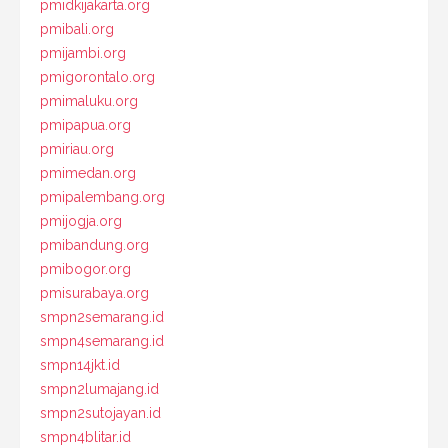
pmidkijakarta.org
pmibali.org
pmijambi.org
pmigorontalo.org
pmimaluku.org
pmipapua.org
pmiriau.org
pmimedan.org
pmipalembang.org
pmijogja.org
pmibandung.org
pmibogor.org
pmisurabaya.org
smpn2semarang.id
smpn4semarang.id
smpn14jkt.id
smpn2lumajang.id
smpn2sutojayan.id
smpn4blitar.id