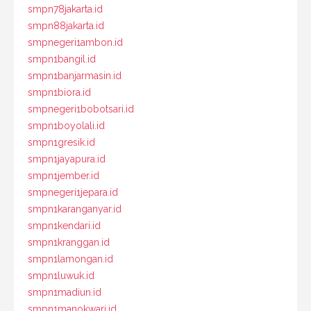
smpn78jakarta.id
smpn88jakarta.id
smpnegeri1ambon.id
smpn1bangil.id
smpn1banjarmasin.id
smpn1biora.id
smpnegeri1bobotsari.id
smpn1boyolali.id
smpn1gresik.id
smpn1jayapura.id
smpn1jember.id
smpnegeri1jepara.id
smpn1karanganyar.id
smpn1kendari.id
smpn1kranggan.id
smpn1lamongan.id
smpn1luwuk.id
smpn1madiun.id
smpn1manokwari.id