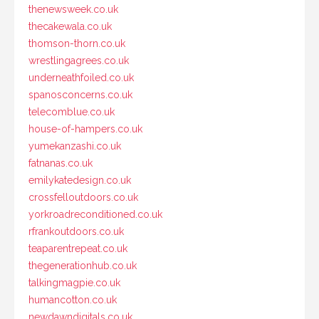
thenewsweek.co.uk
thecakewala.co.uk
thomson-thorn.co.uk
wrestlingagrees.co.uk
underneathfoiled.co.uk
spanosconcerns.co.uk
telecomblue.co.uk
house-of-hampers.co.uk
yumekanzashi.co.uk
fatnanas.co.uk
emilykatedesign.co.uk
crossfelloutdoors.co.uk
yorkroadreconditioned.co.uk
rfrankoutdoors.co.uk
teaparentrepeat.co.uk
thegenerationhub.co.uk
talkingmagpie.co.uk
humancotton.co.uk
newdawndigitals.co.uk