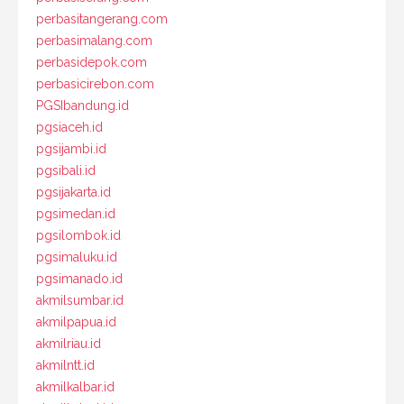
perbasitangerang.com
perbasimalang.com
perbasidepok.com
perbasicirebon.com
PGSIbandung.id
pgsiaceh.id
pgsijambi.id
pgsibali.id
pgsijakarta.id
pgsimedan.id
pgsilombok.id
pgsimaluku.id
pgsimanado.id
akmilsumbar.id
akmilpapua.id
akmilriau.id
akmilntt.id
akmilkalbar.id