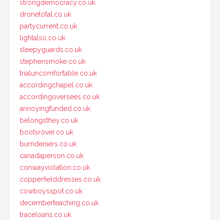
strongdemocracy.co.uk
dronetotal.co.uk
partycurrent.co.uk
lightalso.co.uk
sleepyguards.co.uk
stephensmoke.co.uk
trialuncomfortable.co.uk
accordingchapel.co.uk
accordingoversees.co.uk
annoyingfunded.co.uk
belongsthey.co.uk
bootsrover.co.uk
burndeniers.co.uk
canadaperson.co.uk
conwayviolation.co.uk
copperfielddresses.co.uk
cowboysspot.co.uk
decemberteaching.co.uk
traceloans.co.uk