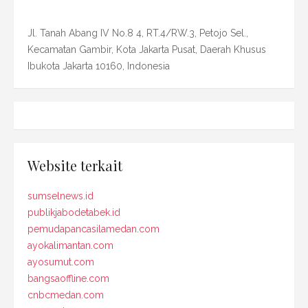
Jl. Tanah Abang IV No.8 4, RT.4/RW.3, Petojo Sel.,
Kecamatan Gambir, Kota Jakarta Pusat, Daerah Khusus
Ibukota Jakarta 10160, Indonesia
Website terkait
sumselnews.id
publikjabodetabek.id
pemudapancasilamedan.com
ayokalimantan.com
ayosumut.com
bangsaoffline.com
cnbcmedan.com