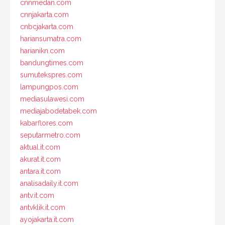
cnnmedan.com
cnnjakarta.com
cnbcjakarta.com
hariansumatra.com
harianikn.com
bandungtimes.com
sumutekspres.com
lampungpos.com
mediasulawesi.com
mediajabodetabek.com
kabarflores.com
seputarmetro.com
aktual.it.com
akurat.it.com
antara.it.com
analisadaily.it.com
antv.it.com
antvklik.it.com
ayojakarta.it.com