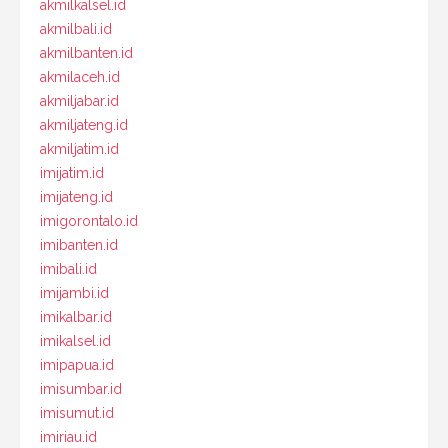
akmilkalsel.id
akmilbali.id
akmilbanten.id
akmilaceh.id
akmiljabar.id
akmiljateng.id
akmiljatim.id
imijatim.id
imijateng.id
imigorontalo.id
imibanten.id
imibali.id
imijambi.id
imikalbar.id
imikalsel.id
imipapua.id
imisumbar.id
imisumut.id
imiriau.id