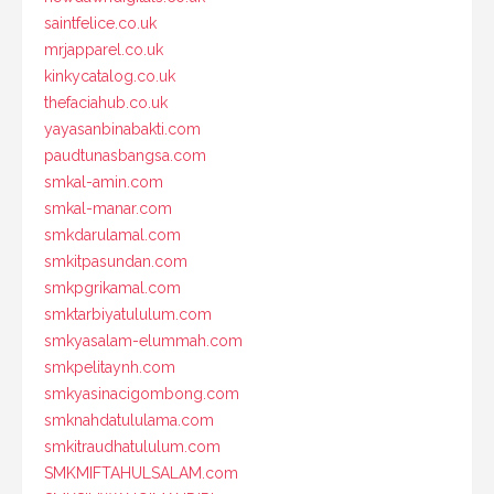
saintfelice.co.uk
mrjapparel.co.uk
kinkycatalog.co.uk
thefaciahub.co.uk
yayasanbinabakti.com
paudtunasbangsa.com
smkal-amin.com
smkal-manar.com
smkdarulamal.com
smkitpasundan.com
smkpgrikamal.com
smktarbiyatululum.com
smkyasalam-elummah.com
smkpelitaynh.com
smkyasinacigombong.com
smknahdatululama.com
smkitraudhatululum.com
SMKMIFTAHULSALAM.com