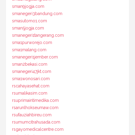
sman9jogja.com
smanegeri3bandung.com
smasutomo1.com
sman5jogja.com
smanegeri1tangerang.com
sma1purworejo.com
sma1malang.com
smanegeri1jember.com
sman2bekasi.com
smanegeri47jkt.com
sma1wonosari.com
rscahayasehat.com
rsumalikasim.com
rsuprimaintimedika.com
rsarunlhokseumaw.com
rsufauziahbireu.com
rsumumcitrahusada.com
rsgayomedicalcentre.com