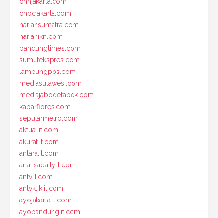
cnnjakarta.com
cnbcjakarta.com
hariansumatra.com
harianikn.com
bandungtimes.com
sumutekspres.com
lampungpos.com
mediasulawesi.com
mediajabodetabek.com
kabarflores.com
seputarmetro.com
aktual.it.com
akurat.it.com
antara.it.com
analisadaily.it.com
antv.it.com
antvklik.it.com
ayojakarta.it.com
ayobandung.it.com