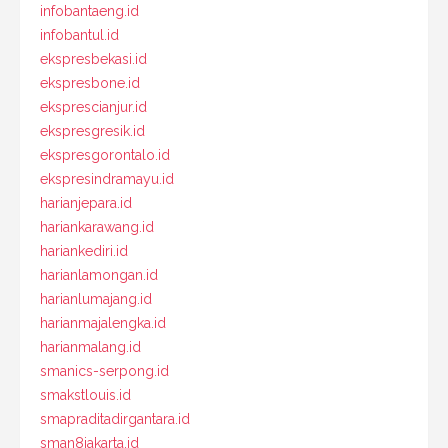
infobantaeng.id
infobantul.id
ekspresbekasi.id
ekspresbone.id
eksprescianjur.id
ekspresgresik.id
ekspresgorontalo.id
ekspresindramayu.id
harianjepara.id
hariankarawang.id
hariankediri.id
harianlamongan.id
harianlumajang.id
harianmajalengka.id
harianmalang.id
smanics-serpong.id
smakstlouis.id
smapraditadirgantara.id
sman8jakarta.id