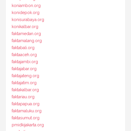
koniambon.org
konidepok.org
konisurabaya.org
konikalbar.org
faktamedan.org
faktamalang.org
faktabali.org
faktaaceh.org
faktajambi.org
faktajabar.org
faktajateng.org
faktajatim.org
faktakalbar.org
faktariau.org
faktapapua.org
faktamaluku.org
faktasumut.org
pmidkijakarta.org