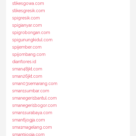
stikesgowa.com
stikesgresik.com
spigresik.com
spigianyar.com
spigrobongan.com
spigunungkidul.com
spijember.com
spijombang.com
dianflores.id
sman48jkt.com
sman26jkt.com
sman03semarang.com
sman1sumbar.com
smanegeri1bantul.com
smanegeri1bogor.com
sman1surabaya.com
sman6jogja.com
sma1magelang.com
sman9jogja.com