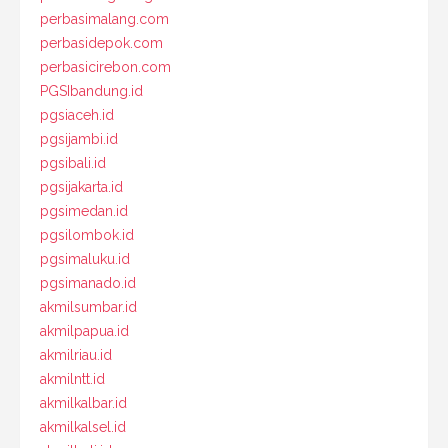
perbasimalang.com
perbasidepok.com
perbasicirebon.com
PGSIbandung.id
pgsiaceh.id
pgsijambi.id
pgsibali.id
pgsijakarta.id
pgsimedan.id
pgsilombok.id
pgsimaluku.id
pgsimanado.id
akmilsumbar.id
akmilpapua.id
akmilriau.id
akmilntt.id
akmilkalbar.id
akmilkalsel.id