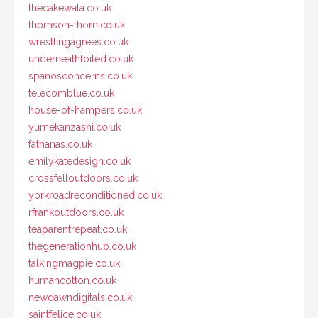
thecakewala.co.uk
thomson-thorn.co.uk
wrestlingagrees.co.uk
underneathfoiled.co.uk
spanosconcerns.co.uk
telecomblue.co.uk
house-of-hampers.co.uk
yumekanzashi.co.uk
fatnanas.co.uk
emilykatedesign.co.uk
crossfelloutdoors.co.uk
yorkroadreconditioned.co.uk
rfrankoutdoors.co.uk
teaparentrepeat.co.uk
thegenerationhub.co.uk
talkingmagpie.co.uk
humancotton.co.uk
newdawndigitals.co.uk
saintfelice.co.uk