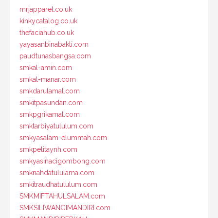
mrjapparel.co.uk
kinkycatalog.co.uk
thefaciahub.co.uk
yayasanbinabakti.com
paudtunasbangsa.com
smkal-amin.com
smkal-manar.com
smkdarulamal.com
smkitpasundan.com
smkpgrikamal.com
smktarbiyatululum.com
smkyasalam-elummah.com
smkpelitaynh.com
smkyasinacigombong.com
smknahdatululama.com
smkitraudhatululum.com
SMKMIFTAHULSALAM.com
SMKSILIWANGIMANDIRI.com