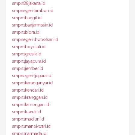
smpn88jakarta.id
smpnegeri1ambon.id
smpn1bangil.id
smpn1banjarmasin.id
smpn1biora.id
smpnegeri1bobotsari.id
smpn1boyolali.id
smpn1gresik.id
smpn1jayapura.id
smpn1jember.id
smpnegeri1jepara.id
smpn1karanganyar.id
smpn1kendari.id
smpn1kranggan.id
smpn1lamongan.id
smpn1luwuk.id
smpn1madiun.id
smpn1manokwari.id
smpn1narmada.id