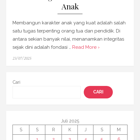
Anak
Membangun karakter anak yang kuat adalah salah
satu tugas terpenting orang tua dan pendidik. Di
antara sekian banyak nilai, menanamkan integritas
sejak dini adalah fondasi …
Read More ›
Posted
23/07/2025
on
Cari
CARI
Juli 2025
S
S
R
K
J
S
M
1
2
3
4
5
6