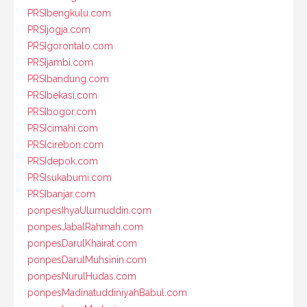
PRSIbengkulu.com
PRSIjogja.com
PRSIgorontalo.com
PRSIjambi.com
PRSIbandung.com
PRSIbekasi.com
PRSIbogor.com
PRSIcimahi.com
PRSIcirebon.com
PRSIdepok.com
PRSIsukabumi.com
PRSIbanjar.com
ponpesIhyaUlumuddin.com
ponpesJabalRahmah.com
ponpesDarulKhairat.com
ponpesDarulMuhsinin.com
ponpesNurulHudas.com
ponpesMadinatuddiniyahBabul.com