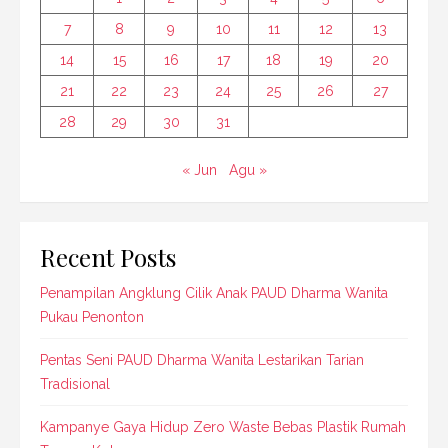
7
8
9
10
11
12
13
14
15
16
17
18
19
20
21
22
23
24
25
26
27
28
29
30
31
« Jun
Agu »
Recent Posts
Penampilan Angklung Cilik Anak PAUD Dharma Wanita
Pukau Penonton
Pentas Seni PAUD Dharma Wanita Lestarikan Tarian
Tradisional
Kampanye Gaya Hidup Zero Waste Bebas Plastik Rumah