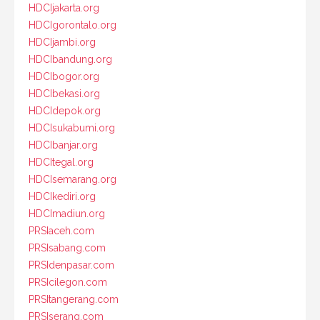
HDCIjakarta.org
HDCIgorontalo.org
HDCIjambi.org
HDCIbandung.org
HDCIbogor.org
HDCIbekasi.org
HDCIdepok.org
HDCIsukabumi.org
HDCIbanjar.org
HDCItegal.org
HDCIsemarang.org
HDCIkediri.org
HDCImadiun.org
PRSIaceh.com
PRSIsabang.com
PRSIdenpasar.com
PRSIcilegon.com
PRSItangerang.com
PRSIserang.com