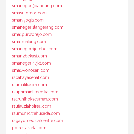
smanegeri3bandung.com
smasutomo1.com
sman5jogja.com
smanegeri1tangerang.com
sma1purworejo.com
sma1malang.com
smanegeri1jember.com
sman2bekasi.com
smanegeri47jkt.com
sma1wonosari.com
rscahayasehat.com
rsumalikasim.com
rsuprimaintimedika.com
rsarunlhokseumaw.com
rsufauziahbireu.com
rsumumcitrahusada.com
rsgayomedicalcentre.com
polresjakarta.com