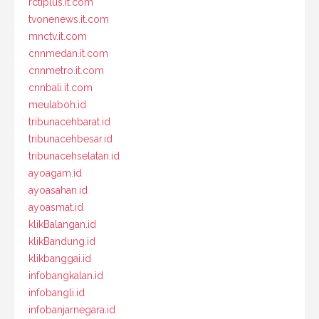
rctiplus.it.com
tvonenews.it.com
mnctv.it.com
cnnmedan.it.com
cnnmetro.it.com
cnnbali.it.com
meulaboh.id
tribunacehbarat.id
tribunacehbesar.id
tribunacehselatan.id
ayoagam.id
ayoasahan.id
ayoasmat.id
klikBalangan.id
klikBandung.id
klikbanggai.id
infobangkalan.id
infobangli.id
infobanjarnegara.id