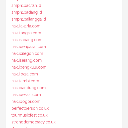
smpn1pacitan.id
smpn1padang.id
smpn1pailangga.id
haklijakarta.com
haklilangsa.com
haklisabang.com
haklidenpasar.com
haklicilegon.com
hakliserang.com
haklibengkulu.com
haklijogja.com
haklijambi.com
haklibandung.com
haklibekasi.com
haklibogor.com
perfectperson.co.uk
tourmusicfest.co.uk
strongdemocracy.co.uk