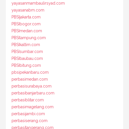
yayasanmambaulirsyad.com
yayasanabm.com
PBSIjakarta.com
PBSIbogor.com
PBSImedan.com
PBSIlampung.com
PBSIkaltim.com
PBSIsumbar.com
PBSIbaubau.com
PBSIbitung.com
pbsipekanbaru.com
perbasimedan.com
perbasisurabaya.com
perbasibanjarbaru.com
perbasiblitar.com
perbasimagelang.com
perbasijambi.com
perbasiserang.com
perbasitangerang.com