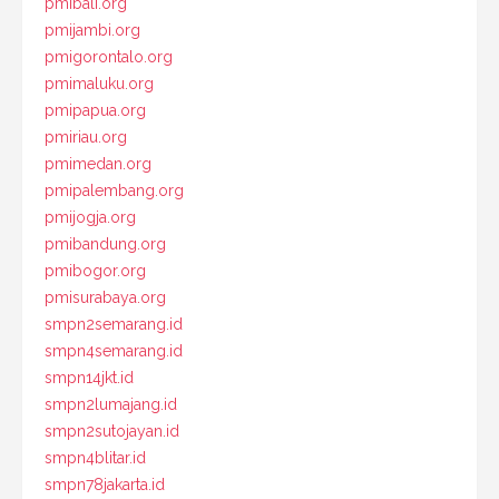
pmibali.org
pmijambi.org
pmigorontalo.org
pmimaluku.org
pmipapua.org
pmiriau.org
pmimedan.org
pmipalembang.org
pmijogja.org
pmibandung.org
pmibogor.org
pmisurabaya.org
smpn2semarang.id
smpn4semarang.id
smpn14jkt.id
smpn2lumajang.id
smpn2sutojayan.id
smpn4blitar.id
smpn78jakarta.id