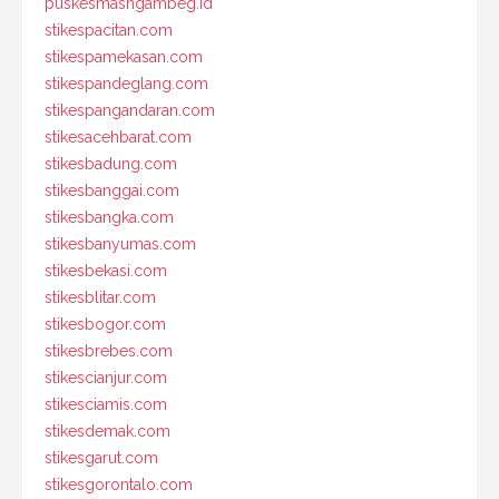
puskesmasngambeg.id
stikespacitan.com
stikespamekasan.com
stikespandeglang.com
stikespangandaran.com
stikesacehbarat.com
stikesbadung.com
stikesbanggai.com
stikesbangka.com
stikesbanyumas.com
stikesbekasi.com
stikesblitar.com
stikesbogor.com
stikesbrebes.com
stikescianjur.com
stikesciamis.com
stikesdemak.com
stikesgarut.com
stikesgorontalo.com