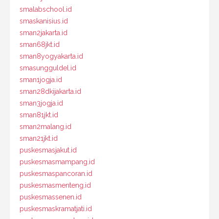
smalabschool.id
smaskanisius.id
sman2jakarta.id
sman68jkt.id
sman8yogyakarta.id
smasungguldel.id
sman1jogja.id
sman28dkijakarta.id
sman3jogja.id
sman81jkt.id
sman2malang.id
sman21jkt.id
puskesmasjakut.id
puskesmasmampang.id
puskesmaspancoran.id
puskesmasmenteng.id
puskesmassenen.id
puskesmaskramatjati.id