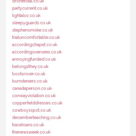
dronetotal.co.uk
partycurrent.co.uk
lightalso.co.uk
sleepyguards.co.uk
stephensmoke.co.uk
trialuncomfortable.co.uk
accordingchapel.co.uk
accordingoversees.co.uk
annoyingfunded.co.uk
belongsthey.co.uk
bootsrover.co.uk
burndeniers.co.uk
canadaperson.co.uk
conwayviolation.co.uk
copperfielddresses.co.uk
cowboysspot.co.uk
decemberteaching.co.uk
traceloans.co.uk
thenewsweek.co.uk