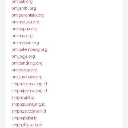
pmibali.org
pmijambi.org
pmigorontalo.org
pmimaluku.org
pmipapua.org
pmiriau.org
pmimedan.org
pmipalembang.org
pmijogja.org
pmibandung.org
pmibogor.org
pmisurabaya.org
smpn2semarang.id
smpn4semarang.id
smpn14jkt.id
smpn2lumajang.id
smpn2sutojayan.id
smpn4blitar.id
smpn78jakarta.id