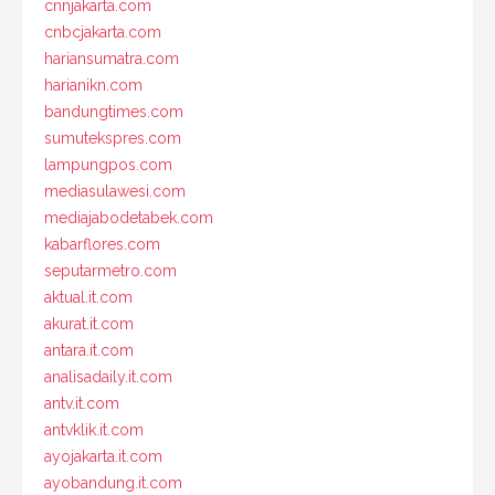
cnnjakarta.com
cnbcjakarta.com
hariansumatra.com
harianikn.com
bandungtimes.com
sumutekspres.com
lampungpos.com
mediasulawesi.com
mediajabodetabek.com
kabarflores.com
seputarmetro.com
aktual.it.com
akurat.it.com
antara.it.com
analisadaily.it.com
antv.it.com
antvklik.it.com
ayojakarta.it.com
ayobandung.it.com