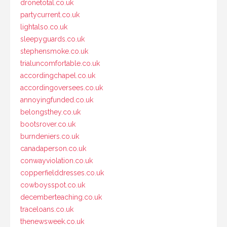
dronetotal.co.uk
partycurrent.co.uk
lightalso.co.uk
sleepyguards.co.uk
stephensmoke.co.uk
trialuncomfortable.co.uk
accordingchapel.co.uk
accordingoversees.co.uk
annoyingfunded.co.uk
belongsthey.co.uk
bootsrover.co.uk
burndeniers.co.uk
canadaperson.co.uk
conwayviolation.co.uk
copperfielddresses.co.uk
cowboysspot.co.uk
decemberteaching.co.uk
traceloans.co.uk
thenewsweek.co.uk