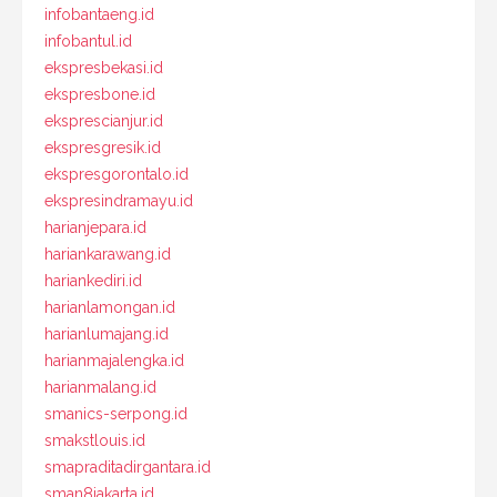
infobantaeng.id
infobantul.id
ekspresbekasi.id
ekspresbone.id
eksprescianjur.id
ekspresgresik.id
ekspresgorontalo.id
ekspresindramayu.id
harianjepara.id
hariankarawang.id
hariankediri.id
harianlamongan.id
harianlumajang.id
harianmajalengka.id
harianmalang.id
smanics-serpong.id
smakstlouis.id
smapraditadirgantara.id
sman8jakarta.id