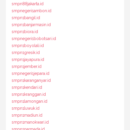
smpn88jakarta.id
smpnegeri1ambon.id
smpn1bangil.id
smpn1banjarmasin.id
smpn1biora.id
smpnegeri1bobotsari.id
smpn1boyolali.id
smpn1gresik.id
smpn1jayapura.id
smpn1jember.id
smpnegeri1jepara.id
smpn1karanganyar.id
smpn1kendari.id
smpn1kranggan.id
smpn1lamongan.id
smpn1luwuk.id
smpn1madiun.id
smpn1manokwari.id
smpn1narmada.id