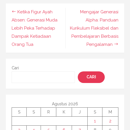
Navigasi
Ketika Figur Ayah
Mengajar Generasi
pos
Absen: Generasi Muda
Alpha: Panduan
Lebih Peka Terhadap
Kurikulum Fleksibel dan
Dampak Ketiadaan
Pembelajaran Berbasis
Orang Tua
Pengalaman
Cari
CARI
Agustus 2026
S
S
R
K
J
S
M
1
2
3
4
5
6
7
8
9