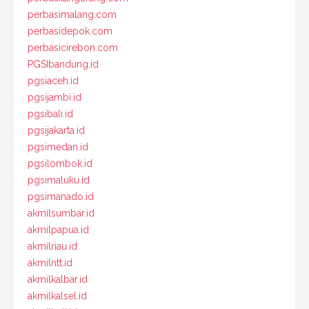
perbasimalang.com
perbasidepok.com
perbasicirebon.com
PGSIbandung.id
pgsiaceh.id
pgsijambi.id
pgsibali.id
pgsijakarta.id
pgsimedan.id
pgsilombok.id
pgsimaluku.id
pgsimanado.id
akmilsumbar.id
akmilpapua.id
akmilriau.id
akmilntt.id
akmilkalbar.id
akmilkalsel.id