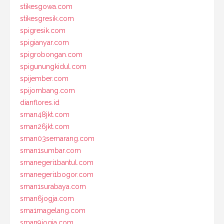
stikesgowa.com
stikesgresik.com
spigresik.com
spigianyar.com
spigrobongan.com
spigunungkidul.com
spijember.com
spijombang.com
dianflores.id
sman48jkt.com
sman26jkt.com
sman03semarang.com
sman1sumbar.com
smanegeri1bantul.com
smanegeri1bogor.com
sman1surabaya.com
sman6jogja.com
sma1magelang.com
sman9jogja.com