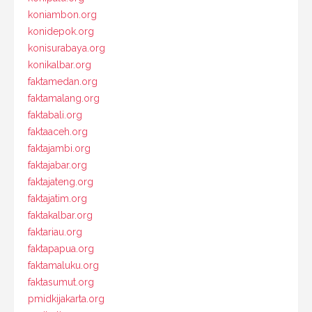
koniambon.org
konidepok.org
konisurabaya.org
konikalbar.org
faktamedan.org
faktamalang.org
faktabali.org
faktaaceh.org
faktajambi.org
faktajabar.org
faktajateng.org
faktajatim.org
faktakalbar.org
faktariau.org
faktapapua.org
faktamaluku.org
faktasumut.org
pmidkijakarta.org