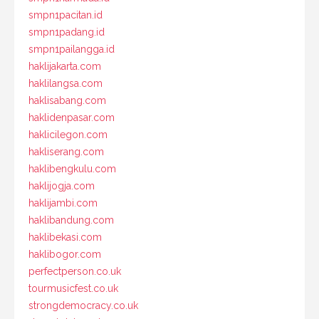
smpn1pacitan.id
smpn1padang.id
smpn1pailangga.id
haklijakarta.com
haklilangsa.com
haklisabang.com
haklidenpasar.com
haklicilegon.com
hakliserang.com
haklibengkulu.com
haklijogja.com
haklijambi.com
haklibandung.com
haklibekasi.com
haklibogor.com
perfectperson.co.uk
tourmusicfest.co.uk
strongdemocracy.co.uk