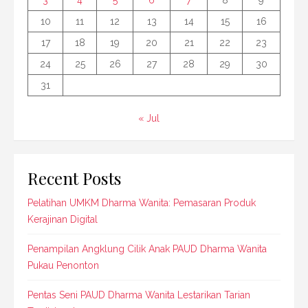
10
11
12
13
14
15
16
17
18
19
20
21
22
23
24
25
26
27
28
29
30
31
« Jul
Recent Posts
Pelatihan UMKM Dharma Wanita: Pemasaran Produk
Kerajinan Digital
Penampilan Angklung Cilik Anak PAUD Dharma Wanita
Pukau Penonton
Pentas Seni PAUD Dharma Wanita Lestarikan Tarian