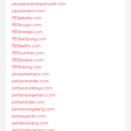
yayasanmambaulirsyad.com
yayasanabm.com
PBSIjakarta.com
PBSIbogor.com
PBSImedan.com
PBSIlampung.com
PBSIkaltim.com
PBSIsumbar.com
PBSIbaubau.com
PBSIbitung.com
pbsipekanbaru.com
perbasimedan.com
perbasisurabaya.com
perbasibanjarbaru.com
perbasiblitar.com
perbasimagelang.com
perbasijambi.com
perbasiserang.com
perbasitangerang.com