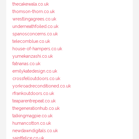
thecakewala.co.uk
thomson-thorn.co.uk
wrestlingagrees.co.uk
underneathfoiled.co.uk
spanosconcerns.co.uk
telecomblue.co.uk
house-of-hampers.co.uk
yumekanzashi.co.uk
fatnanas.co.uk
emilykatedesign.co.uk
crossfelloutdoors.co.uk
yorkroadreconditioned.co.uk
rfrankoutdoors.co.uk
teaparentrepeat.co.uk
thegenerationhub.co.uk
talkingmagpie.co.uk
humancotton.co.uk
newdawndigitals.co.uk
saintfelice.co.uk