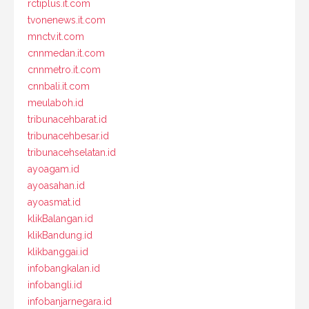
rctiplus.it.com
tvonenews.it.com
mnctv.it.com
cnnmedan.it.com
cnnmetro.it.com
cnnbali.it.com
meulaboh.id
tribunacehbarat.id
tribunacehbesar.id
tribunacehselatan.id
ayoagam.id
ayoasahan.id
ayoasmat.id
klikBalangan.id
klikBandung.id
klikbanggai.id
infobangkalan.id
infobangli.id
infobanjarnegara.id