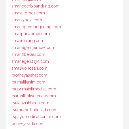
smanegeri3bandung.com
smasutomo1.com
sman5jogja.com
smanegeri1tangerang.com
sma1purworejo.com
sma1malang.com
smanegeri1jember.com
sman2bekasi.com
smanegeri47jkt.com
sma1wonosari.com
rscahayasehat.com
rsumalikasim.com
rsuprimaintimedika.com
rsarunlhokseumaw.com
rsufauziahbireu.com
rsumumcitrahusada.com
rsgayomedicalcentre.com
polresjakarta.com