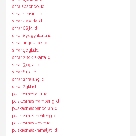
smalabschool.id
smaskanisius.id
sman2jakarta.id
sman68jkt.id
sman8yogyakarta.id
smasungguldel.id
sman1jogja.id
sman28dkijakarta.id
sman3jogja.id
sman81jkt.id
sman2malang.id
sman21jkt.id
puskesmasjakut.id
puskesmasmampang.id
puskesmaspancoran.id
puskesmasmenteng.id
puskesmassenen.id
puskesmaskramatjati.id