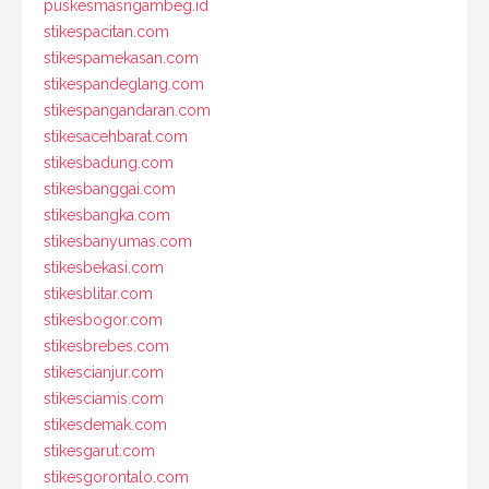
puskesmasngambeg.id
stikespacitan.com
stikespamekasan.com
stikespandeglang.com
stikespangandaran.com
stikesacehbarat.com
stikesbadung.com
stikesbanggai.com
stikesbangka.com
stikesbanyumas.com
stikesbekasi.com
stikesblitar.com
stikesbogor.com
stikesbrebes.com
stikescianjur.com
stikesciamis.com
stikesdemak.com
stikesgarut.com
stikesgorontalo.com