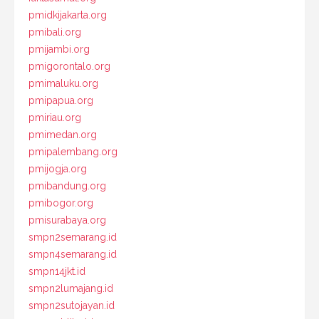
pmidkijakarta.org
pmibali.org
pmijambi.org
pmigorontalo.org
pmimaluku.org
pmipapua.org
pmiriau.org
pmimedan.org
pmipalembang.org
pmijogja.org
pmibandung.org
pmibogor.org
pmisurabaya.org
smpn2semarang.id
smpn4semarang.id
smpn14jkt.id
smpn2lumajang.id
smpn2sutojayan.id