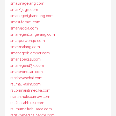
sma1magelang.com
sman9jogja.com
smanegeri3bandung.com
smasutomo1.com
sman5jogja.com
smanegeri1tangerang.com
sma1purworejo.com
sma1malang.com
smanegeri1jember.com
sman2bekasi.com
smanegeri47jkt.com
sma1wonosari.com
rscahayasehat.com
rsumalikasim.com
rsuprimaintimedika.com
rsarunlhokseumaw.com
rsufauziahbireu.com
rsumumcitrahusada.com
rsgayomedicalcentre.com