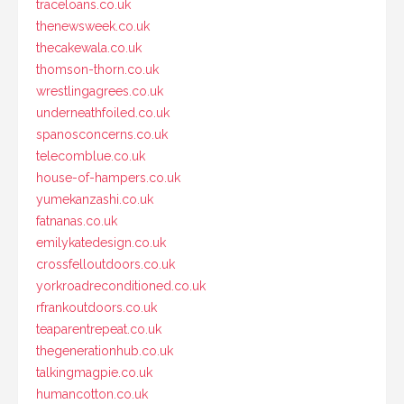
traceloans.co.uk
thenewsweek.co.uk
thecakewala.co.uk
thomson-thorn.co.uk
wrestlingagrees.co.uk
underneathfoiled.co.uk
spanosconcerns.co.uk
telecomblue.co.uk
house-of-hampers.co.uk
yumekanzashi.co.uk
fatnanas.co.uk
emilykatedesign.co.uk
crossfelloutdoors.co.uk
yorkroadreconditioned.co.uk
rfrankoutdoors.co.uk
teaparentrepeat.co.uk
thegenerationhub.co.uk
talkingmagpie.co.uk
humancotton.co.uk