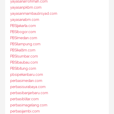
yayasanarrohmah.com
yayasanpkbm.com
yayasanmambaulirsyad.com
yayasanabm.com
PBSIjakarta.com
PBSIbogor.com
PBSImedan.com
PBSIlampung.com
PBSIkaltim.com
PBSIsumbar.com
PBSIbaubau.com
PBSIbitung.com
pbsipekanbaru.com
perbasimedan.com
perbasisurabaya.com
perbasibanjarbaru.com
perbasiblitar.com
perbasimagelang.com
perbasijambi.com