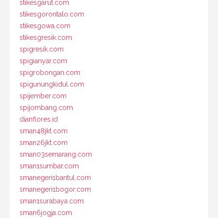
stikesgarut.com
stikesgorontalo.com
stikesgowa.com
stikesgresik.com
spigresik.com
spigianyar.com
spigrobongan.com
spigunungkidul.com
spijember.com
spijombang.com
dianflores.id
sman48jkt.com
sman26jkt.com
sman03semarang.com
sman1sumbar.com
smanegeri1bantul.com
smanegeri1bogor.com
sman1surabaya.com
sman6jogja.com