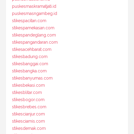
puskesmaskramatjati.id
puskesmasngambeg.id
stikespacitan.com
stikespamekasan.com
stikespandeglang.com
stikespangandaran.com
stikesacehbarat.com
stikesbadung.com
stikesbanggai.com
stikesbangka.com
stikesbanyumas.com
stikesbekasi.com
stikesblitar.com
stikesbogor.com
stikesbrebes.com
stikescianjur.com
stikesciamis.com
stikesdemak.com