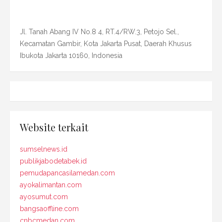
Jl. Tanah Abang IV No.8 4, RT.4/RW.3, Petojo Sel.,
Kecamatan Gambir, Kota Jakarta Pusat, Daerah Khusus
Ibukota Jakarta 10160, Indonesia
Website terkait
sumselnews.id
publikjabodetabek.id
pemudapancasilamedan.com
ayokalimantan.com
ayosumut.com
bangsaoffline.com
cnbcmedan.com