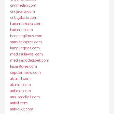
cnnmedan.com
cnnjakarta.com
cnbcjakarta.com
hariansumatra.com
harianikn.com
bandungtimes.com
sumutekspres.com
lampungpos.com
mediasulawesi.com
mediajabodetabek.com
kabarflores.com
seputarmetro.com
aktual.it.com
akurat.it.com
antara.it.com
analisadaily.it.com
antv.it.com
antvklik.it.com