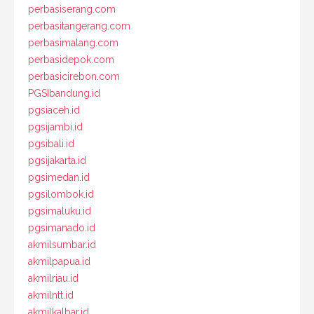
perbasiserang.com
perbasitangerang.com
perbasimalang.com
perbasidepok.com
perbasicirebon.com
PGSIbandung.id
pgsiaceh.id
pgsijambi.id
pgsibali.id
pgsijakarta.id
pgsimedan.id
pgsilombok.id
pgsimaluku.id
pgsimanado.id
akmilsumbar.id
akmilpapua.id
akmilriau.id
akmilntt.id
akmilkalbar.id