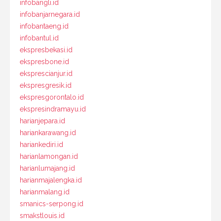
infobangli.id
infobanjarnegara.id
infobantaeng.id
infobantul.id
ekspresbekasi.id
ekspresbone.id
eksprescianjur.id
ekspresgresik.id
ekspresgorontalo.id
ekspresindramayu.id
harianjepara.id
hariankarawang.id
hariankediri.id
harianlamongan.id
harianlumajang.id
harianmajalengka.id
harianmalang.id
smanics-serpong.id
smakstlouis.id