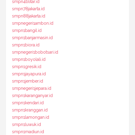
smpn4blitar.id
smpn78jakarta.id
smpn88jakarta.id
smpnegeri1ambon.id
smpn1bangil.id
smpn1banjarmasin.id
smpn1biora.id
smpnegeri1bobotsari.id
smpn1boyolali.id
smpn1gresik.id
smpn1jayapura.id
smpn1jember.id
smpnegeri1jepara.id
smpn1karanganyar.id
smpn1kendari.id
smpn1kranggan.id
smpn1lamongan.id
smpn1luwuk.id
smpn1madiun.id