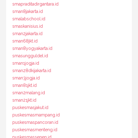
smapraditadirgantara.id
sman8jakarta.id
smalabschool.id
smaskanisius.id
sman2jakarta.id
sman68jkt.id
sman8yogyakarta.id
smasungguldel.id
sman1jogja.id
sman28dkijakarta.id
sman3jogja.id
sman81jkt.id
sman2malang.id
sman21jkt.id
puskesmasjakut.id
puskesmasmampang.id
puskesmaspancoran.id
puskesmasmenteng.id
puskesmassenen.id