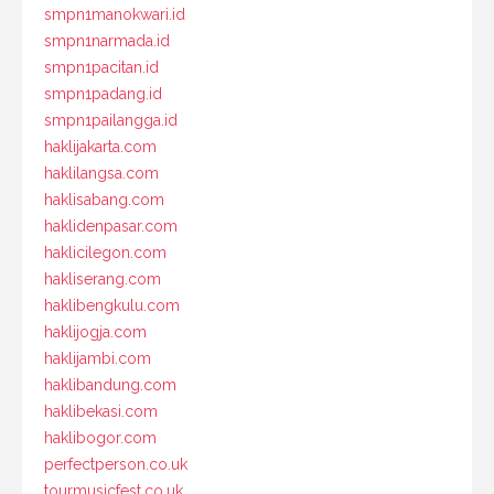
smpn1manokwari.id
smpn1narmada.id
smpn1pacitan.id
smpn1padang.id
smpn1pailangga.id
haklijakarta.com
haklilangsa.com
haklisabang.com
haklidenpasar.com
haklicilegon.com
hakliserang.com
haklibengkulu.com
haklijogja.com
haklijambi.com
haklibandung.com
haklibekasi.com
haklibogor.com
perfectperson.co.uk
tourmusicfest.co.uk