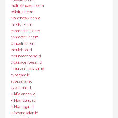
metrotvnews.it.com
rctiplus.it.com
tvonenews.it.com
mnctv.it.com
cnnmedan.it.com
cnnmetro.it.com
cnnbali.it.com
meulaboh.id
tribunacehbarat.id
tribunacehbesar.id
tribunacehselatan.id
ayoagam.id
ayoasahan.id
ayoasmat.id
klikBalangan.id
klikBandung.id
klikbanggai.id
infobangkalan.id