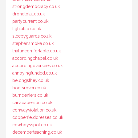
strongdemocracy.co.uk
dronetotal.co.uk
partycurrent.co.uk
lightalso.co.uk
sleepyguards.co.uk
stephensmoke.co.uk
trialuncomfortable.co.uk
accordingchapel.co.uk
accordingoversees.co.uk
annoyingfunded.co.uk
belongsthey.co.uk
bootsrover.co.uk
burndeniers.co.uk
canadaperson.co.uk
conwayviolation.co.uk
copperfielddresses.co.uk
cowboysspot.co.uk
decemberteaching.co.uk