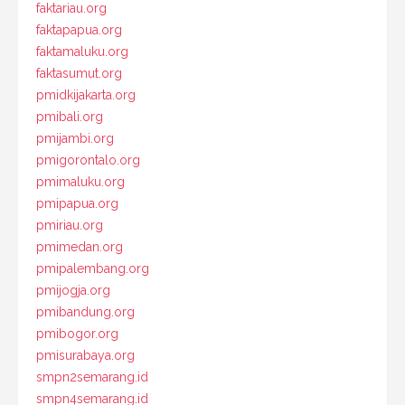
faktariau.org
faktapapua.org
faktamaluku.org
faktasumut.org
pmidkijakarta.org
pmibali.org
pmijambi.org
pmigorontalo.org
pmimaluku.org
pmipapua.org
pmiriau.org
pmimedan.org
pmipalembang.org
pmijogja.org
pmibandung.org
pmibogor.org
pmisurabaya.org
smpn2semarang.id
smpn4semarang.id