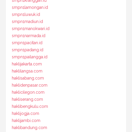
smpn1kranggan.id
smpn1lamongan.id
smpn1luwuk.id
smpn1madiun.id
smpn1manokwari.id
smpn1narmada.id
smpn1pacitan.id
smpn1padang.id
smpn1pailangga.id
haklijakarta.com
haklilangsa.com
haklisabang.com
haklidenpasar.com
haklicilegon.com
hakliserang.com
haklibengkulu.com
haklijogja.com
haklijambi.com
haklibandung.com