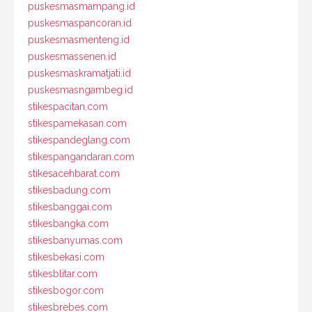
puskesmasmampang.id
puskesmaspancoran.id
puskesmasmenteng.id
puskesmassenen.id
puskesmaskramatjati.id
puskesmasngambeg.id
stikespacitan.com
stikespamekasan.com
stikespandeglang.com
stikespangandaran.com
stikesacehbarat.com
stikesbadung.com
stikesbanggai.com
stikesbangka.com
stikesbanyumas.com
stikesbekasi.com
stikesblitar.com
stikesbogor.com
stikesbrebes.com