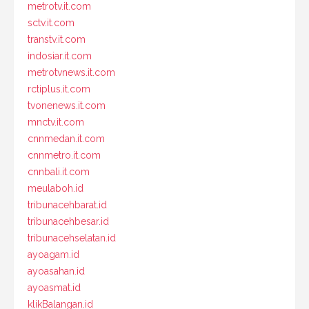
metrotv.it.com
sctv.it.com
transtv.it.com
indosiar.it.com
metrotvnews.it.com
rctiplus.it.com
tvonenews.it.com
mnctv.it.com
cnnmedan.it.com
cnnmetro.it.com
cnnbali.it.com
meulaboh.id
tribunacehbarat.id
tribunacehbesar.id
tribunacehselatan.id
ayoagam.id
ayoasahan.id
ayoasmat.id
klikBalangan.id