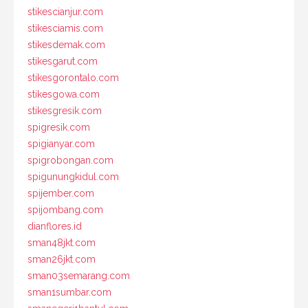
stikescianjur.com
stikesciamis.com
stikesdemak.com
stikesgarut.com
stikesgorontalo.com
stikesgowa.com
stikesgresik.com
spigresik.com
spigianyar.com
spigrobongan.com
spigunungkidul.com
spijember.com
spijombang.com
dianflores.id
sman48jkt.com
sman26jkt.com
sman03semarang.com
sman1sumbar.com