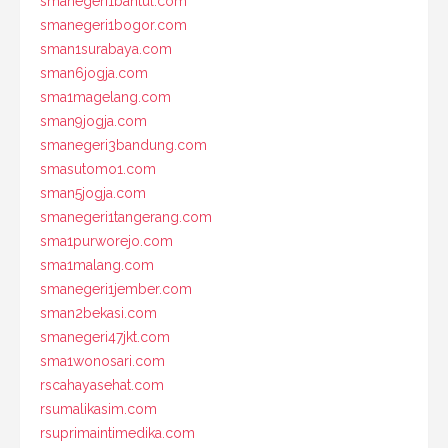
smanegeri1bantul.com
smanegeri1bogor.com
sman1surabaya.com
sman6jogja.com
sma1magelang.com
sman9jogja.com
smanegeri3bandung.com
smasutomo1.com
sman5jogja.com
smanegeri1tangerang.com
sma1purworejo.com
sma1malang.com
smanegeri1jember.com
sman2bekasi.com
smanegeri47jkt.com
sma1wonosari.com
rscahayasehat.com
rsumalikasim.com
rsuprimaintimedika.com