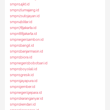
smpn14jkt.id
smpn2lumajang.id
smpn2sutojayan.id
smpn4blitar.id
smpn78jakarta.id
smpn88jakarta.id
smpnegeri1ambon.id
smpn1bangil.id
smpn1banjarmasin.id
smpn1biora.id
smpnegeri1bobotsari.id
smpn1boyolali.id
smpn1gresik.id
smpn1jayapura.id
smpn1jember.id
smpnegeri1jepara.id
smpn1karanganyar.id
smpn1kendari.id