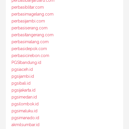
perbasibanjarbaru.com
perbasiblitar.com
perbasimagelang.com
perbasijambi.com
perbasiserang.com
perbasitangerang.com
perbasimalang.com
perbasidepok.com
perbasicirebon.com
PGSIbandung.id
pgsiaceh.id
pgsijambi.id
pgsibali.id
pgsijakarta.id
pgsimedan.id
pgsilombok.id
pgsimaluku.id
pgsimanado.id
akmilsumbar.id