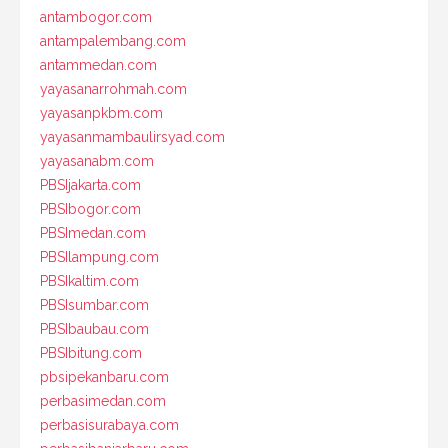
antambogor.com
antampalembang.com
antammedan.com
yayasanarrohmah.com
yayasanpkbm.com
yayasanmambaulirsyad.com
yayasanabm.com
PBSIjakarta.com
PBSIbogor.com
PBSImedan.com
PBSIlampung.com
PBSIkaltim.com
PBSIsumbar.com
PBSIbaubau.com
PBSIbitung.com
pbsipekanbaru.com
perbasimedan.com
perbasisurabaya.com