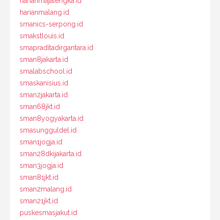
harianmajalengka.id
harianmalang.id
smanics-serpong.id
smakstlouis.id
smapraditadirgantara.id
sman8jakarta.id
smalabschool.id
smaskanisius.id
sman2jakarta.id
sman68jkt.id
sman8yogyakarta.id
smasungguldel.id
sman1jogja.id
sman28dkijakarta.id
sman3jogja.id
sman81jkt.id
sman2malang.id
sman21jkt.id
puskesmasjakut.id