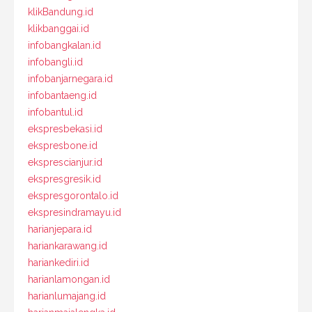
klikBandung.id
klikbanggai.id
infobangkalan.id
infobangli.id
infobanjarnegara.id
infobantaeng.id
infobantul.id
ekspresbekasi.id
ekspresbone.id
eksprescianjur.id
ekspresgresik.id
ekspresgorontalo.id
ekspresindramayu.id
harianjepara.id
hariankarawang.id
hariankediri.id
harianlamongan.id
harianlumajang.id