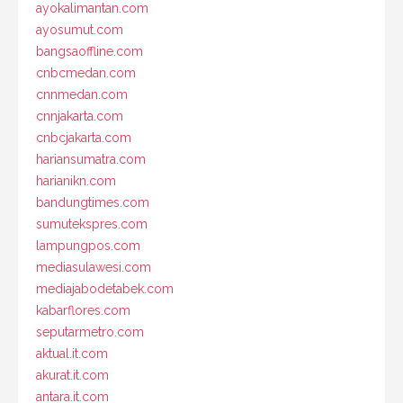
ayokalimantan.com
ayosumut.com
bangsaoffline.com
cnbcmedan.com
cnnmedan.com
cnnjakarta.com
cnbcjakarta.com
hariansumatra.com
harianikn.com
bandungtimes.com
sumutekspres.com
lampungpos.com
mediasulawesi.com
mediajabodetabek.com
kabarflores.com
seputarmetro.com
aktual.it.com
akurat.it.com
antara.it.com