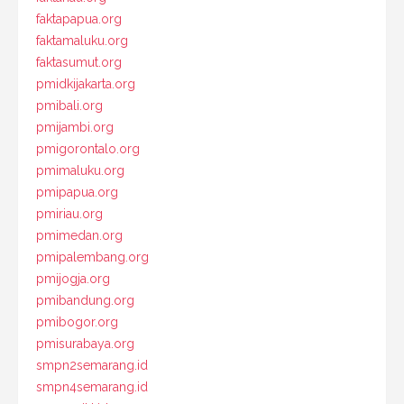
faktapapua.org
faktamaluku.org
faktasumut.org
pmidkijakarta.org
pmibali.org
pmijambi.org
pmigorontalo.org
pmimaluku.org
pmipapua.org
pmiriau.org
pmimedan.org
pmipalembang.org
pmijogja.org
pmibandung.org
pmibogor.org
pmisurabaya.org
smpn2semarang.id
smpn4semarang.id