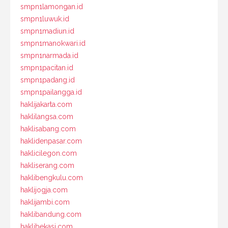
smpn1lamongan.id
smpn1luwuk.id
smpn1madiun.id
smpn1manokwari.id
smpn1narmada.id
smpn1pacitan.id
smpn1padang.id
smpn1pailangga.id
haklijakarta.com
haklilangsa.com
haklisabang.com
haklidenpasar.com
haklicilegon.com
hakliserang.com
haklibengkulu.com
haklijogja.com
haklijambi.com
haklibandung.com
haklibekasi.com