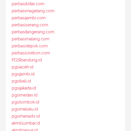
perbasiblitar.com
perbasimagelang.com
perbasijambi.com
perbasiserang.com
perbasitangerang.com
perbasimalang.com
perbasidepok.com
perbasicirebon.com
PGSIbandung.id
pgsiaceh.id
pgsijambi.id
pgsibali.id
pgsijakarta.id
pgsimedan.id
pgsilombok.id
pgsimaluku.id
pgsimanado.id
akmilsumbar.id
akmilpapua.id