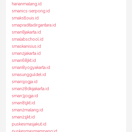
harianmalang.id
smanics-serpong.id
smakstlouis.id
smapraditadirgantara.id
sman8jakarta.id
smalabschool.id
smaskanisius.id
sman2jakarta.id
sman68jkt.id
sman8yogyakarta.id
smasungguldel.id
sman1jogja.id
sman28dkijakarta.id
sman3jogja.id
sman81jkt.id
sman2malang.id
sman21jkt.id
puskesmasjakut.id
puskesmasmampang.id