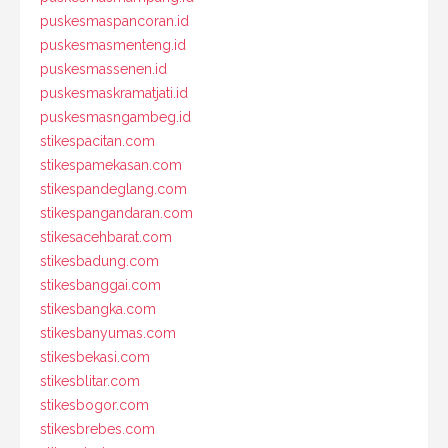
puskesmaspancoran.id
puskesmasmenteng.id
puskesmassenen.id
puskesmaskramatjati.id
puskesmasngambeg.id
stikespacitan.com
stikespamekasan.com
stikespandeglang.com
stikespangandaran.com
stikesacehbarat.com
stikesbadung.com
stikesbanggai.com
stikesbangka.com
stikesbanyumas.com
stikesbekasi.com
stikesblitar.com
stikesbogor.com
stikesbrebes.com