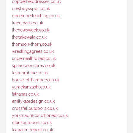
copperfielddresses.co.uk
cowboysspot.co.uk
decemberteaching.co.uk
traceloans.co.uk
thenewsweek.co.uk
thecakewala.co.uk
thomson-thorn.co.uk
wrestlingagrees.co.uk
underneathfoiled.co.uk
spanosconcerns.co.uk
telecomblue.co.uk
house-of-hampers.co.uk
yumekanzashi.co.uk
fatnanas.co.uk
emilykatedesign.co.uk
crossfelloutdoors.co.uk
yorkroadreconditioned.co.uk
rfrankoutdoors.co.uk
teaparentrepeat.co.uk