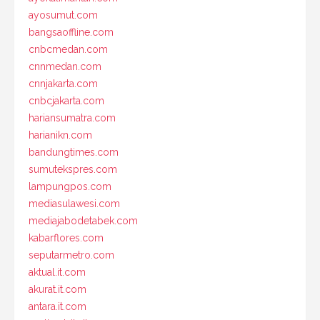
ayosumut.com
bangsaoffline.com
cnbcmedan.com
cnnmedan.com
cnnjakarta.com
cnbcjakarta.com
hariansumatra.com
harianikn.com
bandungtimes.com
sumutekspres.com
lampungpos.com
mediasulawesi.com
mediajabodetabek.com
kabarflores.com
seputarmetro.com
aktual.it.com
akurat.it.com
antara.it.com