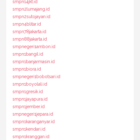
smpn14jkt.id
smpn2lumajang.id
smpn2sutojayan.id
smpn4blitar.id
smpn78jakarta.id
smpn88jakarta.id
smpnegeri1ambon.id
smpn1bangil.id
smpn1banjarmasin.id
smpn1biora.id
smpnegeri1bobotsari.id
smpn1boyolali.id
smpn1gresik.id
smpn1jayapura.id
smpn1jember.id
smpnegeri1jepara.id
smpn1karanganyar.id
smpn1kendari.id
smpn1kranggan.id