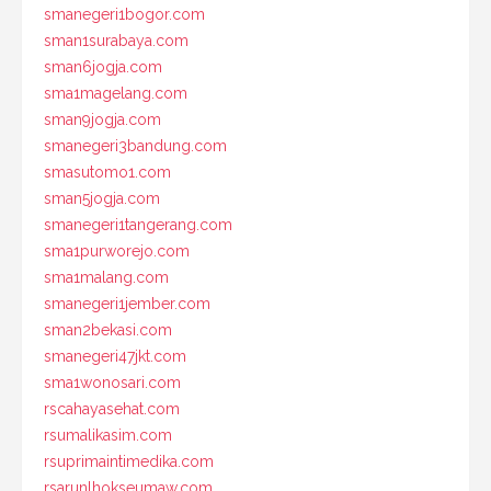
smanegeri1bogor.com
sman1surabaya.com
sman6jogja.com
sma1magelang.com
sman9jogja.com
smanegeri3bandung.com
smasutomo1.com
sman5jogja.com
smanegeri1tangerang.com
sma1purworejo.com
sma1malang.com
smanegeri1jember.com
sman2bekasi.com
smanegeri47jkt.com
sma1wonosari.com
rscahayasehat.com
rsumalikasim.com
rsuprimaintimedika.com
rsarunlhokseumaw.com