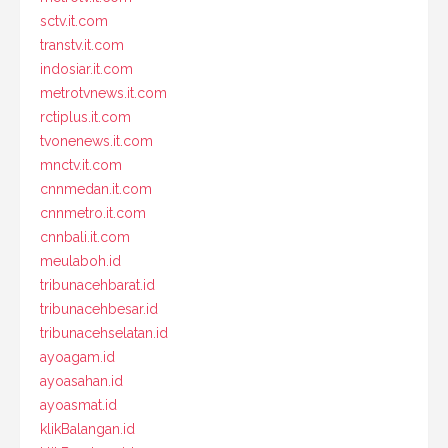
sctv.it.com
transtv.it.com
indosiar.it.com
metrotvnews.it.com
rctiplus.it.com
tvonenews.it.com
mnctv.it.com
cnnmedan.it.com
cnnmetro.it.com
cnnbali.it.com
meulaboh.id
tribunacehbarat.id
tribunacehbesar.id
tribunacehselatan.id
ayoagam.id
ayoasahan.id
ayoasmat.id
klikBalangan.id