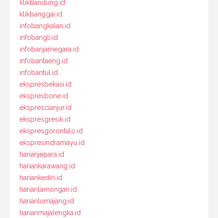
klikBandung.id
klikbanggai.id
infobangkalan.id
infobangli.id
infobanjarnegara.id
infobantaeng.id
infobantul.id
ekspresbekasi.id
ekspresbone.id
eksprescianjur.id
ekspresgresik.id
ekspresgorontalo.id
ekspresindramayu.id
harianjepara.id
hariankarawang.id
hariankediri.id
harianlamongan.id
harianlumajang.id
harianmajalengka.id