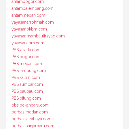
antambogor.com
antampalembang.com
antammedan.com
yayasanarrohmah.com
yayasanpkbm.com
yayasanmambaulirsyad.com
yayasanabm.com
PBSIjakarta.com
PBSIbogor.com
PBSImedan.com
PBSIlampung.com
PBSIkaltim.com
PBSIsumbar.com
PBSIbaubau.com
PBSIbitung.com
pbsipekanbaru.com
perbasimedan.com
perbasisurabaya.com
perbasibanjarbaru.com