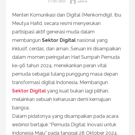
Posted
Author
17/05/2025
admin
on
Menteri Komunikasi dan Digital (Menkomdigi), Ibu
Meutya Hafid, secara resmi menyerukan
partisipasi aktif generasi muda dalam
membangun
Sektor Digital
nasional yang
inklusif, cerdas, dan aman. Seruan ini disampaikan
dalam momen peringatan Hari Sumpah Pemuda
ke-96 tahun 2024, menekankan peran vital
pemuda sebagai tulang punggung masa depan
transformasi digital Indonesia. Membangun
Sektor Digital
yang kuat bukan lagi pilihan,
melainkan sebuah keharusan demi kemajuan
bangsa.
Dalam pidatonya yang disampaikan pada acara
webinar
bertajuk “Pemuda Digital: Inovasi untuk
Indonesia Maju” pada tanggal 28 Oktober 2024,