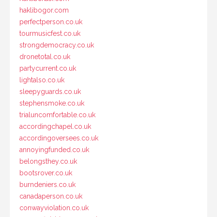
haklibogor.com
perfectperson.co.uk
tourmusicfest.co.uk
strongdemocracy.co.uk
dronetotal.co.uk
partycurrent.co.uk
lightalso.co.uk
sleepyguards.co.uk
stephensmoke.co.uk
trialuncomfortable.co.uk
accordingchapel.co.uk
accordingoversees.co.uk
annoyingfunded.co.uk
belongsthey.co.uk
bootsrover.co.uk
burndeniers.co.uk
canadaperson.co.uk
conwayviolation.co.uk