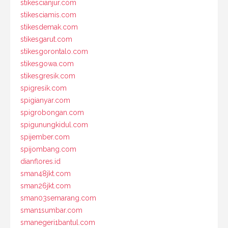
stikescianjur.com
stikesciamis.com
stikesdemak.com
stikesgarut.com
stikesgorontalo.com
stikesgowa.com
stikesgresik.com
spigresik.com
spigianyar.com
spigrobongan.com
spigunungkidul.com
spijember.com
spijombang.com
dianflores.id
sman48jkt.com
sman26jkt.com
sman03semarang.com
sman1sumbar.com
smanegeri1bantul.com