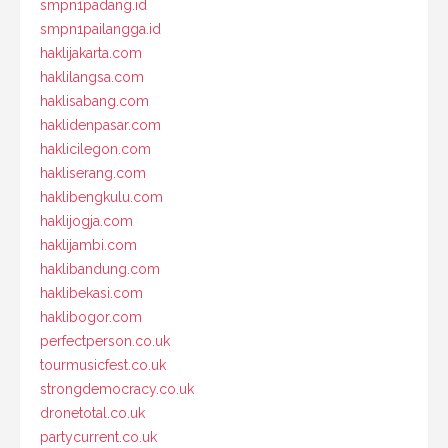
smpn1padang.id
smpn1pailangga.id
haklijakarta.com
haklilangsa.com
haklisabang.com
haklidenpasar.com
haklicilegon.com
hakliserang.com
haklibengkulu.com
haklijogja.com
haklijambi.com
haklibandung.com
haklibekasi.com
haklibogor.com
perfectperson.co.uk
tourmusicfest.co.uk
strongdemocracy.co.uk
dronetotal.co.uk
partycurrent.co.uk