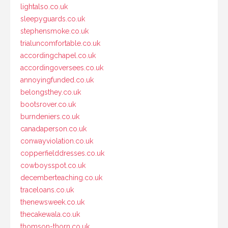
lightalso.co.uk
sleepyguards.co.uk
stephensmoke.co.uk
trialuncomfortable.co.uk
accordingchapel.co.uk
accordingoversees.co.uk
annoyingfunded.co.uk
belongsthey.co.uk
bootsrover.co.uk
burndeniers.co.uk
canadaperson.co.uk
conwayviolation.co.uk
copperfielddresses.co.uk
cowboysspot.co.uk
decemberteaching.co.uk
traceloans.co.uk
thenewsweek.co.uk
thecakewala.co.uk
thomson-thorn.co.uk