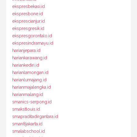
ekspresbekasi.id
ekspresbone.id
eksprescianjur.id
ekspresgresik.id
ekspresgorontalo.id
ekspresindramayu.id
harianjepara.id
hariankarawang.id
hariankediri.id
harianlamongan.id
harianlumajang.id
harianmajalengka.id
harianmalang.id
smanics-serpong.id
smakstlouis.id
smapraditadirgantara.id
sman8jakarta.id
smalabschool.id