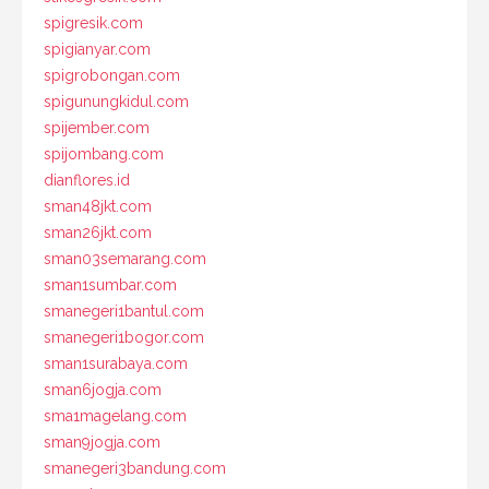
spigresik.com
spigianyar.com
spigrobongan.com
spigunungkidul.com
spijember.com
spijombang.com
dianflores.id
sman48jkt.com
sman26jkt.com
sman03semarang.com
sman1sumbar.com
smanegeri1bantul.com
smanegeri1bogor.com
sman1surabaya.com
sman6jogja.com
sma1magelang.com
sman9jogja.com
smanegeri3bandung.com