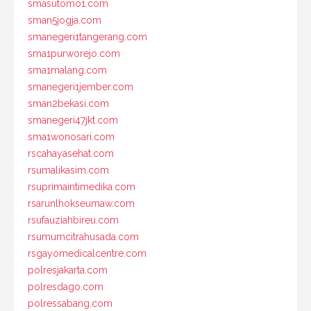
smasutomo1.com
sman5jogja.com
smanegeri1tangerang.com
sma1purworejo.com
sma1malang.com
smanegeri1jember.com
sman2bekasi.com
smanegeri47jkt.com
sma1wonosari.com
rscahayasehat.com
rsumalikasim.com
rsuprimaintimedika.com
rsarunlhokseumaw.com
rsufauziahbireu.com
rsumumcitrahusada.com
rsgayomedicalcentre.com
polresjakarta.com
polresdago.com
polressabang.com