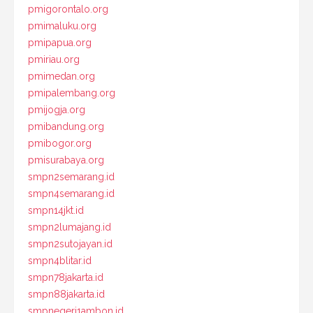
pmigorontalo.org
pmimaluku.org
pmipapua.org
pmiriau.org
pmimedan.org
pmipalembang.org
pmijogja.org
pmibandung.org
pmibogor.org
pmisurabaya.org
smpn2semarang.id
smpn4semarang.id
smpn14jkt.id
smpn2lumajang.id
smpn2sutojayan.id
smpn4blitar.id
smpn78jakarta.id
smpn88jakarta.id
smpnegeri1ambon.id