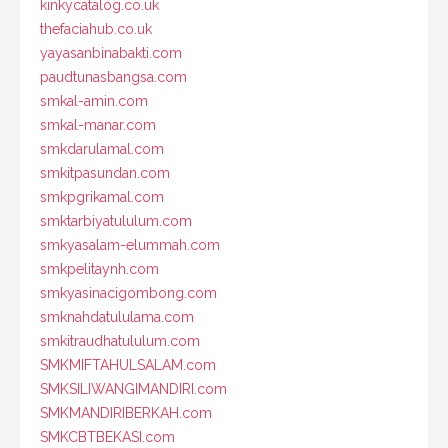
kinkycatalog.co.uk
thefaciahub.co.uk
yayasanbinabakti.com
paudtunasbangsa.com
smkal-amin.com
smkal-manar.com
smkdarulamal.com
smkitpasundan.com
smkpgrikamal.com
smktarbiyatululum.com
smkyasalam-elummah.com
smkpelitaynh.com
smkyasinacigombong.com
smknahdatululama.com
smkitraudhatululum.com
SMKMIFTAHULSALAM.com
SMKSILIWANGIMANDIRI.com
SMKMANDIRIBERKAH.com
SMKCBTBEKASI.com