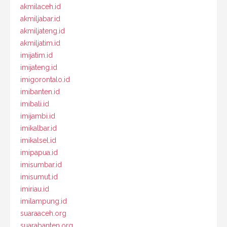
akmilaceh.id
akmiljabar.id
akmiljateng.id
akmiljatim.id
imijatim.id
imijateng.id
imigorontalo.id
imibanten.id
imibali.id
imijambi.id
imikalbar.id
imikalsel.id
imipapua.id
imisumbar.id
imisumut.id
imiriau.id
imilampung.id
suaraaceh.org
suarabanten.org