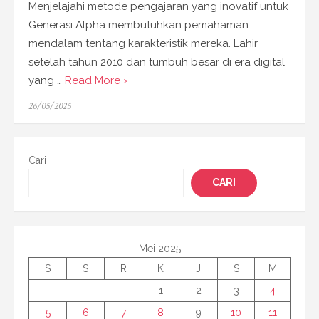
Menjelajahi metode pengajaran yang inovatif untuk
Generasi Alpha membutuhkan pemahaman
mendalam tentang karakteristik mereka. Lahir
setelah tahun 2010 dan tumbuh besar di era digital
yang …
Read More ›
Posted
26/05/2025
on
Cari
CARI
Mei 2025
S
S
R
K
J
S
M
1
2
3
4
5
6
7
8
9
10
11