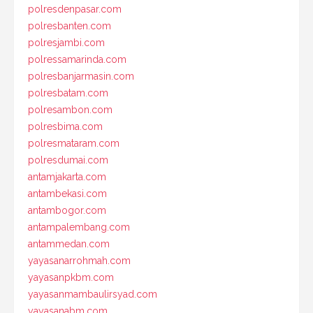
polresdenpasar.com
polresbanten.com
polresjambi.com
polressamarinda.com
polresbanjarmasin.com
polresbatam.com
polresambon.com
polresbima.com
polresmataram.com
polresdumai.com
antamjakarta.com
antambekasi.com
antambogor.com
antampalembang.com
antammedan.com
yayasanarrohmah.com
yayasanpkbm.com
yayasanmambaulirsyad.com
yayasanabm.com