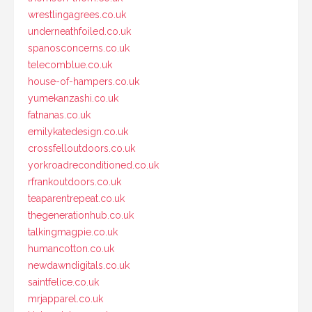
wrestlingagrees.co.uk
underneathfoiled.co.uk
spanosconcerns.co.uk
telecomblue.co.uk
house-of-hampers.co.uk
yumekanzashi.co.uk
fatnanas.co.uk
emilykatedesign.co.uk
crossfelloutdoors.co.uk
yorkroadreconditioned.co.uk
rfrankoutdoors.co.uk
teaparentrepeat.co.uk
thegenerationhub.co.uk
talkingmagpie.co.uk
humancotton.co.uk
newdawndigitals.co.uk
saintfelice.co.uk
mrjapparel.co.uk