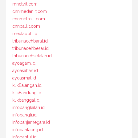
mnctv.it.com
cnnmedan.it.com
cnnmetro.it.com
cnnbali.it.com
meulaboh.id
tribunacehbarat.id
tribunacehbesar.id
tribunacehselatan.id
ayoagam.id
ayoasahan.id
ayoasmat.id
klikBalangan.id
klikBandung.id
klikbanggai.id
infobangkalan.id
infobangli.id
infobanjarnegara.id
infobantaeng.id
infobantul.id