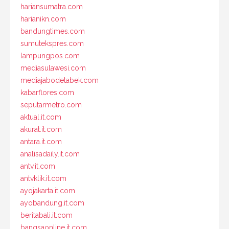
hariansumatra.com
harianikn.com
bandungtimes.com
sumutekspres.com
lampungpos.com
mediasulawesi.com
mediajabodetabek.com
kabarflores.com
seputarmetro.com
aktual.it.com
akurat.it.com
antara.it.com
analisadaily.it.com
antv.it.com
antvklik.it.com
ayojakarta.it.com
ayobandung.it.com
beritabali.it.com
bangsaonline.it.com