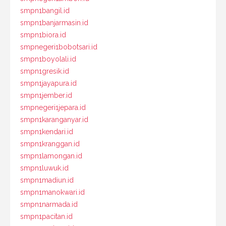
smpn1bangil.id
smpn1banjarmasin.id
smpn1biora.id
smpnegeri1bobotsari.id
smpn1boyolali.id
smpn1gresik.id
smpn1jayapura.id
smpn1jember.id
smpnegeri1jepara.id
smpn1karanganyar.id
smpn1kendari.id
smpn1kranggan.id
smpn1lamongan.id
smpn1luwuk.id
smpn1madiun.id
smpn1manokwari.id
smpn1narmada.id
smpn1pacitan.id