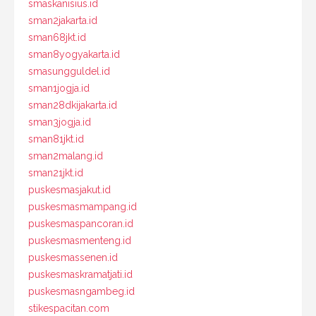
smaskanisius.id
sman2jakarta.id
sman68jkt.id
sman8yogyakarta.id
smasungguldel.id
sman1jogja.id
sman28dkijakarta.id
sman3jogja.id
sman81jkt.id
sman2malang.id
sman21jkt.id
puskesmasjakut.id
puskesmasmampang.id
puskesmaspancoran.id
puskesmasmenteng.id
puskesmassenen.id
puskesmaskramatjati.id
puskesmasngambeg.id
stikespacitan.com