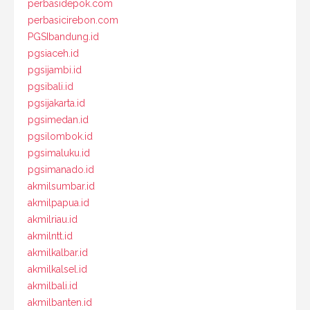
perbasidepok.com
perbasicirebon.com
PGSIbandung.id
pgsiaceh.id
pgsijambi.id
pgsibali.id
pgsijakarta.id
pgsimedan.id
pgsilombok.id
pgsimaluku.id
pgsimanado.id
akmilsumbar.id
akmilpapua.id
akmilriau.id
akmilntt.id
akmilkalbar.id
akmilkalsel.id
akmilbali.id
akmilbanten.id