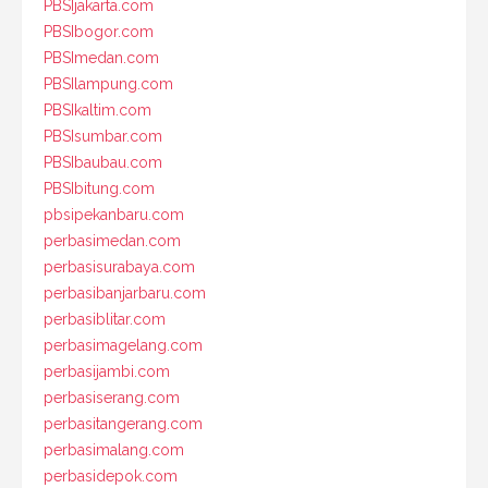
PBSIjakarta.com
PBSIbogor.com
PBSImedan.com
PBSIlampung.com
PBSIkaltim.com
PBSIsumbar.com
PBSIbaubau.com
PBSIbitung.com
pbsipekanbaru.com
perbasimedan.com
perbasisurabaya.com
perbasibanjarbaru.com
perbasiblitar.com
perbasimagelang.com
perbasijambi.com
perbasiserang.com
perbasitangerang.com
perbasimalang.com
perbasidepok.com