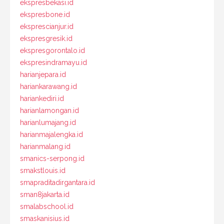
ekspresbekasi.id
ekspresbone.id
eksprescianjur.id
ekspresgresik.id
ekspresgorontalo.id
ekspresindramayu.id
harianjepara.id
hariankarawang.id
hariankediri.id
harianlamongan.id
harianlumajang.id
harianmajalengka.id
harianmalang.id
smanics-serpong.id
smakstlouis.id
smapraditadirgantara.id
sman8jakarta.id
smalabschool.id
smaskanisius.id