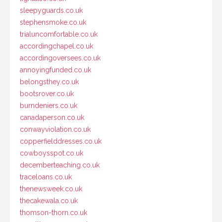
sleepyguards.co.uk
stephensmoke.co.uk
trialuncomfortable.co.uk
accordingchapel.co.uk
accordingoversees.co.uk
annoyingfunded.co.uk
belongsthey.co.uk
bootsrover.co.uk
burndeniers.co.uk
canadaperson.co.uk
conwayviolation.co.uk
copperfielddresses.co.uk
cowboysspot.co.uk
decemberteaching.co.uk
traceloans.co.uk
thenewsweek.co.uk
thecakewala.co.uk
thomson-thorn.co.uk