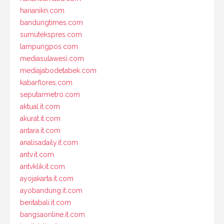
harianikn.com
bandungtimes.com
sumutekspres.com
lampungpos.com
mediasulawesi.com
mediajabodetabek.com
kabarflores.com
seputarmetro.com
aktual.it.com
akurat.it.com
antara.it.com
analisadaily.it.com
antv.it.com
antvklik.it.com
ayojakarta.it.com
ayobandung.it.com
beritabali.it.com
bangsaonline.it.com