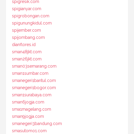
spigresik.com
spigianyar.com
spigrobongan.com
spigunungkidul.com
spijember.com
spijombang.com
dianflores.id
sman48jkt.com
sman26jkt.com
sman03semarang.com
sman1sumbar.com
smanegeri1bantul.com
smanegeri1bogor.com
sman1surabaya.com
sman6jogja.com
sma1magelang.com
sman9jogja.com
smanegeri3bandung.com
smasutomo1.com