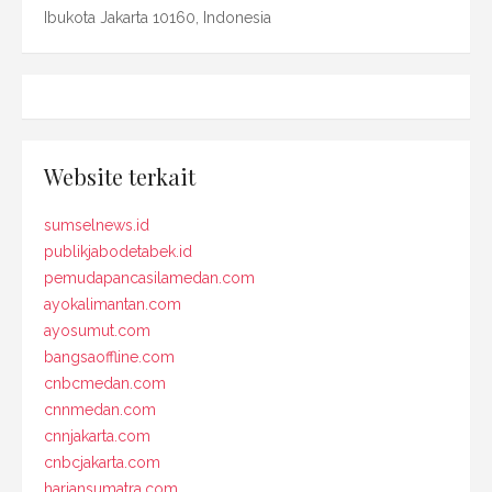
Ibukota Jakarta 10160, Indonesia
Website terkait
sumselnews.id
publikjabodetabek.id
pemudapancasilamedan.com
ayokalimantan.com
ayosumut.com
bangsaoffline.com
cnbcmedan.com
cnnmedan.com
cnnjakarta.com
cnbcjakarta.com
hariansumatra.com