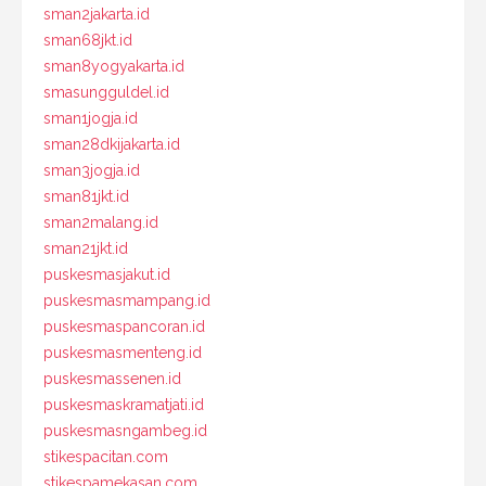
sman2jakarta.id
sman68jkt.id
sman8yogyakarta.id
smasungguldel.id
sman1jogja.id
sman28dkijakarta.id
sman3jogja.id
sman81jkt.id
sman2malang.id
sman21jkt.id
puskesmasjakut.id
puskesmasmampang.id
puskesmaspancoran.id
puskesmasmenteng.id
puskesmassenen.id
puskesmaskramatjati.id
puskesmasngambeg.id
stikespacitan.com
stikespamekasan.com