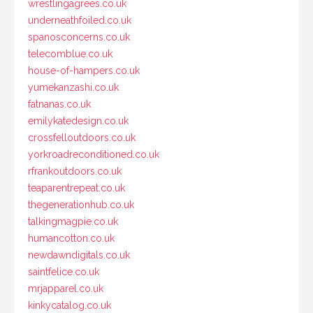
wrestlingagrees.co.uk
underneathfoiled.co.uk
spanosconcerns.co.uk
telecomblue.co.uk
house-of-hampers.co.uk
yumekanzashi.co.uk
fatnanas.co.uk
emilykatedesign.co.uk
crossfelloutdoors.co.uk
yorkroadreconditioned.co.uk
rfrankoutdoors.co.uk
teaparentrepeat.co.uk
thegenerationhub.co.uk
talkingmagpie.co.uk
humancotton.co.uk
newdawndigitals.co.uk
saintfelice.co.uk
mrjapparel.co.uk
kinkycatalog.co.uk