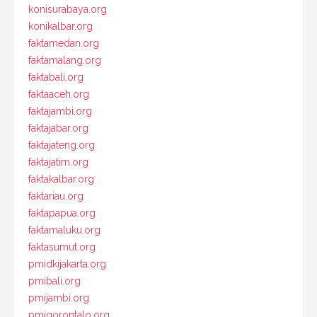
konisurabaya.org
konikalbar.org
faktamedan.org
faktamalang.org
faktabali.org
faktaaceh.org
faktajambi.org
faktajabar.org
faktajateng.org
faktajatim.org
faktakalbar.org
faktariau.org
faktapapua.org
faktamaluku.org
faktasumut.org
pmidkijakarta.org
pmibali.org
pmijambi.org
pmigorontalo.org