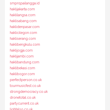
smpn1pailangga.id
haklijakarta.com
haklilangsa.com
haklisabang.com
haklidenpasar.com
haklicilegon.com
hakliserang.com
haklibengkulu.com
haklijogja.com
haklijambi.com
haklibandung.com
haklibekasi.com
haklibogor.com
perfectperson.co.uk
tourmusicfest.co.uk
strongdemocracy.co.uk
dronetotal.co.uk
partycurrent.co.uk
lightalso.co.uk