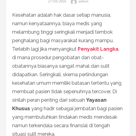
Posted
Author
27/03/2026
admin
on
Kesehatan adalah hak dasar setiap manusia,
namun kenyataannya, biaya medis yang
melambung tinggi seringkali menjadi tembok
penghalang bagi masyarakat kurang mampu.
Terlebih lagi jika menyangkut
Penyakit Langka
,
di mana prosedur pengobatan dan obat-
obatannya biasanya sangat mahal dan sulit
didapatkan. Seringkali, skema perlindungan
kesehatan umum memiliki batasan tertentu yang
membuat pasien tidak sepenuhnya tercover. Di
sinilah peran penting dari sebuah
Yayasan
Khusus
yang hadir sebagai jembatan bagi pasien
yang membutuhkan tindakan medis mendesak
namun terkendala secara finansial di tengah
situasi sulit mereka.