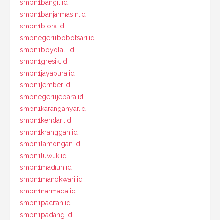
smpn1bangil.id
smpn1banjarmasin.id
smpn1biora.id
smpnegeri1bobotsari.id
smpn1boyolali.id
smpn1gresik.id
smpn1jayapura.id
smpn1jember.id
smpnegeri1jepara.id
smpn1karanganyar.id
smpn1kendari.id
smpn1kranggan.id
smpn1lamongan.id
smpn1luwuk.id
smpn1madiun.id
smpn1manokwari.id
smpn1narmada.id
smpn1pacitan.id
smpn1padang.id