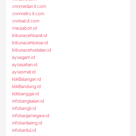
cnnmedan.it.com
cnnmetro.it.com
cnnbali.it.com
meulaboh.id
tribunacehbarat.id
tribunacehbesar.id
tribunacehselatan.id
ayoagam.id
ayoasahan.id
ayoasmat.id
klikBalangan.id
klikBandung.id
klikbanggai.id
infobangkalan.id
infobangli.id
infobanjarnegara.id
infobantaeng.id
infobantul.id