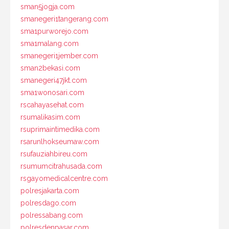
sman5jogja.com
smanegeri1tangerang.com
sma1purworejo.com
sma1malang.com
smanegeri1jember.com
sman2bekasi.com
smanegeri47jkt.com
sma1wonosari.com
rscahayasehat.com
rsumalikasim.com
rsuprimaintimedika.com
rsarunlhokseumaw.com
rsufauziahbireu.com
rsumumcitrahusada.com
rsgayomedicalcentre.com
polresjakarta.com
polresdago.com
polressabang.com
polresdenpasar.com