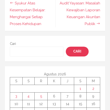
Navigasi
Syukur Atas
Audit Yayasan: Masalah
pos
Kesempatan Belajar:
Kewajiban Laporan
Menghargai Setiap
Keuangan Akuntan
Proses Kehidupan
Publik
Cari
CARI
Agustus 2026
S
S
R
K
J
S
M
1
2
3
4
5
6
7
8
9
10
11
12
13
14
15
16