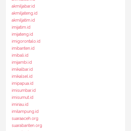
akmiljabar.id
akmiljateng.id
akmiljatim.id
imijatim.id
imijateng.id
imigorontalo.id
imibanten.id
imibali.id
imijambi.id
imikalbar.id
imikalsel.id
imipapua.id
imisumbar.id
imisumut.id
imiriau.id
imilampung.id
suaraaceh.org
suarabanten.org