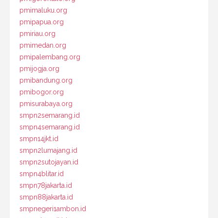
pmimaluku.org
pmipapua.org
pmiriau.org
pmimedan.org
pmipalembang.org
pmijogja.org
pmibandung.org
pmibogor.org
pmisurabaya.org
smpn2semarang.id
smpn4semarang.id
smpn14jkt.id
smpn2lumajang.id
smpn2sutojayan.id
smpn4blitar.id
smpn78jakarta.id
smpn88jakarta.id
smpnegeri1ambon.id