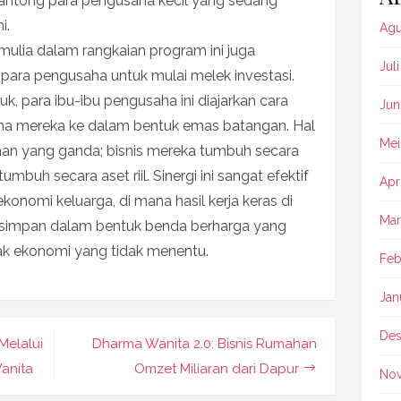
antong para pengusaha kecil yang sedang
i.
Agu
ulia dalam rangkaian program ini juga
Jul
 para pengusaha untuk mulai melek investasi.
uk, para ibu-ibu pengusaha ini diajarkan cara
Jun
 mereka ke dalam bentuk emas batangan. Hal
Mei
han yang ganda; bisnis mereka tumbuh secara
mbuh secara aset riil. Sinergi ini sangat efektif
Apr
omi keluarga, di mana hasil kerja keras di
Mar
ersimpan dalam bentuk benda berharga yang
lak ekonomi yang tidak menentu.
Feb
Jan
Des
elalui
Dharma Wanita 2.0: Bisnis Rumahan
Wanita
Omzet Miliaran dari Dapur
No