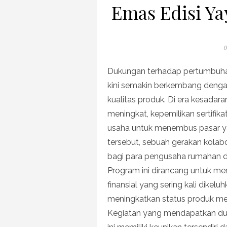
Emas Edisi Y
P
0
o
Dukungan terhadap pertumbuha
kini semakin berkembang denga
kualitas produk. Di era kesada
meningkat, kepemilikan sertifika
usaha untuk menembus pasar yan
tersebut, sebuah gerakan kolab
bagi para pengusaha rumahan
Program ini dirancang untuk me
finansial yang sering kali dikelu
meningkatkan status produk me
Kegiatan yang mendapatkan du