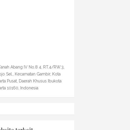
 Tanah Abang IV No.8 4, RT.4/RW.3,
ojo Sel., Kecamatan Gambir, Kota
arta Pusat, Daerah Khusus Ibukota
arta 10160, Indonesia
bsite terkait