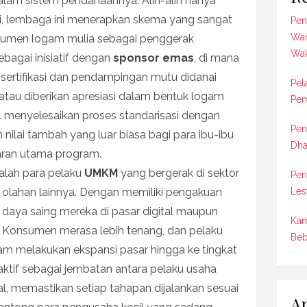
 dalam sistem pendanaannya. Alih-alih hanya
, lembaga ini menerapkan skema yang sangat
Pen
Wan
trumen logam mulia sebagai penggerak
Wak
ebagai inisiatif dengan
sponsor emas
, di mana
 sertifikasi dan pendampingan mutu didanai
Pel
atau diberikan apresiasi dalam bentuk logam
Pem
il menyelesaikan proses standarisasi dengan
Pen
 nilai tambah yang luar biasa bagi para ibu-ibu
Dha
aran utama program.
dalah para pelaku
UMKM
yang bergerak di sektor
Pen
olahan lainnya. Dengan memiliki pengakuan
Les
 daya saing mereka di pasar digital maupun
Kam
. Konsumen merasa lebih tenang, dan pelaku
Beb
lam melakukan ekspansi pasar hingga ke tingkat
aktif sebagai jembatan antara pelaku usaha
, memastikan setiap tahapan dijalankan sesuai
Ar