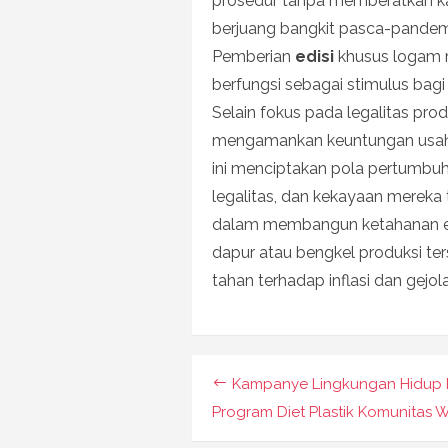
prosedur tanpa memberatkan k
berjuang bangkit pasca-pandem
Pemberian
edisi
khusus logam m
berfungsi sebagai stimulus bagi
Selain fokus pada legalitas prod
mengamankan keuntungan usaha
ini menciptakan pola pertumbu
legalitas, dan kekayaan mereka tu
dalam membangun ketahanan ekon
dapur atau bengkel produksi t
tahan terhadap inflasi dan gejo
Navigasi
Kampanye Lingkungan Hidup M
pos
Program Diet Plastik Komunitas 