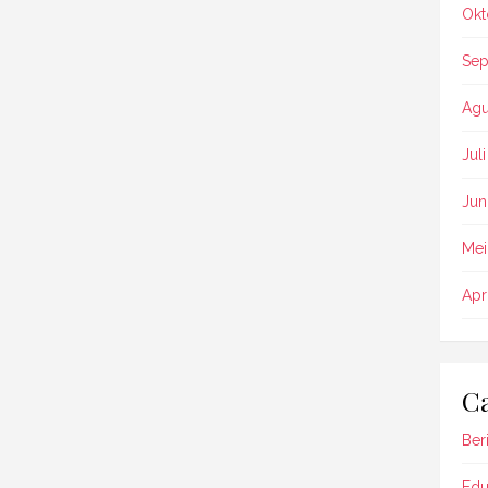
Okt
Sep
Agu
Jul
Jun
Mei
Apr
Ca
Beri
Edu