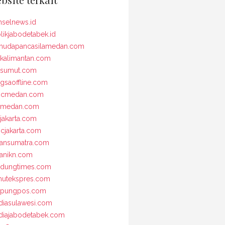
selnews.id
likjabodetabek.id
udapancasilamedan.com
kalimantan.com
osumut.com
gsaoffline.com
bcmedan.com
nmedan.com
jakarta.com
cjakarta.com
iansumatra.com
ianikn.com
dungtimes.com
utekspres.com
mpungpos.com
iasulawesi.com
iajabodetabek.com