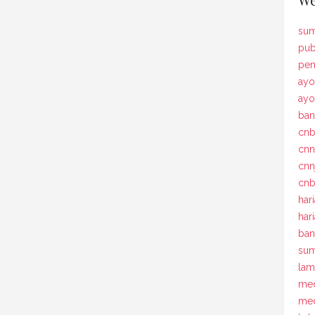
sum
pub
pem
ayo
ay
ban
cn
cn
cnn
cnb
har
har
ban
sum
la
med
med