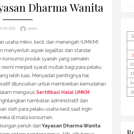
ayasan Dharma Wanita
osted
Author
1/03/2026
admin
n
S
n usaha mikro, kecil, dan menengah (UMKM)
n menyentuh aspek legalitas dan standar
3
ran konsumsi produk syariah yang semakin
1
t resmi menjadi syarat mutlak bagi para pelaku
1
g lebih luas. Menyadari pentingnya hal
2
oratif diluncurkan untuk memberikan kemudahan
 dalam mengurus
Sertifikasi Halal UMKM
.
3
nghilangkan hambatan administratif dan
hkan oleh para pelaku usaha kecil saat ingin
reka di mata konsumen.
kungan penuh dari
Yayasan Dharma Wanita
Re