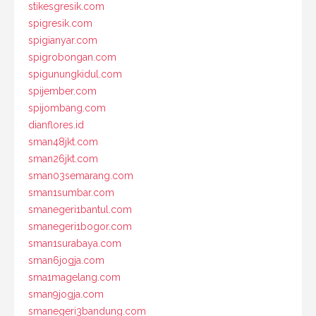
stikesgresik.com
spigresik.com
spigianyar.com
spigrobongan.com
spigunungkidul.com
spijember.com
spijombang.com
dianflores.id
sman48jkt.com
sman26jkt.com
sman03semarang.com
sman1sumbar.com
smanegeri1bantul.com
smanegeri1bogor.com
sman1surabaya.com
sman6jogja.com
sma1magelang.com
sman9jogja.com
smanegeri3bandung.com