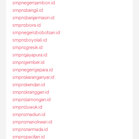
smpnegeri1ambon.id
smpn1bangil.id
smpn1banjarmasin.id
smpn1biora.id
smpnegeri1bobotsari.id
smpn1boyolali.id
smpn1gresik.id
smpn1jayapura.id
smpn1jember.id
smpnegeri1jepara.id
smpn1karanganyar.id
smpn1kendari.id
smpn1kranggan.id
smpn1lamongan.id
smpn1luwuk.id
smpn1madiun.id
smpn1manokwari.id
smpn1narmada.id
smpn1pacitan.id