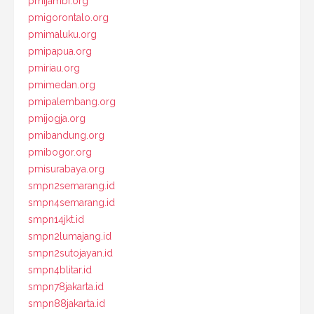
pmijambi.org
pmigorontalo.org
pmimaluku.org
pmipapua.org
pmiriau.org
pmimedan.org
pmipalembang.org
pmijogja.org
pmibandung.org
pmibogor.org
pmisurabaya.org
smpn2semarang.id
smpn4semarang.id
smpn14jkt.id
smpn2lumajang.id
smpn2sutojayan.id
smpn4blitar.id
smpn78jakarta.id
smpn88jakarta.id