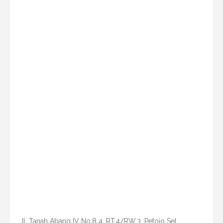
Jl. Tanah Abang IV No.8 4, RT.4/RW.3, Petojo Sel.,