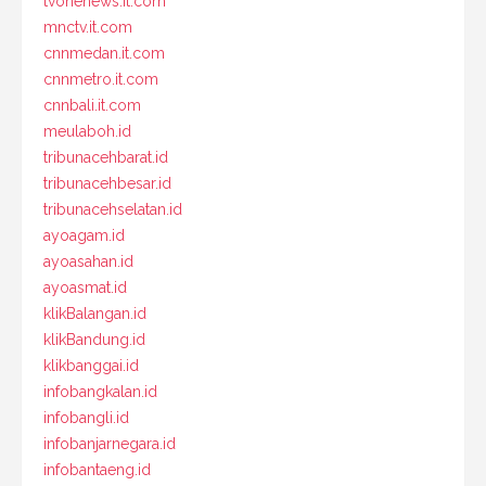
tvonenews.it.com
mnctv.it.com
cnnmedan.it.com
cnnmetro.it.com
cnnbali.it.com
meulaboh.id
tribunacehbarat.id
tribunacehbesar.id
tribunacehselatan.id
ayoagam.id
ayoasahan.id
ayoasmat.id
klikBalangan.id
klikBandung.id
klikbanggai.id
infobangkalan.id
infobangli.id
infobanjarnegara.id
infobantaeng.id