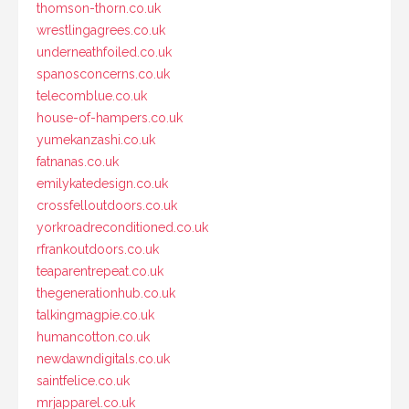
thomson-thorn.co.uk
wrestlingagrees.co.uk
underneathfoiled.co.uk
spanosconcerns.co.uk
telecomblue.co.uk
house-of-hampers.co.uk
yumekanzashi.co.uk
fatnanas.co.uk
emilykatedesign.co.uk
crossfelloutdoors.co.uk
yorkroadreconditioned.co.uk
rfrankoutdoors.co.uk
teaparentrepeat.co.uk
thegenerationhub.co.uk
talkingmagpie.co.uk
humancotton.co.uk
newdawndigitals.co.uk
saintfelice.co.uk
mrjapparel.co.uk