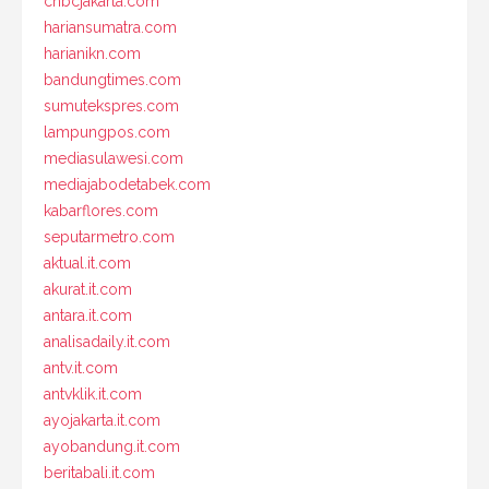
cnbcjakarta.com
hariansumatra.com
harianikn.com
bandungtimes.com
sumutekspres.com
lampungpos.com
mediasulawesi.com
mediajabodetabek.com
kabarflores.com
seputarmetro.com
aktual.it.com
akurat.it.com
antara.it.com
analisadaily.it.com
antv.it.com
antvklik.it.com
ayojakarta.it.com
ayobandung.it.com
beritabali.it.com