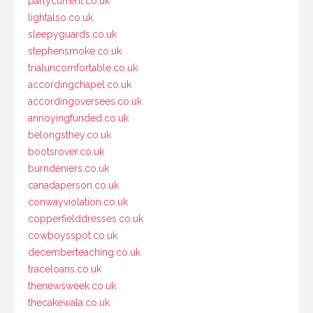
partycurrent.co.uk
lightalso.co.uk
sleepyguards.co.uk
stephensmoke.co.uk
trialuncomfortable.co.uk
accordingchapel.co.uk
accordingoversees.co.uk
annoyingfunded.co.uk
belongsthey.co.uk
bootsrover.co.uk
burndeniers.co.uk
canadaperson.co.uk
conwayviolation.co.uk
copperfielddresses.co.uk
cowboysspot.co.uk
decemberteaching.co.uk
traceloans.co.uk
thenewsweek.co.uk
thecakewala.co.uk