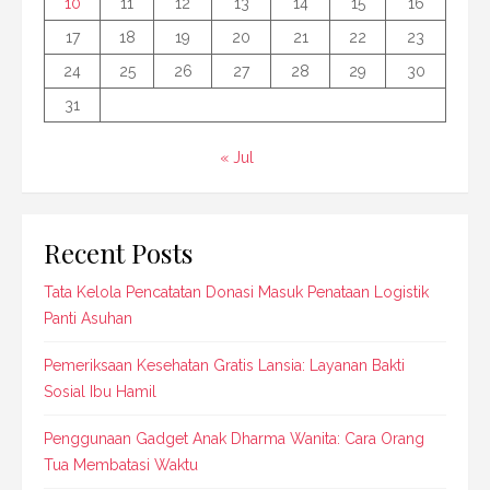
10
11
12
13
14
15
16
17
18
19
20
21
22
23
24
25
26
27
28
29
30
31
« Jul
Recent Posts
Tata Kelola Pencatatan Donasi Masuk Penataan Logistik
Panti Asuhan
Pemeriksaan Kesehatan Gratis Lansia: Layanan Bakti
Sosial Ibu Hamil
Penggunaan Gadget Anak Dharma Wanita: Cara Orang
Tua Membatasi Waktu