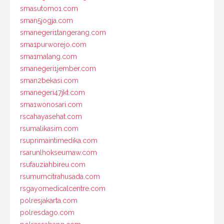
smasutomo1.com
sman5jogja.com
smanegeri1tangerang.com
sma1purworejo.com
sma1malang.com
smanegeri1jember.com
sman2bekasi.com
smanegeri47jkt.com
sma1wonosari.com
rscahayasehat.com
rsumalikasim.com
rsuprimaintimedika.com
rsarunlhokseumaw.com
rsufauziahbireu.com
rsumumcitrahusada.com
rsgayomedicalcentre.com
polresjakarta.com
polresdago.com