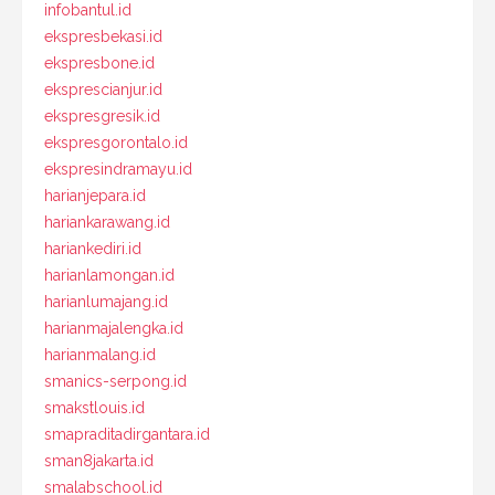
infobantul.id
ekspresbekasi.id
ekspresbone.id
eksprescianjur.id
ekspresgresik.id
ekspresgorontalo.id
ekspresindramayu.id
harianjepara.id
hariankarawang.id
hariankediri.id
harianlamongan.id
harianlumajang.id
harianmajalengka.id
harianmalang.id
smanics-serpong.id
smakstlouis.id
smapraditadirgantara.id
sman8jakarta.id
smalabschool.id