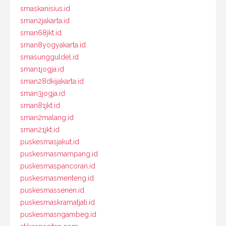
smaskanisius.id
sman2jakarta.id
sman68jkt.id
sman8yogyakarta.id
smasungguldel.id
sman1jogja.id
sman28dkijakarta.id
sman3jogja.id
sman81jkt.id
sman2malang.id
sman21jkt.id
puskesmasjakut.id
puskesmasmampang.id
puskesmaspancoran.id
puskesmasmenteng.id
puskesmassenen.id
puskesmaskramatjati.id
puskesmasngambeg.id