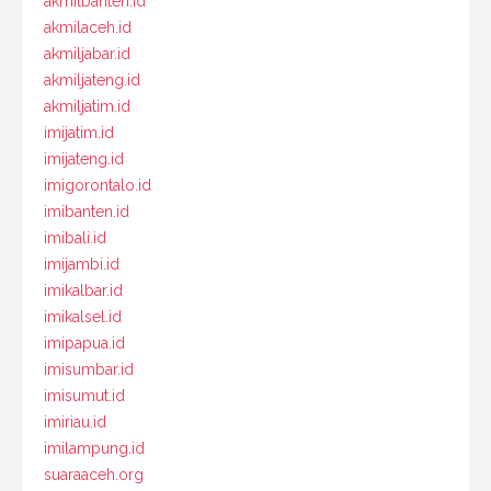
akmilbanten.id
akmilaceh.id
akmiljabar.id
akmiljateng.id
akmiljatim.id
imijatim.id
imijateng.id
imigorontalo.id
imibanten.id
imibali.id
imijambi.id
imikalbar.id
imikalsel.id
imipapua.id
imisumbar.id
imisumut.id
imiriau.id
imilampung.id
suaraaceh.org