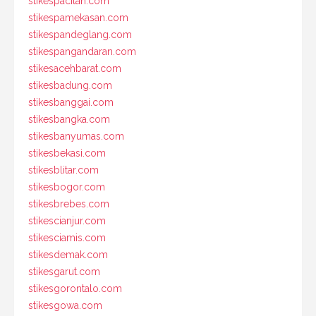
stikespacitan.com
stikespamekasan.com
stikespandeglang.com
stikespangandaran.com
stikesacehbarat.com
stikesbadung.com
stikesbanggai.com
stikesbangka.com
stikesbanyumas.com
stikesbekasi.com
stikesblitar.com
stikesbogor.com
stikesbrebes.com
stikescianjur.com
stikesciamis.com
stikesdemak.com
stikesgarut.com
stikesgorontalo.com
stikesgowa.com