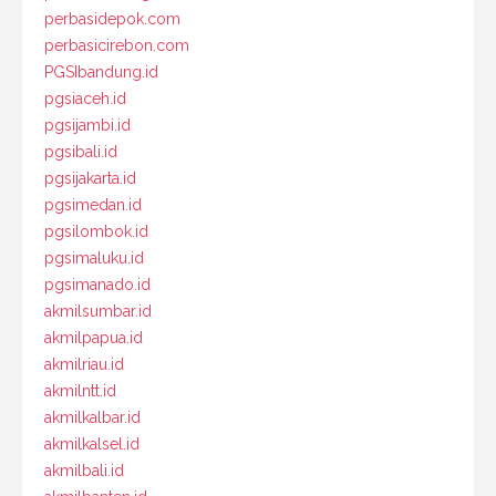
perbasidepok.com
perbasicirebon.com
PGSIbandung.id
pgsiaceh.id
pgsijambi.id
pgsibali.id
pgsijakarta.id
pgsimedan.id
pgsilombok.id
pgsimaluku.id
pgsimanado.id
akmilsumbar.id
akmilpapua.id
akmilriau.id
akmilntt.id
akmilkalbar.id
akmilkalsel.id
akmilbali.id