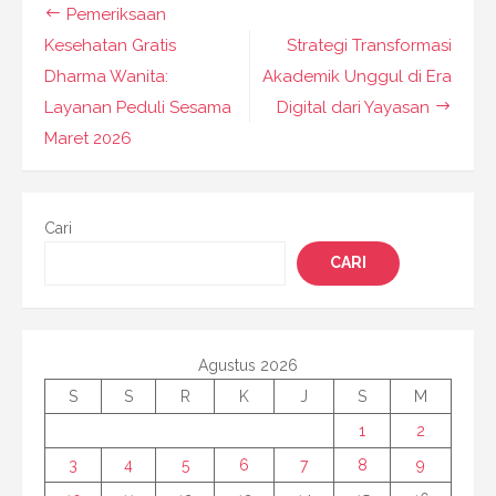
Navigasi
Pemeriksaan
pos
Kesehatan Gratis
Strategi Transformasi
Dharma Wanita:
Akademik Unggul di Era
Layanan Peduli Sesama
Digital dari Yayasan
Maret 2026
Cari
CARI
Agustus 2026
S
S
R
K
J
S
M
1
2
3
4
5
6
7
8
9