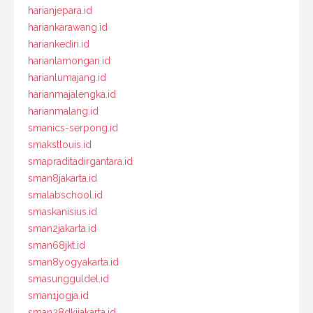
harianjepara.id
hariankarawang.id
hariankediri.id
harianlamongan.id
harianlumajang.id
harianmajalengka.id
harianmalang.id
smanics-serpong.id
smakstlouis.id
smapraditadirgantara.id
sman8jakarta.id
smalabschool.id
smaskanisius.id
sman2jakarta.id
sman68jkt.id
sman8yogyakarta.id
smasungguldel.id
sman1jogja.id
sman28dkijakarta.id