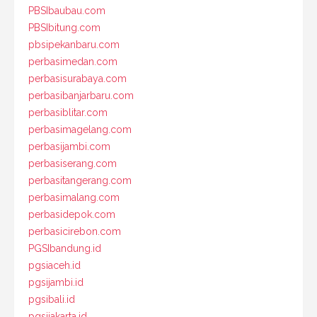
PBSIbaubau.com
PBSIbitung.com
pbsipekanbaru.com
perbasimedan.com
perbasisurabaya.com
perbasibanjarbaru.com
perbasiblitar.com
perbasimagelang.com
perbasijambi.com
perbasiserang.com
perbasitangerang.com
perbasimalang.com
perbasidepok.com
perbasicirebon.com
PGSIbandung.id
pgsiaceh.id
pgsijambi.id
pgsibali.id
pgsijakarta.id