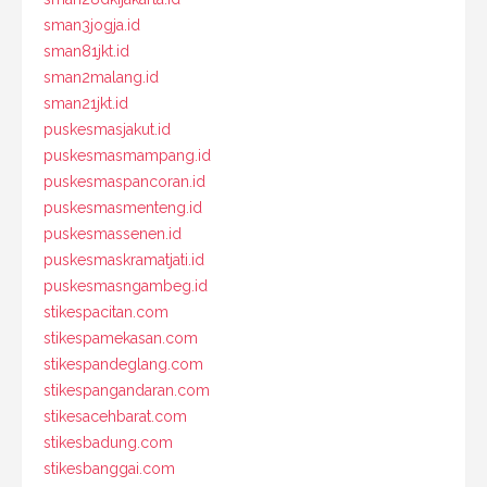
sman3jogja.id
sman81jkt.id
sman2malang.id
sman21jkt.id
puskesmasjakut.id
puskesmasmampang.id
puskesmaspancoran.id
puskesmasmenteng.id
puskesmassenen.id
puskesmaskramatjati.id
puskesmasngambeg.id
stikespacitan.com
stikespamekasan.com
stikespandeglang.com
stikespangandaran.com
stikesacehbarat.com
stikesbadung.com
stikesbanggai.com