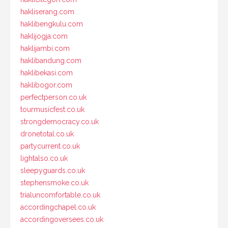
hakliserang.com
haklibengkulu.com
haklijogja.com
haklijambi.com
haklibandung.com
haklibekasi.com
haklibogor.com
perfectperson.co.uk
tourmusicfest.co.uk
strongdemocracy.co.uk
dronetotal.co.uk
partycurrent.co.uk
lightalso.co.uk
sleepyguards.co.uk
stephensmoke.co.uk
trialuncomfortable.co.uk
accordingchapel.co.uk
accordingoversees.co.uk