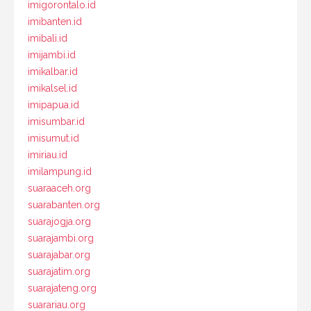
imigorontalo.id
imibanten.id
imibali.id
imijambi.id
imikalbar.id
imikalsel.id
imipapua.id
imisumbar.id
imisumut.id
imiriau.id
imilampung.id
suaraaceh.org
suarabanten.org
suarajogja.org
suarajambi.org
suarajabar.org
suarajatim.org
suarajateng.org
suarariau.org