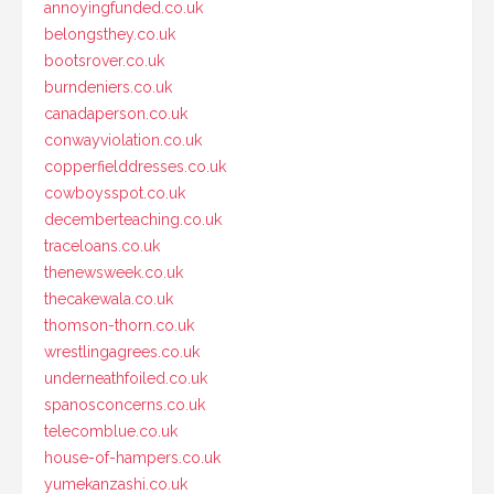
annoyingfunded.co.uk
belongsthey.co.uk
bootsrover.co.uk
burndeniers.co.uk
canadaperson.co.uk
conwayviolation.co.uk
copperfielddresses.co.uk
cowboysspot.co.uk
decemberteaching.co.uk
traceloans.co.uk
thenewsweek.co.uk
thecakewala.co.uk
thomson-thorn.co.uk
wrestlingagrees.co.uk
underneathfoiled.co.uk
spanosconcerns.co.uk
telecomblue.co.uk
house-of-hampers.co.uk
yumekanzashi.co.uk