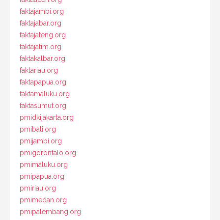
faktajambi.org
faktajabar.org
faktajateng.org
faktajatim.org
faktakalbar.org
faktariau.org
faktapapua.org
faktamaluku.org
faktasumut.org
pmidkijakarta.org
pmibali.org
pmijambi.org
pmigorontalo.org
pmimaluku.org
pmipapua.org
pmiriau.org
pmimedan.org
pmipalembang.org