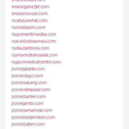
smanegeri47jkt.com
sma1wonosari.com
rscahayasehat.com
rsumalikasim.com
rsuprimaintimedika.com
rsarunlhokseumaw.com
rsufauziahbireu.com
rsumumcitrahusada.com
rsgayomedicalcentre.com
polresjakarta.com
polresdago.com
polressabang.com
polresdenpasar.com
polresbanten.com
polresjambi.com
polressamarinda.com
polresbanjarmasin.com
polresbatam.com