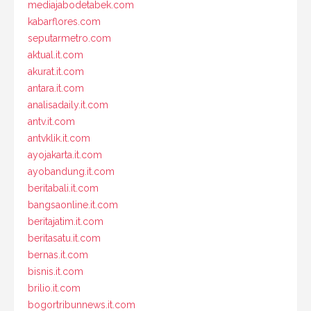
mediajabodetabek.com
kabarflores.com
seputarmetro.com
aktual.it.com
akurat.it.com
antara.it.com
analisadaily.it.com
antv.it.com
antvklik.it.com
ayojakarta.it.com
ayobandung.it.com
beritabali.it.com
bangsaonline.it.com
beritajatim.it.com
beritasatu.it.com
bernas.it.com
bisnis.it.com
brilio.it.com
bogortribunnews.it.com