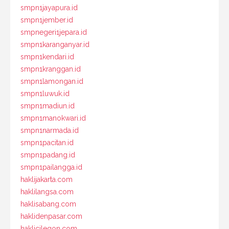
smpn1jayapura.id
smpn1jember.id
smpnegeri1jepara.id
smpn1karanganyar.id
smpn1kendari.id
smpn1kranggan.id
smpn1lamongan.id
smpn1luwuk.id
smpn1madiun.id
smpn1manokwari.id
smpn1narmada.id
smpn1pacitan.id
smpn1padang.id
smpn1pailangga.id
haklijakarta.com
haklilangsa.com
haklisabang.com
haklidenpasar.com
haklicilegon.com