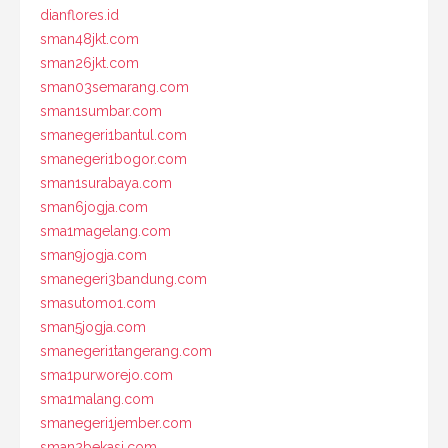
dianflores.id
sman48jkt.com
sman26jkt.com
sman03semarang.com
sman1sumbar.com
smanegeri1bantul.com
smanegeri1bogor.com
sman1surabaya.com
sman6jogja.com
sma1magelang.com
sman9jogja.com
smanegeri3bandung.com
smasutomo1.com
sman5jogja.com
smanegeri1tangerang.com
sma1purworejo.com
sma1malang.com
smanegeri1jember.com
sman2bekasi.com