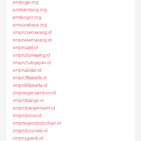
pmijogja.org
pmibandung.org
pmibogor.org
pmisurabaya.org
smpn2semarang.id
smpn4semarang.id
smpn14jkt.id
smpn2lumajang.id
smpn2sutojayan.id
smpn4blitar.id
smpn78jakarta.id
smpn88jakarta.id
smpnegeri1ambon.id
smpn1bangil.id
smpn1banjarmasin.id
smpn1biora.id
smpnegeri1bobotsari.id
smpn1boyolali.id
smpn1gresik.id