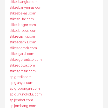
stikesbangka.com
stikesbanyumas.com
stikesbekasi.com
stikesblitar.com
stikesbogor.com
stikesbrebes.com
stikescianjur.com
stikesciamis.com
stikesdemak.com
stikesgarut.com
stikesgorontalo.com
stikesgowa.com
stikesgresik.com
spigresik.com
spigianyar.com
spigrobongan.com
spigunungkidul.com
spijember.com
spijombang.com