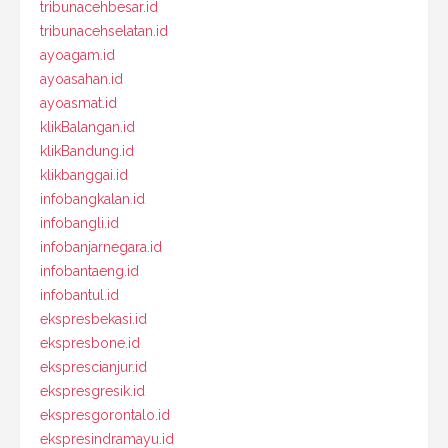
tribunacehbesar.id
tribunacehselatan.id
ayoagam.id
ayoasahan.id
ayoasmat.id
klikBalangan.id
klikBandung.id
klikbanggai.id
infobangkalan.id
infobangli.id
infobanjarnegara.id
infobantaeng.id
infobantul.id
ekspresbekasi.id
ekspresbone.id
eksprescianjur.id
ekspresgresik.id
ekspresgorontalo.id
ekspresindramayu.id