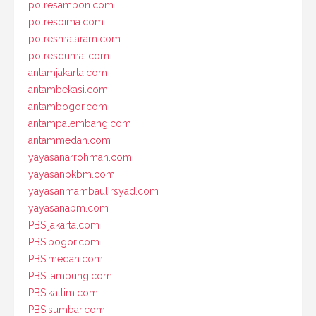
polresambon.com
polresbima.com
polresmataram.com
polresdumai.com
antamjakarta.com
antambekasi.com
antambogor.com
antampalembang.com
antammedan.com
yayasanarrohmah.com
yayasanpkbm.com
yayasanmambaulirsyad.com
yayasanabm.com
PBSIjakarta.com
PBSIbogor.com
PBSImedan.com
PBSIlampung.com
PBSIkaltim.com
PBSIsumbar.com