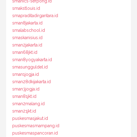
smanics-serpong.id
smakstlouis.id
smapraditadirgantara.id
sman8jakarta.id
smalabschool.id
smaskanisius.id
sman2jakarta.id
sman68jkt.id
sman8yogyakarta.id
smasungguldel.id
sman1jogja.id
sman28dkijakarta.id
sman3jogja.id
sman81jkt.id
sman2malang.id
sman21jkt.id
puskesmasjakut.id
puskesmasmampang.id
puskesmaspancoran.id