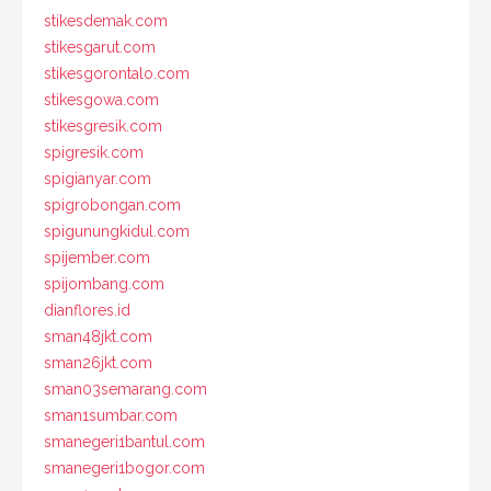
stikesdemak.com
stikesgarut.com
stikesgorontalo.com
stikesgowa.com
stikesgresik.com
spigresik.com
spigianyar.com
spigrobongan.com
spigunungkidul.com
spijember.com
spijombang.com
dianflores.id
sman48jkt.com
sman26jkt.com
sman03semarang.com
sman1sumbar.com
smanegeri1bantul.com
smanegeri1bogor.com