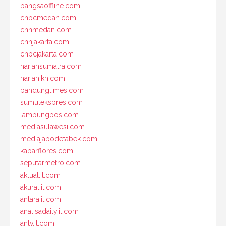
bangsaoffline.com
cnbcmedan.com
cnnmedan.com
cnnjakarta.com
cnbcjakarta.com
hariansumatra.com
harianikn.com
bandungtimes.com
sumutekspres.com
lampungpos.com
mediasulawesi.com
mediajabodetabek.com
kabarflores.com
seputarmetro.com
aktual.it.com
akurat.it.com
antara.it.com
analisadaily.it.com
antv.it.com