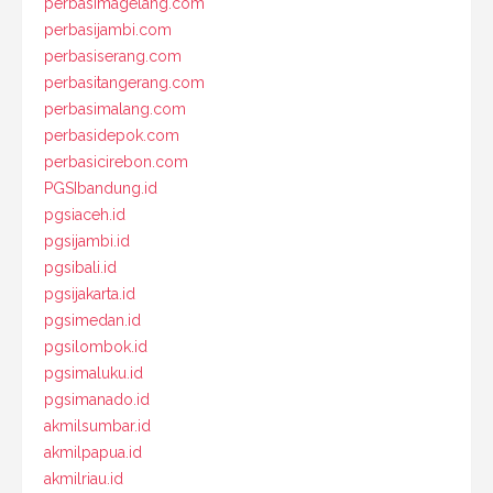
perbasimagelang.com
perbasijambi.com
perbasiserang.com
perbasitangerang.com
perbasimalang.com
perbasidepok.com
perbasicirebon.com
PGSIbandung.id
pgsiaceh.id
pgsijambi.id
pgsibali.id
pgsijakarta.id
pgsimedan.id
pgsilombok.id
pgsimaluku.id
pgsimanado.id
akmilsumbar.id
akmilpapua.id
akmilriau.id