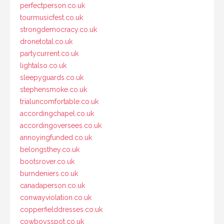
perfectperson.co.uk
tourmusicfest.co.uk
strongdemocracy.co.uk
dronetotal.co.uk
partycurrent.co.uk
lightalso.co.uk
sleepyguards.co.uk
stephensmoke.co.uk
trialuncomfortable.co.uk
accordingchapel.co.uk
accordingoversees.co.uk
annoyingfunded.co.uk
belongsthey.co.uk
bootsrover.co.uk
burndeniers.co.uk
canadaperson.co.uk
conwayviolation.co.uk
copperfielddresses.co.uk
cowboysspot.co.uk