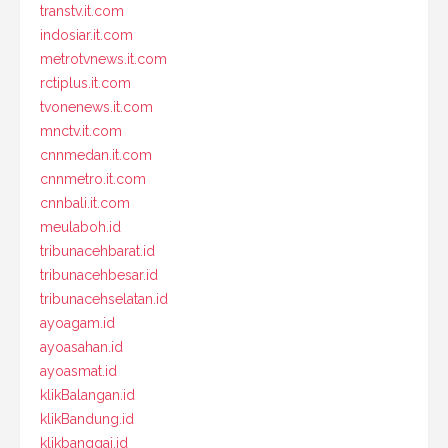
transtv.it.com
indosiar.it.com
metrotvnews.it.com
rctiplus.it.com
tvonenews.it.com
mnctv.it.com
cnnmedan.it.com
cnnmetro.it.com
cnnbali.it.com
meulaboh.id
tribunacehbarat.id
tribunacehbesar.id
tribunacehselatan.id
ayoagam.id
ayoasahan.id
ayoasmat.id
klikBalangan.id
klikBandung.id
klikbanggai.id