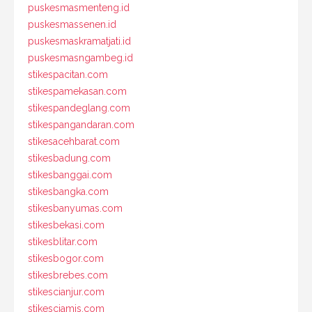
puskesmasmenteng.id
puskesmassenen.id
puskesmaskramatjati.id
puskesmasngambeg.id
stikespacitan.com
stikespamekasan.com
stikespandeglang.com
stikespangandaran.com
stikesacehbarat.com
stikesbadung.com
stikesbanggai.com
stikesbangka.com
stikesbanyumas.com
stikesbekasi.com
stikesblitar.com
stikesbogor.com
stikesbrebes.com
stikescianjur.com
stikesciamis.com