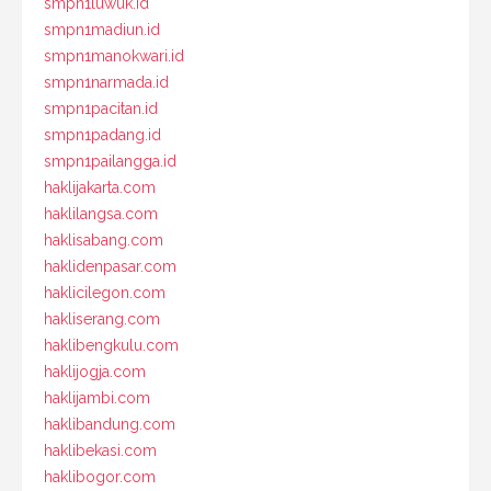
smpn1luwuk.id
smpn1madiun.id
smpn1manokwari.id
smpn1narmada.id
smpn1pacitan.id
smpn1padang.id
smpn1pailangga.id
haklijakarta.com
haklilangsa.com
haklisabang.com
haklidenpasar.com
haklicilegon.com
hakliserang.com
haklibengkulu.com
haklijogja.com
haklijambi.com
haklibandung.com
haklibekasi.com
haklibogor.com