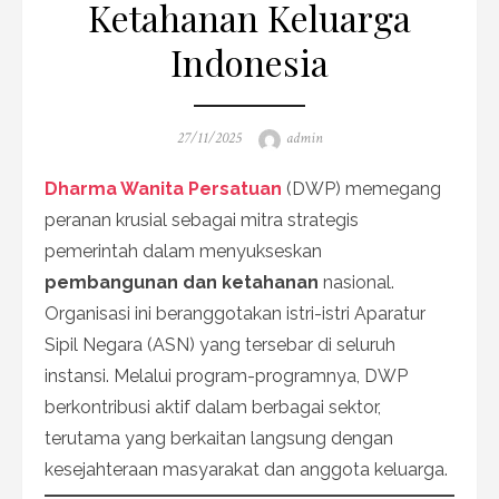
Ketahanan Keluarga
Indonesia
Posted
Author
27/11/2025
admin
on
Dharma Wanita Persatuan
(DWP) memegang
peranan krusial sebagai mitra strategis
pemerintah dalam menyukseskan
pembangunan dan ketahanan
nasional.
Organisasi ini beranggotakan istri-istri Aparatur
Sipil Negara (ASN) yang tersebar di seluruh
instansi. Melalui program-programnya, DWP
berkontribusi aktif dalam berbagai sektor,
terutama yang berkaitan langsung dengan
kesejahteraan masyarakat dan anggota keluarga.