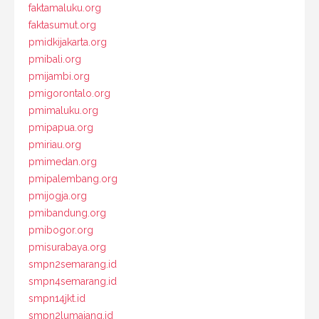
faktamaluku.org
faktasumut.org
pmidkijakarta.org
pmibali.org
pmijambi.org
pmigorontalo.org
pmimaluku.org
pmipapua.org
pmiriau.org
pmimedan.org
pmipalembang.org
pmijogja.org
pmibandung.org
pmibogor.org
pmisurabaya.org
smpn2semarang.id
smpn4semarang.id
smpn14jkt.id
smpn2lumajang.id