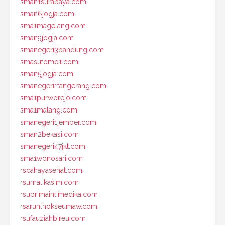
sman1surabaya.com
sman6jogja.com
sma1magelang.com
sman9jogja.com
smanegeri3bandung.com
smasutomo1.com
sman5jogja.com
smanegeri1tangerang.com
sma1purworejo.com
sma1malang.com
smanegeri1jember.com
sman2bekasi.com
smanegeri47jkt.com
sma1wonosari.com
rscahayasehat.com
rsumalikasim.com
rsuprimaintimedika.com
rsarunlhokseumaw.com
rsufauziahbireu.com