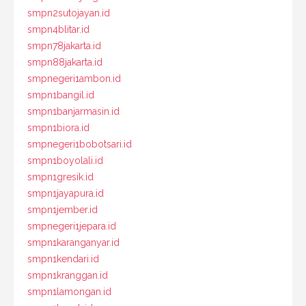
smpn2sutojayan.id
smpn4blitar.id
smpn78jakarta.id
smpn88jakarta.id
smpnegeri1ambon.id
smpn1bangil.id
smpn1banjarmasin.id
smpn1biora.id
smpnegeri1bobotsari.id
smpn1boyolali.id
smpn1gresik.id
smpn1jayapura.id
smpn1jember.id
smpnegeri1jepara.id
smpn1karanganyar.id
smpn1kendari.id
smpn1kranggan.id
smpn1lamongan.id