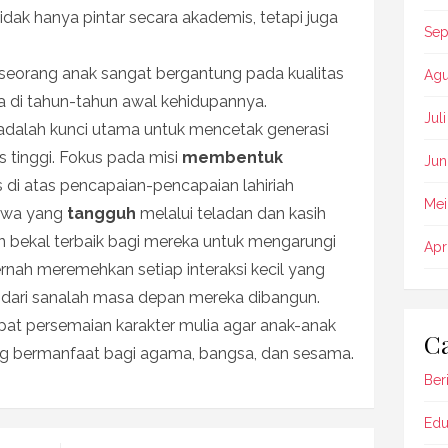
idak hanya pintar secara akademis, tetapi juga
Sep
seorang anak sangat bergantung pada kualitas
Agu
 di tahun-tahun awal kehidupannya.
Jul
adalah kunci utama untuk mencetak generasi
 tinggi. Fokus pada misi
membentuk
Jun
s di atas pencapaian-pencapaian lahiriah
Mei
iwa yang
tangguh
melalui teladan dan kasih
 bekal terbaik bagi mereka untuk mengarungi
Apr
nah meremehkan setiap interaksi kecil yang
a dari sanalah masa depan mereka dibangun.
pat persemaian karakter mulia agar anak-anak
Ca
ng bermanfaat bagi agama, bangsa, dan sesama.
Beri
Edu