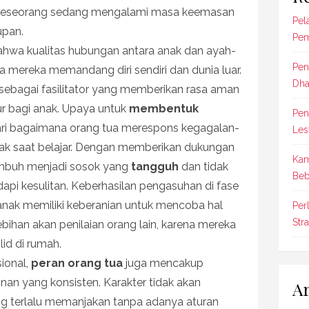
r seseorang sedang mengalami masa keemasan
Pel
upan.
Pem
bahwa kualitas hubungan antara anak dan ayah-
Pen
mereka memandang diri sendiri dan dunia luar.
Dha
h sebagai fasilitator yang memberikan rasa aman
ur bagi anak. Upaya untuk
membentuk
Pen
ari bagaimana orang tua merespons kegagalan-
Les
nak saat belajar. Dengan memberikan dukungan
Kam
umbuh menjadi sosok yang
tangguh
dan tidak
Beb
i kesulitan. Keberhasilan pengasuhan di fase
a anak memiliki keberanian untuk mencoba hal
Per
Str
ebihan akan penilaian orang lain, karena mereka
id di rumah.
ional,
peran orang tua
juga mencakup
nan yang konsisten. Karakter tidak akan
Ar
ng terlalu memanjakan tanpa adanya aturan