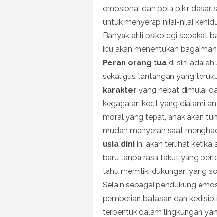
emosional dan pola pikir dasa
untuk menyerap nilai-nilai kehid
Banyak ahli psikologi sepakat 
ibu akan menentukan bagaimana 
Peran orang tua
di sini adala
sekaligus tantangan yang teruk
karakter
yang hebat dimulai d
kegagalan kecil yang dialami a
moral yang tepat, anak akan t
mudah menyerah saat menghadap
usia dini
ini akan terlihat ketik
baru tanpa rasa takut yang berl
tahu memiliki dukungan yang sol
Selain sebagai pendukung emos
pemberian batasan dan kedisipli
terbentuk dalam lingkungan ya