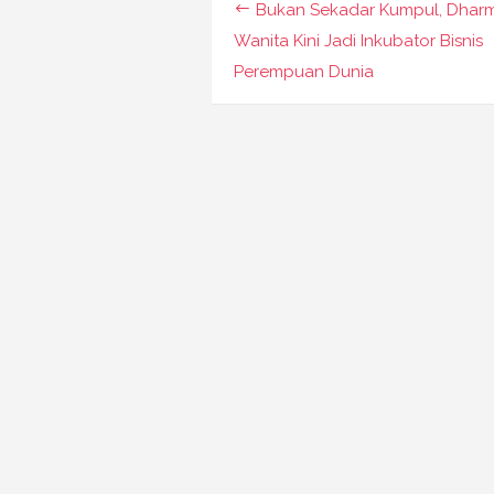
Navigasi
Bukan Sekadar Kumpul, Dhar
pos
Wanita Kini Jadi Inkubator Bisnis
Perempuan Dunia