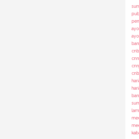
sum
pub
pem
ayo
ay
ban
cn
cn
cnn
cnb
har
har
ban
sum
la
med
med
kab