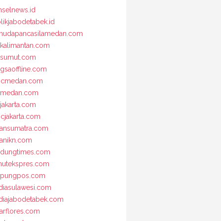
selnews.id
likjabodetabek.id
udapancasilamedan.com
kalimantan.com
osumut.com
gsaoffline.com
bcmedan.com
nmedan.com
jakarta.com
cjakarta.com
iansumatra.com
ianikn.com
dungtimes.com
utekspres.com
mpungpos.com
iasulawesi.com
iajabodetabek.com
arflores.com