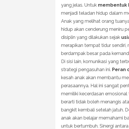
yang jelas. Untuk
membentuk k
menjadi teladan hidup dalam men
Anak yang melihat orang tuany
hidup akan cenderung meniru per
disiplin yang dilakukan sejak
usi
merapikan tempat tidur sendiri,
berdampak besar pada kemandir
Di sisi lain, komunikasi yang te
strategi pengasuhan ini.
Peran 
kesah anak akan membantu mere
perasaannya. Hal ini sangat pe
memiliki kecerdasan emosional t
berarti tidak boleh menangis 
bangkit kembali setelah jatuh.
anak akan belajar memahami b
untuk bertumbuh. Sinergi antar