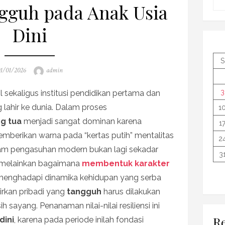
gguh pada Anak Usia
Dini
S
osted
Author
1/01/2026
admin
n
3
l sekaligus institusi pendidikan pertama dan
lahir ke dunia. Dalam proses
1
g tua
menjadi sangat dominan karena
1
mberikan warna pada “kertas putih” mentalitas
2
am pengasuhan modern bukan lagi sekadar
3
 melainkan bagaimana
membentuk karakter
enghadapi dinamika kehidupan yang serba
hirkan pribadi yang
tangguh
harus dilakukan
 sayang. Penanaman nilai-nilai resiliensi ini
Re
dini
, karena pada periode inilah fondasi