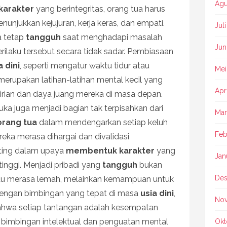
Agu
arakter
yang berintegritas, orang tua harus
unjukkan kejujuran, kerja keras, dan empati.
Jul
a tetap
tangguh
saat menghadapi masalah
Jun
ilaku tersebut secara tidak sadar. Pembiasaan
a dini
, seperti mengatur waktu tidur atau
Mei
 merupakan latihan-latihan mental kecil yang
Apr
ian dan daya juang mereka di masa depan.
rbuka juga menjadi bagian tak terpisahkan dari
Mar
orang tua
dalam mendengarkan setiap keluh
Feb
ka merasa dihargai dan divalidasi
nting dalam upaya
membentuk karakter
yang
Jan
inggi. Menjadi pribadi yang
tangguh
bukan
Des
atau merasa lemah, melainkan kemampuan untuk
 Dengan bimbingan yang tepat di masa
usia dini
,
No
ahwa setiap tantangan adalah kesempatan
a bimbingan intelektual dan penguatan mental
Okt