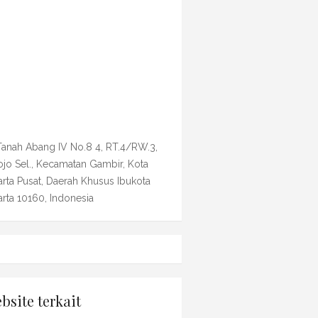
 Tanah Abang IV No.8 4, RT.4/RW.3,
ojo Sel., Kecamatan Gambir, Kota
arta Pusat, Daerah Khusus Ibukota
arta 10160, Indonesia
bsite terkait