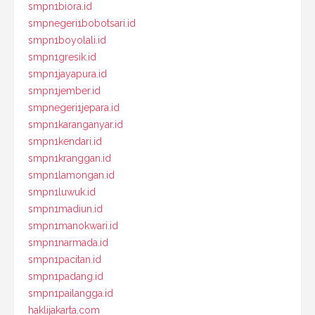
smpn1biora.id
smpnegeri1bobotsari.id
smpn1boyolali.id
smpn1gresik.id
smpn1jayapura.id
smpn1jember.id
smpnegeri1jepara.id
smpn1karanganyar.id
smpn1kendari.id
smpn1kranggan.id
smpn1lamongan.id
smpn1luwuk.id
smpn1madiun.id
smpn1manokwari.id
smpn1narmada.id
smpn1pacitan.id
smpn1padang.id
smpn1pailangga.id
haklijakarta.com