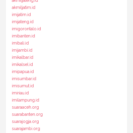
akmiljateng.id
akmiljatim.id
imijatim.id
imijateng.id
imigorontalo.id
imibanten.id
imibali.id
imijambi.id
imikalbar.id
imikalsel.id
imipapua.id
imisumbar.id
imisumut.id
imiriau.id
imilampung.id
suaraaceh.org
suarabanten.org
suarajogja.org
suarajambi.org