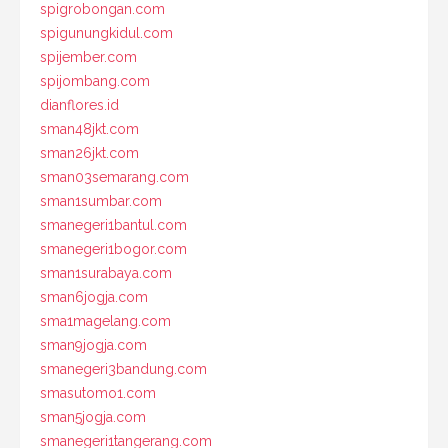
spigrobongan.com
spigunungkidul.com
spijember.com
spijombang.com
dianflores.id
sman48jkt.com
sman26jkt.com
sman03semarang.com
sman1sumbar.com
smanegeri1bantul.com
smanegeri1bogor.com
sman1surabaya.com
sman6jogja.com
sma1magelang.com
sman9jogja.com
smanegeri3bandung.com
smasutomo1.com
sman5jogja.com
smanegeri1tangerang.com