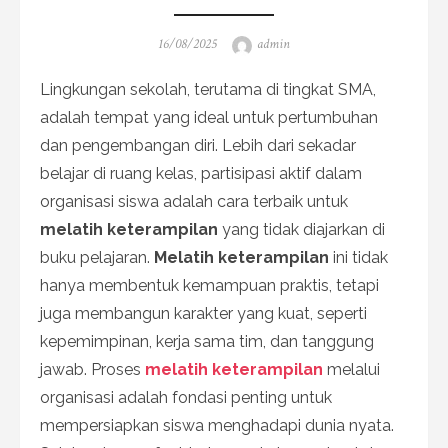
Posted
Author
16/08/2025
admin
on
Lingkungan sekolah, terutama di tingkat SMA,
adalah tempat yang ideal untuk pertumbuhan
dan pengembangan diri. Lebih dari sekadar
belajar di ruang kelas, partisipasi aktif dalam
organisasi siswa adalah cara terbaik untuk
melatih keterampilan
yang tidak diajarkan di
buku pelajaran.
Melatih keterampilan
ini tidak
hanya membentuk kemampuan praktis, tetapi
juga membangun karakter yang kuat, seperti
kepemimpinan, kerja sama tim, dan tanggung
jawab. Proses
melatih keterampilan
melalui
organisasi adalah fondasi penting untuk
mempersiapkan siswa menghadapi dunia nyata.