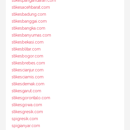
stikespangandaran.com
stikesacehbarat.com
stikesbadung.com
stikesbanggai.com
stikesbangka.com
stikesbanyumas.com
stikesbekasi.com
stikesblitar.com
stikesbogor.com
stikesbrebes.com
stikescianjur.com
stikesciamis.com
stikesdemak.com
stikesgarut.com
stikesgorontalo.com
stikesgowa.com
stikesgresik.com
spigresik.com
spigianyar.com