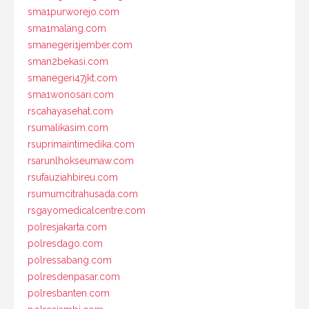
sma1purworejo.com
sma1malang.com
smanegeri1jember.com
sman2bekasi.com
smanegeri47jkt.com
sma1wonosari.com
rscahayasehat.com
rsumalikasim.com
rsuprimaintimedika.com
rsarunlhokseumaw.com
rsufauziahbireu.com
rsumumcitrahusada.com
rsgayomedicalcentre.com
polresjakarta.com
polresdago.com
polressabang.com
polresdenpasar.com
polresbanten.com