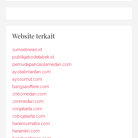
Website terkait
sumselnews.id
publikjabodetabek.id
pemudapancasilamedan.com
ayokalimantan.com
ayosumut.com
bangsaoffline.com
cnbcmedan.com
cnnmedan.com
cnnjakarta.com
cnbcjakarta.com
hariansumatra.com
harianikn.com