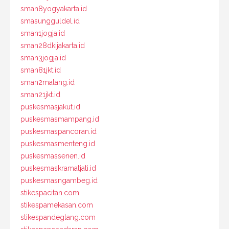
sman8yogyakarta.id
smasungguldel.id
sman1jogja.id
sman28dkijakarta.id
sman3jogja.id
sman81jkt.id
sman2malang.id
sman21jkt.id
puskesmasjakut.id
puskesmasmampang.id
puskesmaspancoran.id
puskesmasmenteng.id
puskesmassenen.id
puskesmaskramatjati.id
puskesmasngambeg.id
stikespacitan.com
stikespamekasan.com
stikespandeglang.com