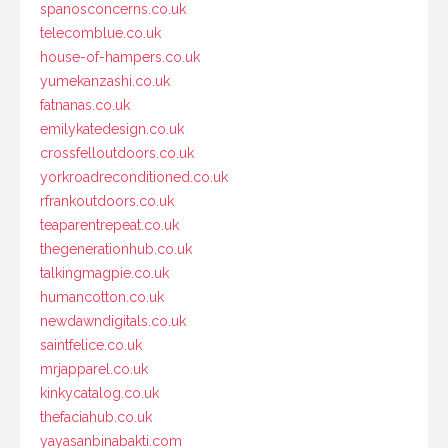
spanosconcerns.co.uk
telecomblue.co.uk
house-of-hampers.co.uk
yumekanzashi.co.uk
fatnanas.co.uk
emilykatedesign.co.uk
crossfelloutdoors.co.uk
yorkroadreconditioned.co.uk
rfrankoutdoors.co.uk
teaparentrepeat.co.uk
thegenerationhub.co.uk
talkingmagpie.co.uk
humancotton.co.uk
newdawndigitals.co.uk
saintfelice.co.uk
mrjapparel.co.uk
kinkycatalog.co.uk
thefaciahub.co.uk
yayasanbinabakti.com