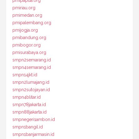
pmipapua.org
pmiriau.org
pmimedan.org
pmipalembang.org
pmijogja.org
pmibandung.org
pmibogor.org
pmisurabaya.org
smpn2semarang.id
smpn4semarang.id
smpn14jkt.id
smpn2lumajang.id
smpn2sutojayan.id
smpn4blitar.id
smpn78jakarta.id
smpn88jakarta.id
smpnegeri1ambon.id
smpn1bangil.id
smpn1banjarmasin.id