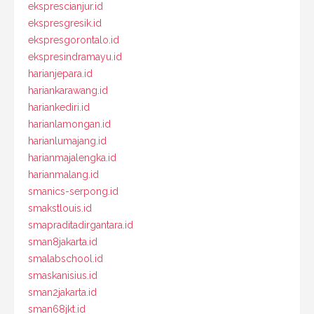
eksprescianjur.id
ekspresgresik.id
ekspresgorontalo.id
ekspresindramayu.id
harianjepara.id
hariankarawang.id
hariankediri.id
harianlamongan.id
harianlumajang.id
harianmajalengka.id
harianmalang.id
smanics-serpong.id
smakstlouis.id
smapraditadirgantara.id
sman8jakarta.id
smalabschool.id
smaskanisius.id
sman2jakarta.id
sman68jkt.id