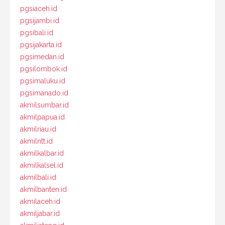
pgsiaceh.id
pgsijambi.id
pgsibali.id
pgsijakarta.id
pgsimedan.id
pgsilombok.id
pgsimaluku.id
pgsimanado.id
akmilsumbar.id
akmilpapua.id
akmilriau.id
akmilntt.id
akmilkalbar.id
akmilkalsel.id
akmilbali.id
akmilbanten.id
akmilaceh.id
akmiljabar.id