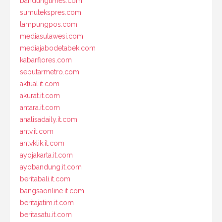
bandungtimes.com
sumutekspres.com
lampungpos.com
mediasulawesi.com
mediajabodetabek.com
kabarflores.com
seputarmetro.com
aktual.it.com
akurat.it.com
antara.it.com
analisadaily.it.com
antv.it.com
antvklik.it.com
ayojakarta.it.com
ayobandung.it.com
beritabali.it.com
bangsaonline.it.com
beritajatim.it.com
beritasatu.it.com