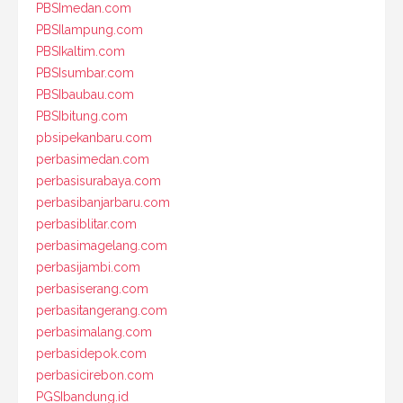
PBSImedan.com
PBSIlampung.com
PBSIkaltim.com
PBSIsumbar.com
PBSIbaubau.com
PBSIbitung.com
pbsipekanbaru.com
perbasimedan.com
perbasisurabaya.com
perbasibanjarbaru.com
perbasiblitar.com
perbasimagelang.com
perbasijambi.com
perbasiserang.com
perbasitangerang.com
perbasimalang.com
perbasidepok.com
perbasicirebon.com
PGSIbandung.id