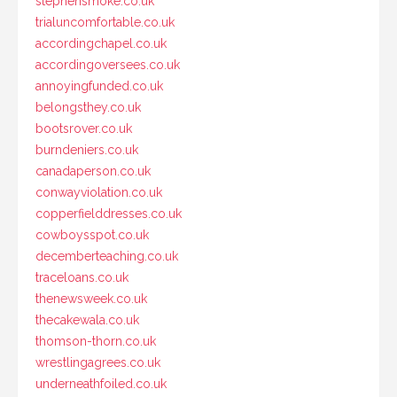
stephensmoke.co.uk
trialuncomfortable.co.uk
accordingchapel.co.uk
accordingoversees.co.uk
annoyingfunded.co.uk
belongsthey.co.uk
bootsrover.co.uk
burndeniers.co.uk
canadaperson.co.uk
conwayviolation.co.uk
copperfielddresses.co.uk
cowboysspot.co.uk
decemberteaching.co.uk
traceloans.co.uk
thenewsweek.co.uk
thecakewala.co.uk
thomson-thorn.co.uk
wrestlingagrees.co.uk
underneathfoiled.co.uk