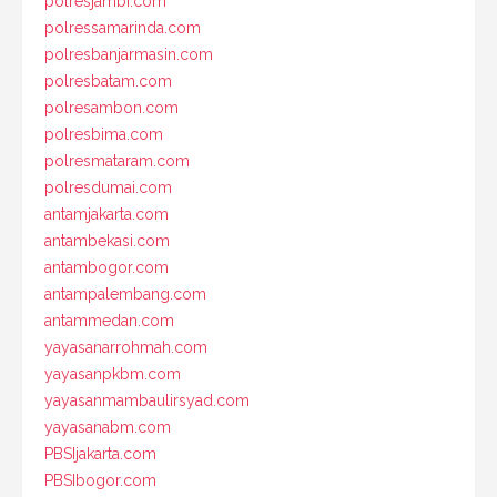
polresjambi.com
polressamarinda.com
polresbanjarmasin.com
polresbatam.com
polresambon.com
polresbima.com
polresmataram.com
polresdumai.com
antamjakarta.com
antambekasi.com
antambogor.com
antampalembang.com
antammedan.com
yayasanarrohmah.com
yayasanpkbm.com
yayasanmambaulirsyad.com
yayasanabm.com
PBSIjakarta.com
PBSIbogor.com