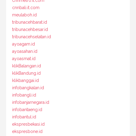
cnnmetro.it.com
cnnbali.it.com
meulaboh.id
tribunacehbarat.id
tribunacehbesar.id
tribunacehselatan.id
ayoagam.id
ayoasahan.id
ayoasmat.id
klikBalangan.id
klikBandung.id
klikbanggai.id
infobangkalan.id
infobangli.id
infobanjarnegara.id
infobantaeng.id
infobantul.id
ekspresbekasi.id
ekspresbone.id