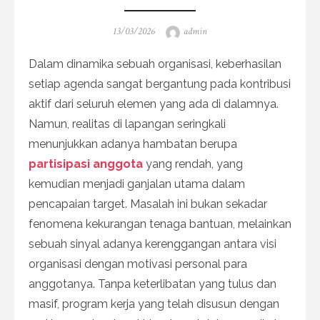
Posted
Author
13/03/2026
admin
on
Dalam dinamika sebuah organisasi, keberhasilan
setiap agenda sangat bergantung pada kontribusi
aktif dari seluruh elemen yang ada di dalamnya.
Namun, realitas di lapangan seringkali
menunjukkan adanya hambatan berupa
partisipasi anggota
yang rendah, yang
kemudian menjadi ganjalan utama dalam
pencapaian target. Masalah ini bukan sekadar
fenomena kekurangan tenaga bantuan, melainkan
sebuah sinyal adanya kerenggangan antara visi
organisasi dengan motivasi personal para
anggotanya. Tanpa keterlibatan yang tulus dan
masif, program kerja yang telah disusun dengan