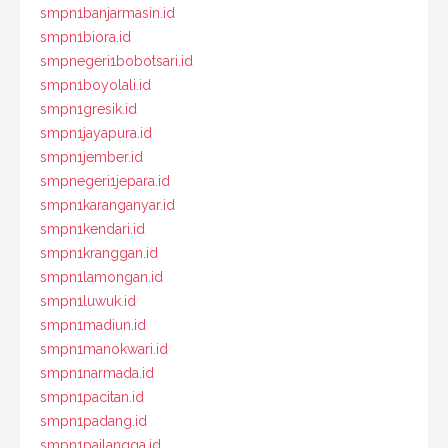
smpn1banjarmasin.id
smpn1biora.id
smpnegeri1bobotsari.id
smpn1boyolali.id
smpn1gresik.id
smpn1jayapura.id
smpn1jember.id
smpnegeri1jepara.id
smpn1karanganyar.id
smpn1kendari.id
smpn1kranggan.id
smpn1lamongan.id
smpn1luwuk.id
smpn1madiun.id
smpn1manokwari.id
smpn1narmada.id
smpn1pacitan.id
smpn1padang.id
smpn1pailangga.id