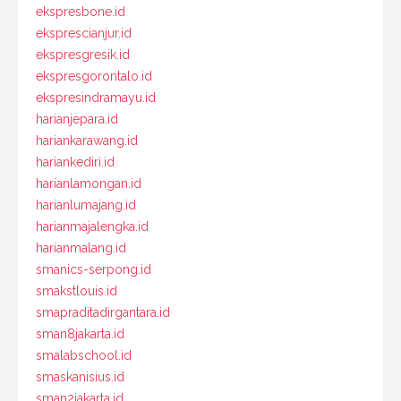
ekspresbone.id
eksprescianjur.id
ekspresgresik.id
ekspresgorontalo.id
ekspresindramayu.id
harianjepara.id
hariankarawang.id
hariankediri.id
harianlamongan.id
harianlumajang.id
harianmajalengka.id
harianmalang.id
smanics-serpong.id
smakstlouis.id
smapraditadirgantara.id
sman8jakarta.id
smalabschool.id
smaskanisius.id
sman2jakarta.id