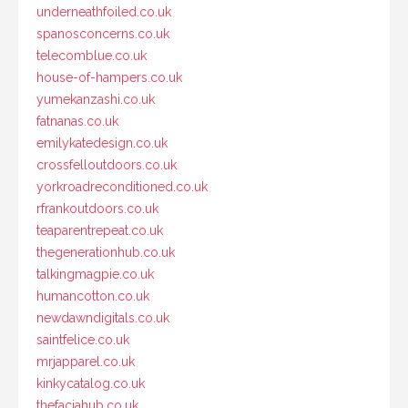
underneathfoiled.co.uk
spanosconcerns.co.uk
telecomblue.co.uk
house-of-hampers.co.uk
yumekanzashi.co.uk
fatnanas.co.uk
emilykatedesign.co.uk
crossfelloutdoors.co.uk
yorkroadreconditioned.co.uk
rfrankoutdoors.co.uk
teaparentrepeat.co.uk
thegenerationhub.co.uk
talkingmagpie.co.uk
humancotton.co.uk
newdawndigitals.co.uk
saintfelice.co.uk
mrjapparel.co.uk
kinkycatalog.co.uk
thefaciahub.co.uk