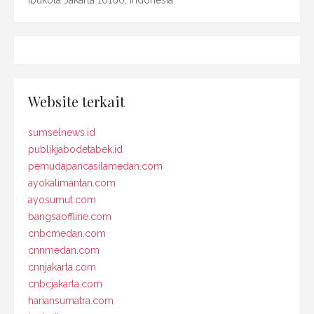
Website terkait
sumselnews.id
publikjabodetabek.id
pemudapancasilamedan.com
ayokalimantan.com
ayosumut.com
bangsaoffline.com
cnbcmedan.com
cnnmedan.com
cnnjakarta.com
cnbcjakarta.com
hariansumatra.com