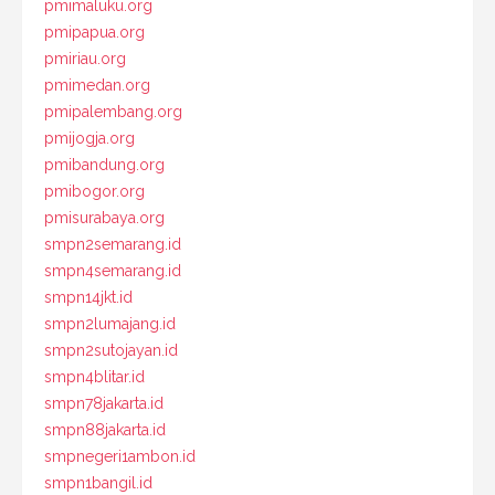
pmimaluku.org
pmipapua.org
pmiriau.org
pmimedan.org
pmipalembang.org
pmijogja.org
pmibandung.org
pmibogor.org
pmisurabaya.org
smpn2semarang.id
smpn4semarang.id
smpn14jkt.id
smpn2lumajang.id
smpn2sutojayan.id
smpn4blitar.id
smpn78jakarta.id
smpn88jakarta.id
smpnegeri1ambon.id
smpn1bangil.id