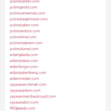
polresbanten.com
polresjambi.com
polressamarinda.com
polresbanjarmasin.com
polresbatam.com
polresambon.com
polresbima.com
polresmataram.com
polresdumai.com
antamjakarta.com
antambekasi.com
antambogor.com
antampalembang.com
antammedan.com
yayasanarrohmah.com
yayasanpkbm.com
yayasanmambaulirsyad.com
yayasanabm.com
PBSIjakarta.com