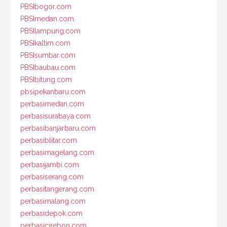
PBSIbogor.com
PBSImedan.com
PBSIlampung.com
PBSIkaltim.com
PBSIsumbar.com
PBSIbaubau.com
PBSIbitung.com
pbsipekanbaru.com
perbasimedan.com
perbasisurabaya.com
perbasibanjarbaru.com
perbasiblitar.com
perbasimagelang.com
perbasijambi.com
perbasiserang.com
perbasitangerang.com
perbasimalang.com
perbasidepok.com
perbasicirebon.com