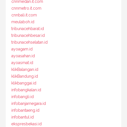
cnnmedan.it.com
cnnmetro.it.com
cnnbali.it.com
meulaboh.id
tribunacehbarat.id
tribunacehbesar.id
tribunacehselatan.id
ayoagam.id
ayoasahan.id
ayoasmat.id
klikBalangan.id
klikBandung.id
klikbanggai.id
infobangkalan.id
infobangli.id
infobanjarnegara.id
infobantaeng.id
infobantul.id
ekspresbekasi.id