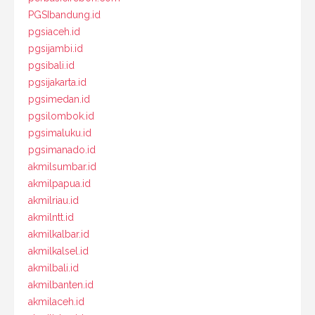
PGSIbandung.id
pgsiaceh.id
pgsijambi.id
pgsibali.id
pgsijakarta.id
pgsimedan.id
pgsilombok.id
pgsimaluku.id
pgsimanado.id
akmilsumbar.id
akmilpapua.id
akmilriau.id
akmilntt.id
akmilkalbar.id
akmilkalsel.id
akmilbali.id
akmilbanten.id
akmilaceh.id