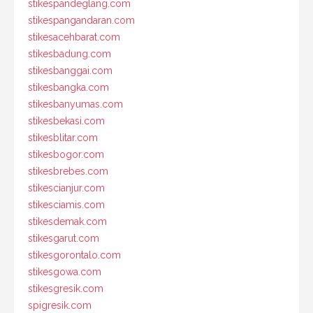
stikespandeglang.com
stikespangandaran.com
stikesacehbarat.com
stikesbadung.com
stikesbanggai.com
stikesbangka.com
stikesbanyumas.com
stikesbekasi.com
stikesblitar.com
stikesbogor.com
stikesbrebes.com
stikescianjur.com
stikesciamis.com
stikesdemak.com
stikesgarut.com
stikesgorontalo.com
stikesgowa.com
stikesgresik.com
spigresik.com