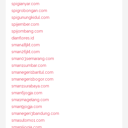
spigianyar.com
spigrobongan.com
spigunungkidul.com
spijember.com
spijombang.com
dianflores.id
sman48jkt.com
sman26jkt.com
sman03semarang.com
sman1sumbar.com
smanegeri1bantul.com
smanegeri1bogor.com
sman1surabaya.com
sman6jogja.com
sma1magelang.com
sman9jogja.com
smanegeri3bandung.com
smasutomo1.com
sman5jogja.com