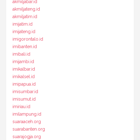
akmiljabar.id
akmiljateng.id
akmiljatim.id
imijatim.id
imijateng.id
imigorontalo.id
imibanten.id
imibali.id
imijambi.id
imikalbar.id
imikalsel.id
imipapua.id
imisumbar.id
imisumut.id
imiriau.id
imilampung.id
suaraaceh.org
suarabanten.org
suarajogja.org