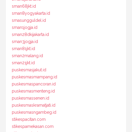
sman68jkt.id
sman8yogyakarta.id
smasungguldel.id
sman1jogja.id
sman28dkijakarta.id
sman3jogja.id
sman81jkt.id
sman2malang.id
sman21jkt.id
puskesmasjakut.id
puskesmasmampang.id
puskesmaspancoran.id
puskesmasmenteng.id
puskesmassenen.id
puskesmaskramatjati.id
puskesmasngambeg.id
stikespacitan.com
stikespamekasan.com