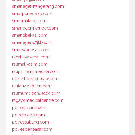
smanegeri1tangerang.com
sma1purworejo.com
sma1malang.com
smanegeri1jember.com
sman2bekasi.com
smanegeri47jkt.com
sma1wonosari.com
rscahayasehat.com
rsumalikasim.com
rsuprimaintimedika.com
rsarunlhokseumaw.com
rsufauziahbireu.com
rsumumcitrahusada.com
rsgayomedicalcentre.com
polresjakarta.com
polresdago.com
polressabang.com
polresdenpasar.com