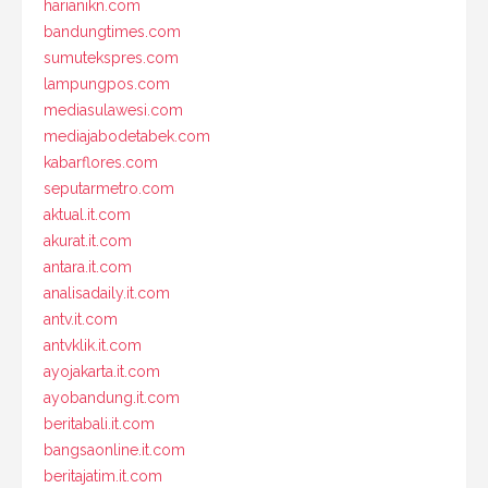
harianikn.com
bandungtimes.com
sumutekspres.com
lampungpos.com
mediasulawesi.com
mediajabodetabek.com
kabarflores.com
seputarmetro.com
aktual.it.com
akurat.it.com
antara.it.com
analisadaily.it.com
antv.it.com
antvklik.it.com
ayojakarta.it.com
ayobandung.it.com
beritabali.it.com
bangsaonline.it.com
beritajatim.it.com