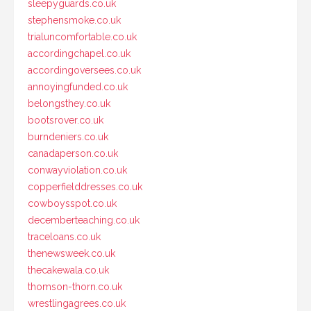
sleepyguards.co.uk
stephensmoke.co.uk
trialuncomfortable.co.uk
accordingchapel.co.uk
accordingoversees.co.uk
annoyingfunded.co.uk
belongsthey.co.uk
bootsrover.co.uk
burndeniers.co.uk
canadaperson.co.uk
conwayviolation.co.uk
copperfielddresses.co.uk
cowboysspot.co.uk
decemberteaching.co.uk
traceloans.co.uk
thenewsweek.co.uk
thecakewala.co.uk
thomson-thorn.co.uk
wrestlingagrees.co.uk