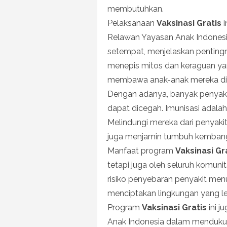
membutuhkan.
Pelaksanaan
Vaksinasi Gratis
i
Relawan Yayasan Anak Indonesi
setempat, menjelaskan pentingny
menepis mitos dan keraguan yan
membawa anak-anak mereka div
Dengan adanya, banyak penyakit
dapat dicegah. Imunisasi adala
Melindungi mereka dari penyaki
juga menjamin tumbuh kembang
Manfaat program
Vaksinasi Gr
tetapi juga oleh seluruh komun
risiko penyebaran penyakit menu
menciptakan lingkungan yang l
Program
Vaksinasi Gratis
ini j
Anak Indonesia dalam menduku