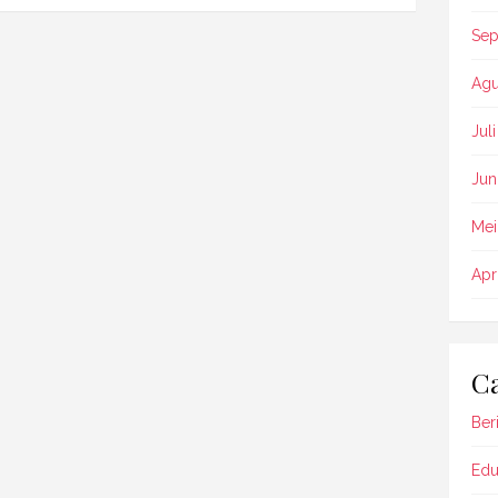
Sep
Agu
Jul
Jun
Mei
Apr
Ca
Beri
Edu