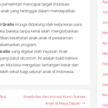
Agu
 pemerintah mencapai target imunisasi
a anak yang tertinggal dalam mendapatkan
Jul
Jun
i Gratis
ini juga didukung oleh kerja keras para
ka bekerja tanpa kenal lelah, mengorbankan
Mei
ikan kesehatan anak-anak di pedalaman.
Apr
keberhasilan program.
Gratis
yang digelar oleh Yayasan Anak
Mar
yang patut dicontoh. Ini adalah bukti bahwa
Feb
an, kita bisa mengatasi tantangan besar dan
ih sehat bagi seluruh anak di Indonesia.
Jan
Des
No
Aksi
Kreativitas dan Inovasi: Kunci Sukses
Anak di Masa Depan
Okt