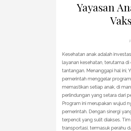
Yayasan An
Vaks
P
1
o
Kesehatan anak adalah investa
layanan kesehatan, terutama di 
tantangan. Menanggapi hal ini,
pemerintah menggelar progra
memastikan setiap anak, di ma
perlindungan yang setara dari p
Program ini merupakan wujud n
pemerintah. Dengan sinergi y
terpencil yang sulit diakses. 
transportasi, termasuk perahu d