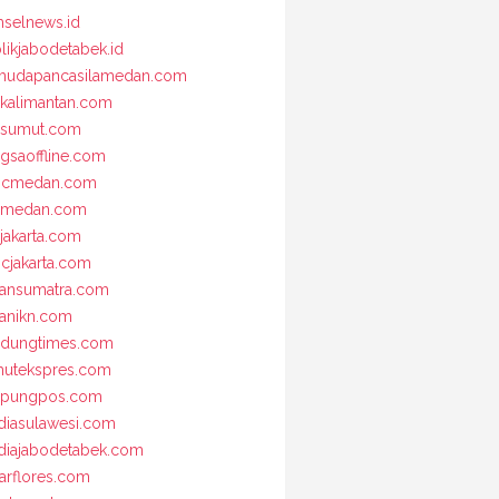
selnews.id
likjabodetabek.id
udapancasilamedan.com
kalimantan.com
osumut.com
gsaoffline.com
bcmedan.com
nmedan.com
jakarta.com
cjakarta.com
iansumatra.com
ianikn.com
dungtimes.com
utekspres.com
mpungpos.com
iasulawesi.com
iajabodetabek.com
arflores.com