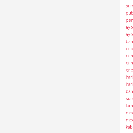
sum
pub
pem
ayo
ay
ban
cn
cn
cnn
cnb
har
har
ban
sum
la
med
med
kab