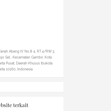
 Tanah Abang IV No.8 4, RT.4/RW.3,
ojo Sel., Kecamatan Gambir, Kota
arta Pusat, Daerah Khusus Ibukota
arta 10160, Indonesia
bsite terkait