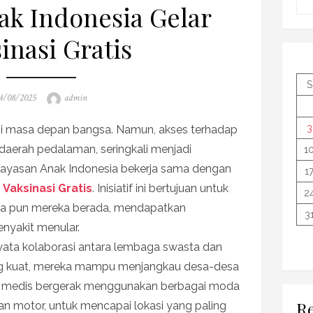
ak Indonesia Gelar
inasi Gratis
S
osted
Author
4/08/2025
admin
n
3
si masa depan bangsa. Namun, akses terhadap
daerah pedalaman, seringkali menjadi
1
 Yayasan Anak Indonesia bekerja sama dengan
1
m
Vaksinasi Gratis
. Inisiatif ini bertujuan untuk
2
na pun mereka berada, mendapatkan
3
enyakit menular.
yata kolaborasi antara lembaga swasta dan
ang kuat, mereka mampu menjangkau desa-desa
Tim medis bergerak menggunakan berbagai moda
Re
an motor, untuk mencapai lokasi yang paling