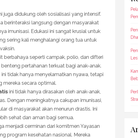
Pel
ni juga didukung oleh sosialisasi yang intensif.
Pem
a berinteraksi langsung dengan masyarakat
Pen
a imunisasi. Edukasi ini sangat krusial untuk
Dha
g sering kali menghalangi orang tua untuk
aksin.
Pen
 berbahaya seperti campak, polio, dan difteri
Les
h benteng pertahanan terkuat bagi anak-anak.
Kam
t ini tidak hanya menyelamatkan nyawa, tetapi
Beb
 mereka secara optimal.
atis
ini tidak hanya dirasakan oleh anak-anak,
Per
Str
itas. Dengan meningkatnya cakupan imunisasi,
lar di masyarakat akan menurun drastis. Ini
ebih sehat dan aman bagi semua.
uga menjadi cerminan dari komitmen Yayasan
Ar
ng program kesehatan nasional. Mereka