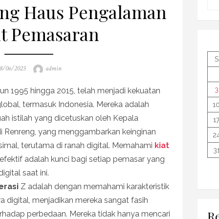
ang Haus Pengalaman
t Pemasaran
S
osted
Author
8/06/2025
admin
n
3
ahun 1995 hingga 2015, telah menjadi kekuatan
obal, termasuk Indonesia. Mereka adalah
1
ah istilah yang dicetuskan oleh Kepala
1
di Renreng, yang menggambarkan keinginan
2
mal, terutama di ranah digital. Memahami
kiat
3
 efektif adalah kunci bagi setiap pemasar yang
igital saat ini.
erasi
Z adalah dengan memahami karakteristik
a digital, menjadikan mereka sangat fasih
Re
 terhadap perbedaan. Mereka tidak hanya mencari