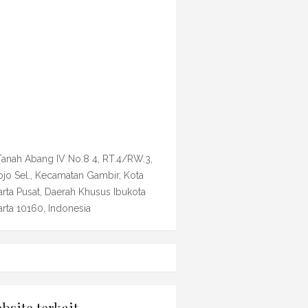
 Tanah Abang IV No.8 4, RT.4/RW.3,
ojo Sel., Kecamatan Gambir, Kota
arta Pusat, Daerah Khusus Ibukota
arta 10160, Indonesia
bsite terkait