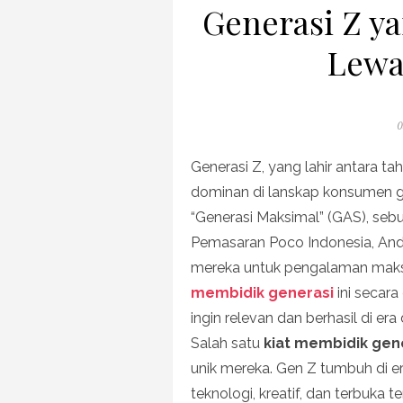
Generasi Z y
Lewa
P
0
o
Generasi Z, yang lahir antara t
dominan di lanskap konsumen gl
“Generasi Maksimal” (GAS), sebu
Pemasaran Poco Indonesia, An
mereka untuk pengalaman maksi
membidik generasi
ini secara
ingin relevan dan berhasil di era d
Salah satu
kiat membidik gen
unik mereka. Gen Z tumbuh di er
teknologi, kreatif, dan terbuka