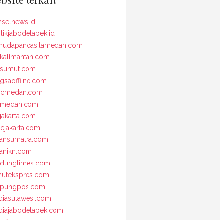
selnews.id
likjabodetabek.id
udapancasilamedan.com
kalimantan.com
osumut.com
gsaoffline.com
bcmedan.com
nmedan.com
jakarta.com
cjakarta.com
iansumatra.com
ianikn.com
dungtimes.com
utekspres.com
mpungpos.com
iasulawesi.com
iajabodetabek.com