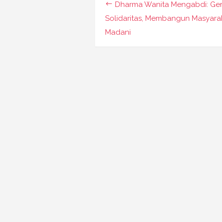
Navigasi
Dharma Wanita Mengabdi: Ge
pos
Solidaritas, Membangun Masyara
Madani