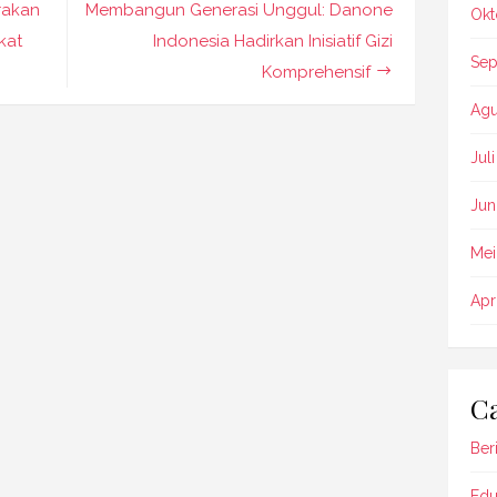
rakan
Membangun Generasi Unggul: Danone
Okt
kat
Indonesia Hadirkan Inisiatif Gizi
Sep
Komprehensif
Agu
Jul
Jun
Mei
Apr
Ca
Beri
Edu