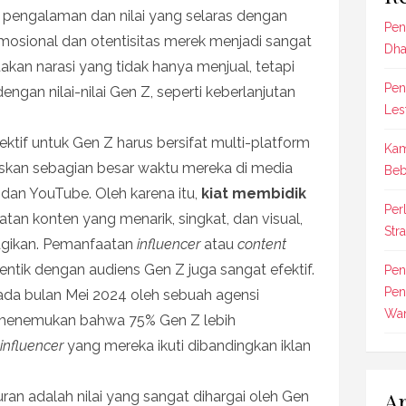
i pengalaman dan nilai yang selaras dengan
Pen
emosional dan otentisitas merek menjadi sangat
Dha
kan narasi yang tidak hanya menjual, tetapi
Pen
engan nilai-nilai Gen Z, seperti keberlanjutan
Les
tif untuk Gen Z harus bersifat multi-platform
Kam
iskan sebagian besar waktu mereka di media
Beb
, dan YouTube. Oleh karena itu,
kiat membidik
Per
tan konten yang menarik, singkat, dan visual,
Str
gikan. Pemanfaatan
influencer
atau
content
entik dengan audiens Gen Z juga sangat efektif.
Pen
Pen
ada bulan Mei 2024 oleh sebuah agensi
Wan
a menemukan bahwa 75% Gen Z lebih
influencer
yang mereka ikuti dibandingkan iklan
Ar
juran adalah nilai yang sangat dihargai oleh Gen