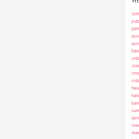
sum
pub
pem
ayo
ay
ban
cn
cn
cnn
cnb
har
har
ban
sum
la
med
med