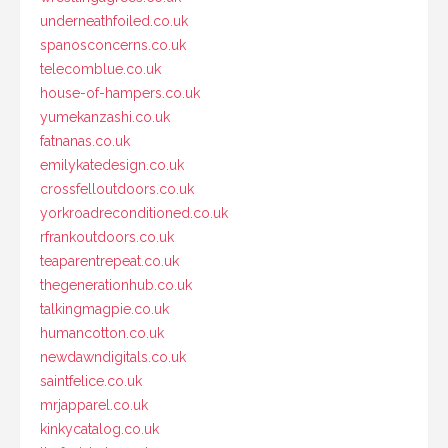
underneathfoiled.co.uk
spanosconcerns.co.uk
telecomblue.co.uk
house-of-hampers.co.uk
yumekanzashi.co.uk
fatnanas.co.uk
emilykatedesign.co.uk
crossfelloutdoors.co.uk
yorkroadreconditioned.co.uk
rfrankoutdoors.co.uk
teaparentrepeat.co.uk
thegenerationhub.co.uk
talkingmagpie.co.uk
humancotton.co.uk
newdawndigitals.co.uk
saintfelice.co.uk
mrjapparel.co.uk
kinkycatalog.co.uk