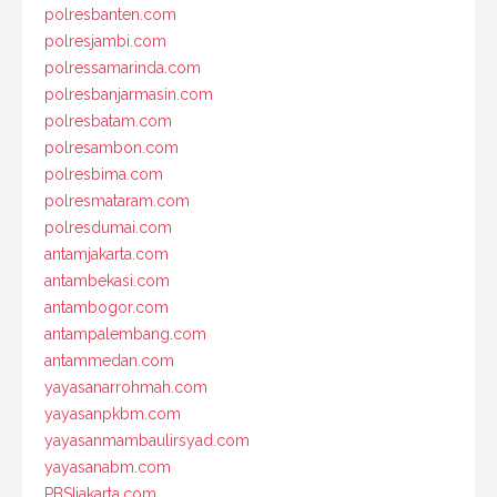
polresbanten.com
polresjambi.com
polressamarinda.com
polresbanjarmasin.com
polresbatam.com
polresambon.com
polresbima.com
polresmataram.com
polresdumai.com
antamjakarta.com
antambekasi.com
antambogor.com
antampalembang.com
antammedan.com
yayasanarrohmah.com
yayasanpkbm.com
yayasanmambaulirsyad.com
yayasanabm.com
PBSIjakarta.com