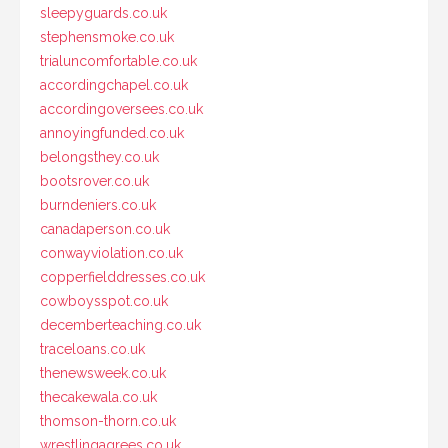
sleepyguards.co.uk
stephensmoke.co.uk
trialuncomfortable.co.uk
accordingchapel.co.uk
accordingoversees.co.uk
annoyingfunded.co.uk
belongsthey.co.uk
bootsrover.co.uk
burndeniers.co.uk
canadaperson.co.uk
conwayviolation.co.uk
copperfielddresses.co.uk
cowboysspot.co.uk
decemberteaching.co.uk
traceloans.co.uk
thenewsweek.co.uk
thecakewala.co.uk
thomson-thorn.co.uk
wrestlingagrees.co.uk