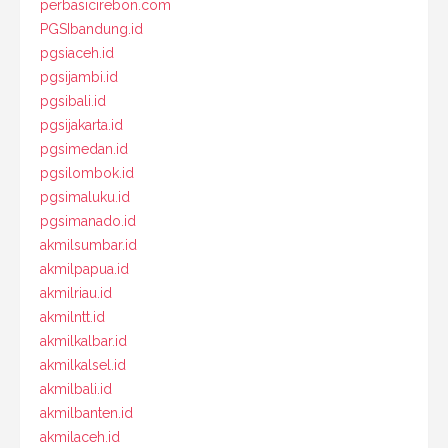
perbasicirebon.com
PGSIbandung.id
pgsiaceh.id
pgsijambi.id
pgsibali.id
pgsijakarta.id
pgsimedan.id
pgsilombok.id
pgsimaluku.id
pgsimanado.id
akmilsumbar.id
akmilpapua.id
akmilriau.id
akmilntt.id
akmilkalbar.id
akmilkalsel.id
akmilbali.id
akmilbanten.id
akmilaceh.id