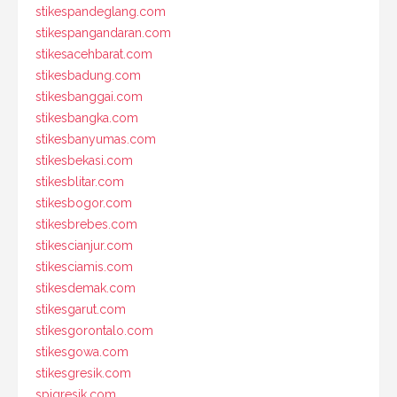
stikespandeglang.com
stikespangandaran.com
stikesacehbarat.com
stikesbadung.com
stikesbanggai.com
stikesbangka.com
stikesbanyumas.com
stikesbekasi.com
stikesblitar.com
stikesbogor.com
stikesbrebes.com
stikescianjur.com
stikesciamis.com
stikesdemak.com
stikesgarut.com
stikesgorontalo.com
stikesgowa.com
stikesgresik.com
spigresik.com