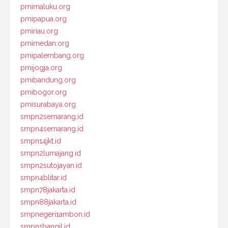
pmimaluku.org
pmipapua.org
pmiriau.org
pmimedan.org
pmipalembang.org
pmijogja.org
pmibandung.org
pmibogor.org
pmisurabaya.org
smpn2semarang.id
smpn4semarang.id
smpn14jkt.id
smpn2lumajang.id
smpn2sutojayan.id
smpn4blitar.id
smpn78jakarta.id
smpn88jakarta.id
smpnegeri1ambon.id
smpn1bangil.id