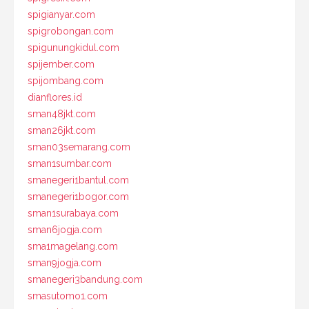
spigianyar.com
spigrobongan.com
spigunungkidul.com
spijember.com
spijombang.com
dianflores.id
sman48jkt.com
sman26jkt.com
sman03semarang.com
sman1sumbar.com
smanegeri1bantul.com
smanegeri1bogor.com
sman1surabaya.com
sman6jogja.com
sma1magelang.com
sman9jogja.com
smanegeri3bandung.com
smasutomo1.com