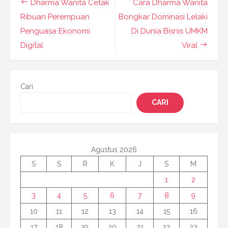
Navigasi
Dharma Wanita Cetak
Cara Dharma Wanita
pos
Ribuan Perempuan
Bongkar Dominasi Lelaki
Penguasa Ekonomi
Di Dunia Bisnis UMKM
Digital
Viral
Cari
CARI
Agustus 2026
S
S
R
K
J
S
M
1
2
3
4
5
6
7
8
9
10
11
12
13
14
15
16
17
18
19
20
21
22
23