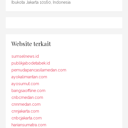
Ibukota Jakarta 10160, Indonesia
Website terkait
sumselnews.id
publikjabodetabek.id
pemudapancasilamedan.com
ayokalimantan.com
ayosumut.com
bangsaoffline.com
cnbcmedan.com
cnnmedan.com
cnnjakarta.com
cnbcjakarta.com
hariansumatra.com