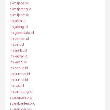
akmiljabar.id
akmiljateng.id
akmiljatim.id
imijatim.id
imijateng.id
imigorontalo.id
imibanten.id
imibali.id
imijambi.id
imikalbar.id
imikalsel.id
imipapua.id
imisumbar.id
imisumut.id
imiriau.id
imilampung.id
suaraaceh.org
suarabanten.org
suarajogja.org