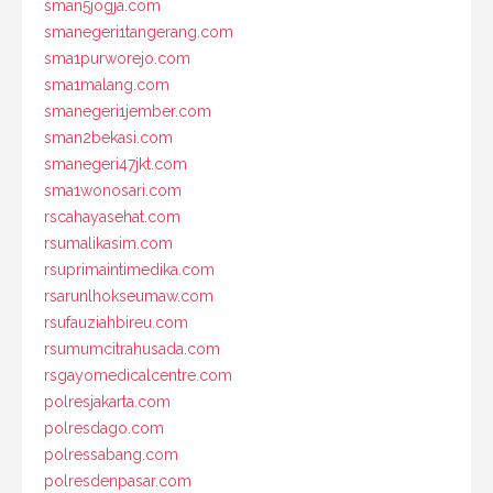
sman5jogja.com
smanegeri1tangerang.com
sma1purworejo.com
sma1malang.com
smanegeri1jember.com
sman2bekasi.com
smanegeri47jkt.com
sma1wonosari.com
rscahayasehat.com
rsumalikasim.com
rsuprimaintimedika.com
rsarunlhokseumaw.com
rsufauziahbireu.com
rsumumcitrahusada.com
rsgayomedicalcentre.com
polresjakarta.com
polresdago.com
polressabang.com
polresdenpasar.com