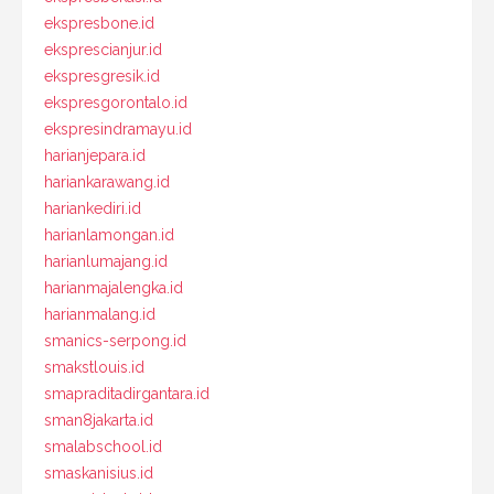
ekspresbone.id
eksprescianjur.id
ekspresgresik.id
ekspresgorontalo.id
ekspresindramayu.id
harianjepara.id
hariankarawang.id
hariankediri.id
harianlamongan.id
harianlumajang.id
harianmajalengka.id
harianmalang.id
smanics-serpong.id
smakstlouis.id
smapraditadirgantara.id
sman8jakarta.id
smalabschool.id
smaskanisius.id