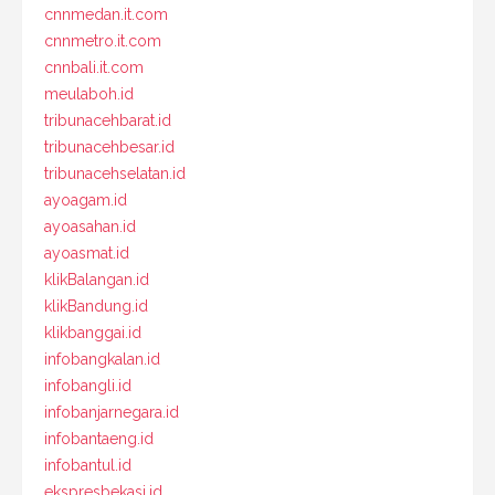
cnnmedan.it.com
cnnmetro.it.com
cnnbali.it.com
meulaboh.id
tribunacehbarat.id
tribunacehbesar.id
tribunacehselatan.id
ayoagam.id
ayoasahan.id
ayoasmat.id
klikBalangan.id
klikBandung.id
klikbanggai.id
infobangkalan.id
infobangli.id
infobanjarnegara.id
infobantaeng.id
infobantul.id
ekspresbekasi.id