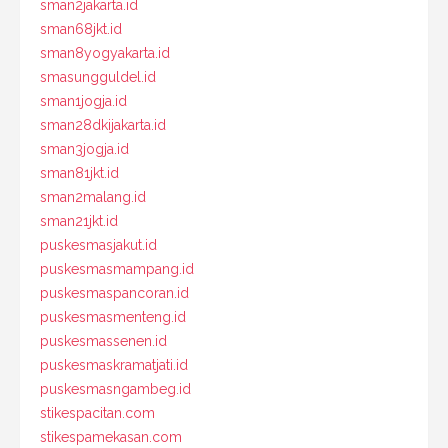
sman2jakarta.id
sman68jkt.id
sman8yogyakarta.id
smasungguldel.id
sman1jogja.id
sman28dkijakarta.id
sman3jogja.id
sman81jkt.id
sman2malang.id
sman21jkt.id
puskesmasjakut.id
puskesmasmampang.id
puskesmaspancoran.id
puskesmasmenteng.id
puskesmassenen.id
puskesmaskramatjati.id
puskesmasngambeg.id
stikespacitan.com
stikespamekasan.com