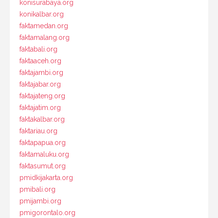
konisurabaya.org
konikalbar.org
faktamedan.org
faktamalang.org
faktabali.org
faktaaceh.org
faktajambi.org
faktajabar.org
faktajateng.org
faktajatim.org
faktakalbar.org
faktariau.org
faktapapua.org
faktamaluku.org
faktasumut.org
pmidkijakarta.org
pmibali.org
pmijambi.org
pmigorontalo.org