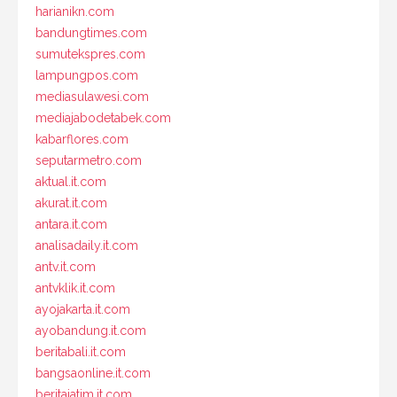
harianikn.com
bandungtimes.com
sumutekspres.com
lampungpos.com
mediasulawesi.com
mediajabodetabek.com
kabarflores.com
seputarmetro.com
aktual.it.com
akurat.it.com
antara.it.com
analisadaily.it.com
antv.it.com
antvklik.it.com
ayojakarta.it.com
ayobandung.it.com
beritabali.it.com
bangsaonline.it.com
beritajatim.it.com