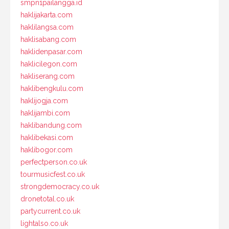
smpn1pailangga.id
haklijakarta.com
haklilangsa.com
haklisabang.com
haklidenpasar.com
haklicilegon.com
hakliserang.com
haklibengkulu.com
haklijogja.com
haklijambi.com
haklibandung.com
haklibekasi.com
haklibogor.com
perfectperson.co.uk
tourmusicfest.co.uk
strongdemocracy.co.uk
dronetotal.co.uk
partycurrent.co.uk
lightalso.co.uk