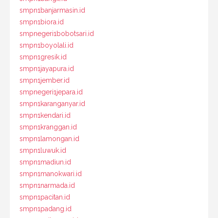
smpn1banjarmasin.id
smpn1biora.id
smpnegeri1bobotsari.id
smpn1boyolali.id
smpn1gresik.id
smpn1jayapura.id
smpn1jember.id
smpnegeri1jepara.id
smpn1karanganyar.id
smpn1kendari.id
smpn1kranggan.id
smpn1lamongan.id
smpn1luwuk.id
smpn1madiun.id
smpn1manokwari.id
smpn1narmada.id
smpn1pacitan.id
smpn1padang.id