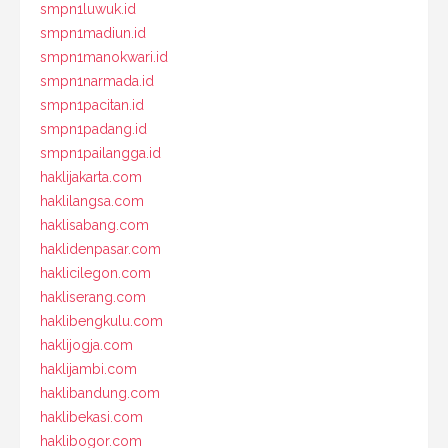
smpn1luwuk.id
smpn1madiun.id
smpn1manokwari.id
smpn1narmada.id
smpn1pacitan.id
smpn1padang.id
smpn1pailangga.id
haklijakarta.com
haklilangsa.com
haklisabang.com
haklidenpasar.com
haklicilegon.com
hakliserang.com
haklibengkulu.com
haklijogja.com
haklijambi.com
haklibandung.com
haklibekasi.com
haklibogor.com