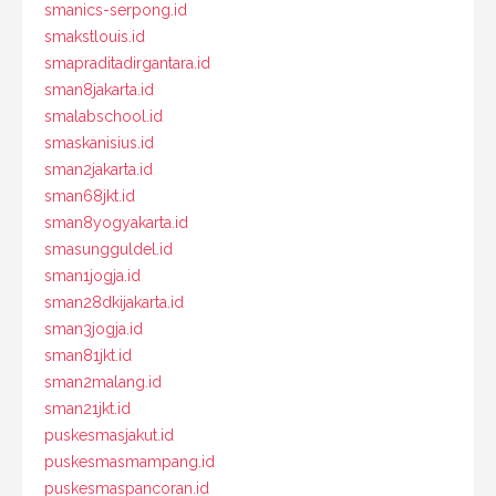
smanics-serpong.id
smakstlouis.id
smapraditadirgantara.id
sman8jakarta.id
smalabschool.id
smaskanisius.id
sman2jakarta.id
sman68jkt.id
sman8yogyakarta.id
smasungguldel.id
sman1jogja.id
sman28dkijakarta.id
sman3jogja.id
sman81jkt.id
sman2malang.id
sman21jkt.id
puskesmasjakut.id
puskesmasmampang.id
puskesmaspancoran.id