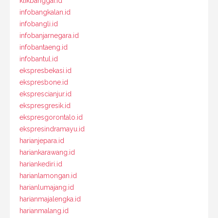
klikbanggai.id
infobangkalan.id
infobangli.id
infobanjarnegara.id
infobantaeng.id
infobantul.id
ekspresbekasi.id
ekspresbone.id
eksprescianjur.id
ekspresgresik.id
ekspresgorontalo.id
ekspresindramayu.id
harianjepara.id
hariankarawang.id
hariankediri.id
harianlamongan.id
harianlumajang.id
harianmajalengka.id
harianmalang.id