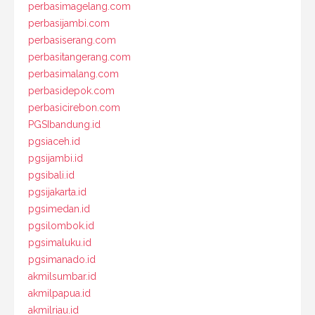
perbasimagelang.com
perbasijambi.com
perbasiserang.com
perbasitangerang.com
perbasimalang.com
perbasidepok.com
perbasicirebon.com
PGSIbandung.id
pgsiaceh.id
pgsijambi.id
pgsibali.id
pgsijakarta.id
pgsimedan.id
pgsilombok.id
pgsimaluku.id
pgsimanado.id
akmilsumbar.id
akmilpapua.id
akmilriau.id