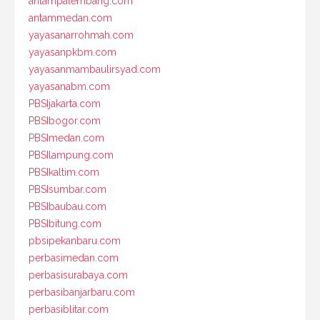
antampalembang.com
antammedan.com
yayasanarrohmah.com
yayasanpkbm.com
yayasanmambaulirsyad.com
yayasanabm.com
PBSIjakarta.com
PBSIbogor.com
PBSImedan.com
PBSIlampung.com
PBSIkaltim.com
PBSIsumbar.com
PBSIbaubau.com
PBSIbitung.com
pbsipekanbaru.com
perbasimedan.com
perbasisurabaya.com
perbasibanjarbaru.com
perbasiblitar.com