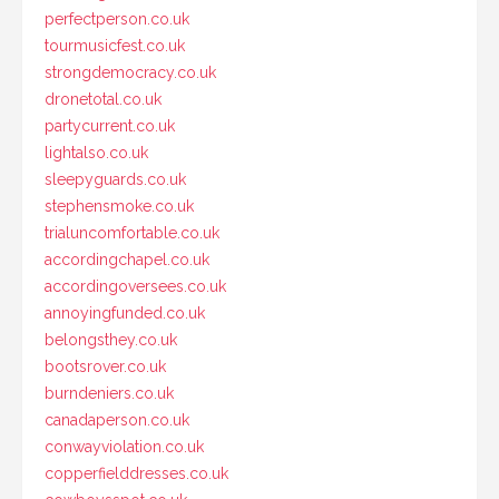
perfectperson.co.uk
tourmusicfest.co.uk
strongdemocracy.co.uk
dronetotal.co.uk
partycurrent.co.uk
lightalso.co.uk
sleepyguards.co.uk
stephensmoke.co.uk
trialuncomfortable.co.uk
accordingchapel.co.uk
accordingoversees.co.uk
annoyingfunded.co.uk
belongsthey.co.uk
bootsrover.co.uk
burndeniers.co.uk
canadaperson.co.uk
conwayviolation.co.uk
copperfielddresses.co.uk