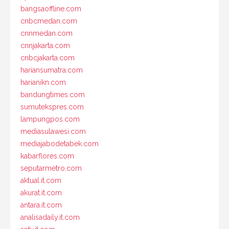
bangsaoffline.com
cnbcmedan.com
cnnmedan.com
cnnjakarta.com
cnbcjakarta.com
hariansumatra.com
harianikn.com
bandungtimes.com
sumutekspres.com
lampungpos.com
mediasulawesi.com
mediajabodetabek.com
kabarflores.com
seputarmetro.com
aktual.it.com
akurat.it.com
antara.it.com
analisadaily.it.com