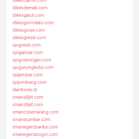
stikesciamis.com
stikesdemak.com
stikesgarut.com
stikesgorontalo.com
stikesgowa.com
stikesgresik.com
spigresik.com
spigianyar.com
spigrobongan.com
spigunungkidul.com
spijember.com
spijombang.com
dianflores.id
sman48jkt.com
sman26jkt.com
sman03semarang.com
sman1sumbar.com
smanegeri1bantul.com
smanegeri1bogor.com