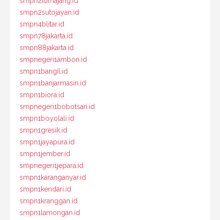
smpn2lumajang.id
smpn2sutojayan.id
smpn4blitar.id
smpn78jakarta.id
smpn88jakarta.id
smpnegeri1ambon.id
smpn1bangil.id
smpn1banjarmasin.id
smpn1biora.id
smpnegeri1bobotsari.id
smpn1boyolali.id
smpn1gresik.id
smpn1jayapura.id
smpn1jember.id
smpnegeri1jepara.id
smpn1karanganyar.id
smpn1kendari.id
smpn1kranggan.id
smpn1lamongan.id