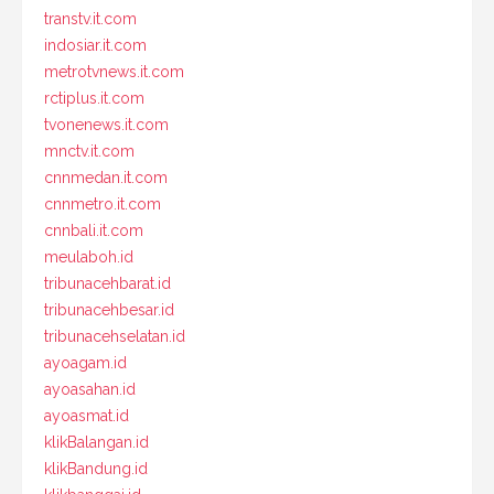
transtv.it.com
indosiar.it.com
metrotvnews.it.com
rctiplus.it.com
tvonenews.it.com
mnctv.it.com
cnnmedan.it.com
cnnmetro.it.com
cnnbali.it.com
meulaboh.id
tribunacehbarat.id
tribunacehbesar.id
tribunacehselatan.id
ayoagam.id
ayoasahan.id
ayoasmat.id
klikBalangan.id
klikBandung.id