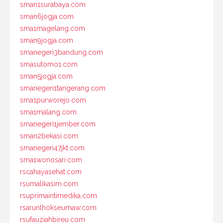
sman1surabaya.com
sman6jogja.com
sma1magelang.com
sman9jogja.com
smanegeri3bandung.com
smasutomo1.com
sman5jogja.com
smanegeri1tangerang.com
sma1purworejo.com
sma1malang.com
smanegeri1jember.com
sman2bekasi.com
smanegeri47jkt.com
sma1wonosari.com
rscahayasehat.com
rsumalikasim.com
rsuprimaintimedika.com
rsarunlhokseumaw.com
rsufauziahbireu.com