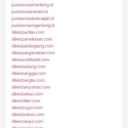
puskesmasmenteng.id
puskesmassenen.id
puskesmaskramatjati.id
puskesmasngambeg.id
stikespacitan.com
stikespamekasan.com
stikespandeglang.com
stikespangandaran.com
stikesacehbarat.com
stikesbadung.com
stikesbanggai.com
stikesbangka.com
stikesbanyumas.com
stikesbekasi.com
stikesblitar.com
stikesbogor.com
stikesbrebes.com
stikescianjur.com