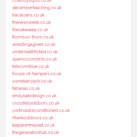
cowboysspot.co.uk
decemberteaching.co.uk
traceloans.co.uk
thenewsweek.co.uk
thecakewala.co.uk
thomson-thorn.co.uk
wrestlingagrees.co.uk
underneathfoiled.co.uk
spanosconcerns.co.uk
telecomblue.co.uk
house-of-hampers.co.uk
yumekanzashi.co.uk
fatnanas.co.uk
emilykatedesign.co.uk
crossfelloutdoors.co.uk
yorkroadreconditioned.co.uk
rfrankoutdoors.co.uk
teaparentrepeat.co.uk
thegenerationhub.co.uk