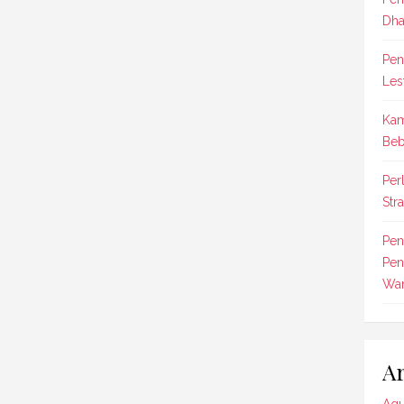
Dha
Pen
Les
Kam
Beb
Per
Str
Pen
Pen
Wan
Ar
Agu