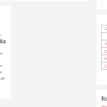
S
s
ta
6
1
an
2
an
2
i
uar
Re
Pen