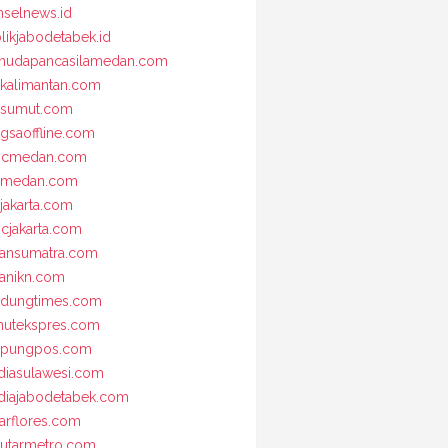
selnews.id
likjabodetabek.id
udapancasilamedan.com
kalimantan.com
osumut.com
gsaoffline.com
bcmedan.com
nmedan.com
jakarta.com
cjakarta.com
iansumatra.com
ianikn.com
dungtimes.com
utekspres.com
mpungpos.com
iasulawesi.com
iajabodetabek.com
arflores.com
utarmetro.com