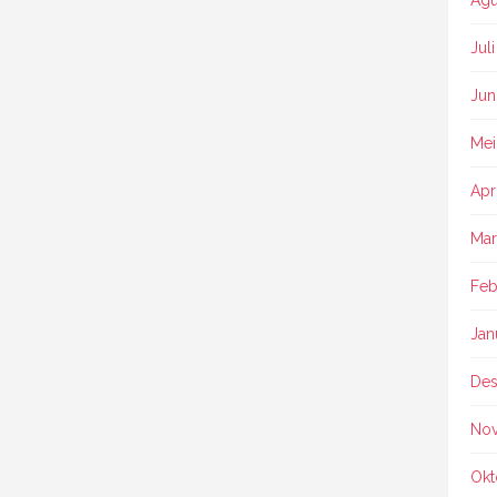
Jul
Jun
Mei
Apr
Mar
Feb
Jan
Des
No
Okt