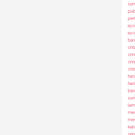
sum
pub
pem
ayo
ay
ban
cn
cn
cnn
cnb
har
har
ban
sum
la
med
med
kab
sep