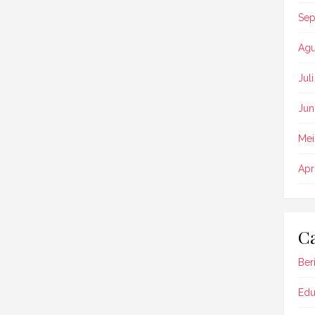
Sep
Agu
Jul
Jun
Mei
Apr
Ca
Beri
Edu