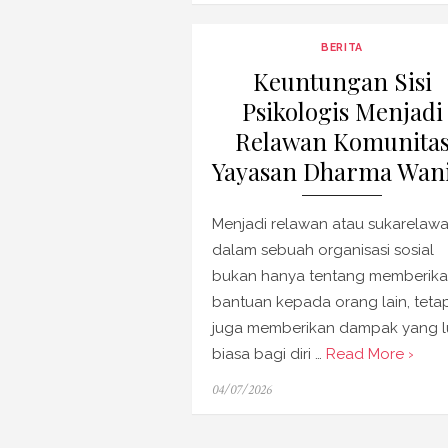
BERITA
Keuntungan Sisi
Psikologis Menjadi
Relawan Komunita
Yayasan Dharma Wani
Menjadi relawan atau sukarelaw
dalam sebuah organisasi sosial
bukan hanya tentang memberik
bantuan kepada orang lain, tetap
juga memberikan dampak yang l
biasa bagi diri …
Read More ›
Posted
04/07/2026
on