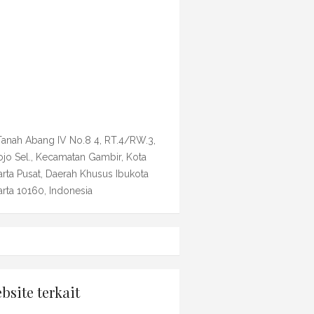
 Tanah Abang IV No.8 4, RT.4/RW.3,
ojo Sel., Kecamatan Gambir, Kota
arta Pusat, Daerah Khusus Ibukota
arta 10160, Indonesia
bsite terkait