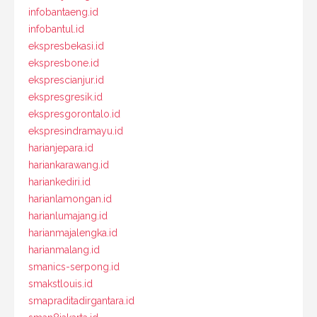
infobantaeng.id
infobantul.id
ekspresbekasi.id
ekspresbone.id
eksprescianjur.id
ekspresgresik.id
ekspresgorontalo.id
ekspresindramayu.id
harianjepara.id
hariankarawang.id
hariankediri.id
harianlamongan.id
harianlumajang.id
harianmajalengka.id
harianmalang.id
smanics-serpong.id
smakstlouis.id
smapraditadirgantara.id