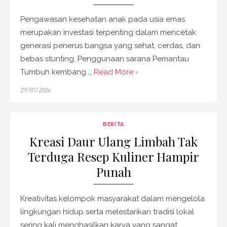
Pengawasan kesehatan anak pada usia emas
merupakan investasi terpenting dalam mencetak
generasi penerus bangsa yang sehat, cerdas, dan
bebas stunting. Penggunaan sarana Pemantau
Tumbuh kembang …
Read More ›
Posted
29/07/2026
on
BERITA
Kreasi Daur Ulang Limbah Tak
Terduga Resep Kuliner Hampir
Punah
Kreativitas kelompok masyarakat dalam mengelola
lingkungan hidup serta melestarikan tradisi lokal
sering kali menghasilkan karya yang sangat