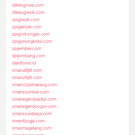
stikesgowa.com
stikesgresik.com
spigresik.com
spigianyar.com
spigrobongan.com
spigunungkidul.com
spijember.com
spijombang.com
dianflores.id
sman48jkt.com
sman26jkt.com
sman03semarang.com
sman1sumbar.com
smanegeri1bantul.com
smanegeri1bogor.com
sman1surabaya.com
sman6jogja.com
sma1magelang.com