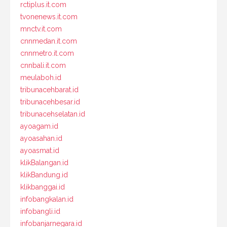
rctiplus.it.com
tvonenews.it.com
mnctv.it.com
cnnmedan.it.com
cnnmetro.it.com
cnnbali.it.com
meulaboh.id
tribunacehbarat.id
tribunacehbesar.id
tribunacehselatan.id
ayoagam.id
ayoasahan.id
ayoasmat.id
klikBalangan.id
klikBandung.id
klikbanggai.id
infobangkalan.id
infobangli.id
infobanjarnegara.id