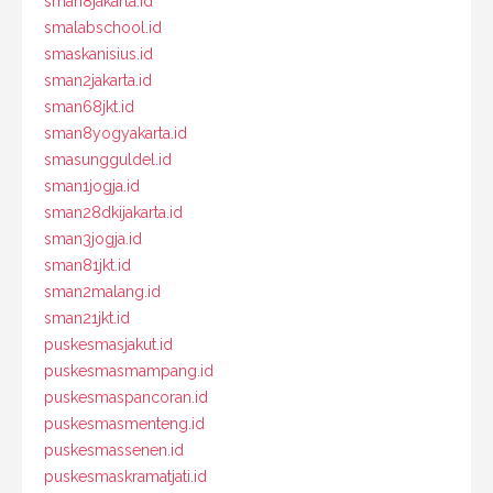
sman8jakarta.id
smalabschool.id
smaskanisius.id
sman2jakarta.id
sman68jkt.id
sman8yogyakarta.id
smasungguldel.id
sman1jogja.id
sman28dkijakarta.id
sman3jogja.id
sman81jkt.id
sman2malang.id
sman21jkt.id
puskesmasjakut.id
puskesmasmampang.id
puskesmaspancoran.id
puskesmasmenteng.id
puskesmassenen.id
puskesmaskramatjati.id