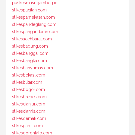
puskesmasngambeg.id
stikespacitan.com
stikespamekasan.com
stikespandeglang.com
stikespangandaran.com
stikesacehbarat.com
stikesbadung.com
stikesbanggai.com
stikesbangka.com
stikesbanyumas.com
stikesbekasi.com
stikesblitar.com
stikesbogor.com
stikesbrebes.com
stikescianjur.com
stikesciamis.com
stikesdemak.com
stikesgarut.com
stikesgorontalo.com