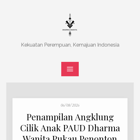
Skip
to
content
Kekuatan Perempuan, Kemajuan Indonesia
Posted
06/08/2026
on
Penampilan Angklung
Cilik Anak PAUD Dharma
Wanita Pukau Penonton