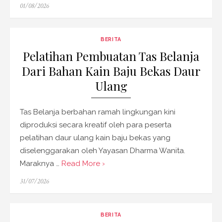
Posted
01/08/2026
on
BERITA
Pelatihan Pembuatan Tas Belanja
Dari Bahan Kain Baju Bekas Daur
Ulang
Tas Belanja berbahan ramah lingkungan kini
diproduksi secara kreatif oleh para peserta
pelatihan daur ulang kain baju bekas yang
diselenggarakan oleh Yayasan Dharma Wanita.
Maraknya …
Read More ›
Posted
31/07/2026
on
BERITA