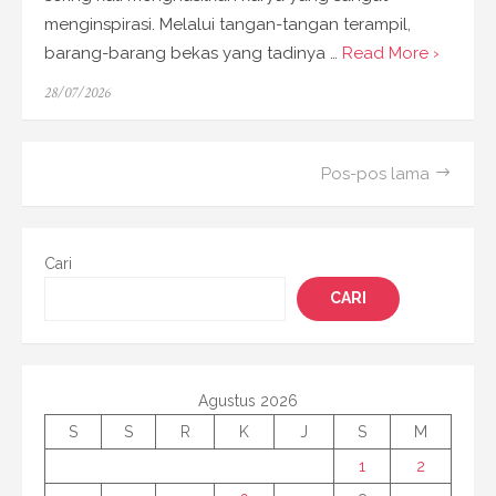
menginspirasi. Melalui tangan-tangan terampil,
barang-barang bekas yang tadinya …
Read More ›
Posted
28/07/2026
on
Navigasi
Pos-pos lama
pos
Cari
CARI
Agustus 2026
S
S
R
K
J
S
M
1
2