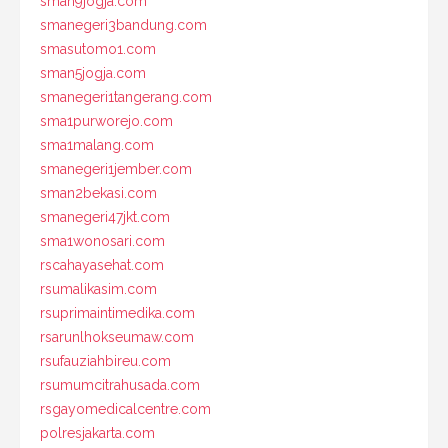
sman9jogja.com
smanegeri3bandung.com
smasutomo1.com
sman5jogja.com
smanegeri1tangerang.com
sma1purworejo.com
sma1malang.com
smanegeri1jember.com
sman2bekasi.com
smanegeri47jkt.com
sma1wonosari.com
rscahayasehat.com
rsumalikasim.com
rsuprimaintimedika.com
rsarunlhokseumaw.com
rsufauziahbireu.com
rsumumcitrahusada.com
rsgayomedicalcentre.com
polresjakarta.com