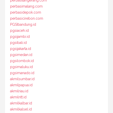
perbasitangerang.com
perbasimalang.com
perbasidepok.com
perbasicirebon.com
PGSIbandung.id
pgsiaceh.id
pgsijambi.id
pgsibali.id
pgsijakarta.id
pgsimedan.id
pgsilombok.id
pgsimaluku.id
pgsimanado.id
akmilsumbar.id
akmilpapua.id
akmilriau.id
akmilntt.id
akmilkalbar.id
akmilkalsel.id