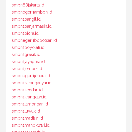
smpn88jakarta.id
smpnegeri1ambon.id
smpn1bangil.id
smpn1banjarmasin.id
smpn1biora.id
smpnegeri1bobotsari.id
smpn1boyolali.id
smpn1gresik.id
smpn1jayapura.id
smpn1jember.id
smpnegeri1jepara.id
smpn1karanganyar.id
smpn1kendari.id
smpn1kranggan.id
smpn1lamongan.id
smpn1luwuk.id
smpn1madiun.id
smpn1manokwari.id