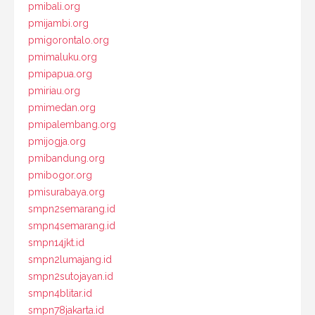
pmibali.org
pmijambi.org
pmigorontalo.org
pmimaluku.org
pmipapua.org
pmiriau.org
pmimedan.org
pmipalembang.org
pmijogja.org
pmibandung.org
pmibogor.org
pmisurabaya.org
smpn2semarang.id
smpn4semarang.id
smpn14jkt.id
smpn2lumajang.id
smpn2sutojayan.id
smpn4blitar.id
smpn78jakarta.id