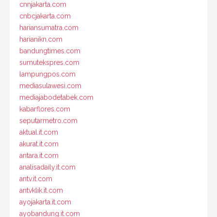
cnnjakarta.com
cnbcjakarta.com
hariansumatra.com
harianikn.com
bandungtimes.com
sumutekspres.com
lampungpos.com
mediasulawesi.com
mediajabodetabek.com
kabarflores.com
seputarmetro.com
aktual.it.com
akurat.it.com
antara.it.com
analisadaily.it.com
antv.it.com
antvklik.it.com
ayojakarta.it.com
ayobandung.it.com